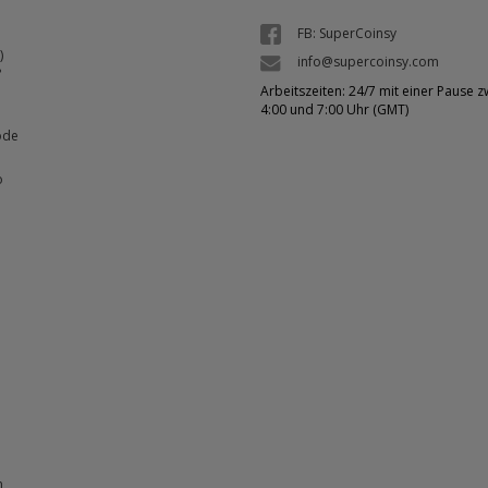
FB: SuperCoinsy
)
info@supercoinsy.com
?
Arbeitszeiten: 24/7 mit einer Pause 
4:00 und 7:00 Uhr (GMT)
ode
o
n