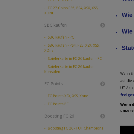
FC 27 Coins PS5, PS4, XSX, XSS,
XONE
Wie 
SBC kaufen
Wie 
SBC kaufen - PC
SBC kaufen - PS4, PS5, XSX, XSS,
Stat
XOne
Spielerkarte in FC 26 kaufen - PC
Spielerkarte in FC 26 kaufen -
Konsolen
Wenn Sie
auf die 
FC Points
UT-Acco
freige
FC Points XSX, XSS, Xone
FC Points PC
Wenn d
unsere
Boosting FC 26
Boosting FC 26 - FUT Champions