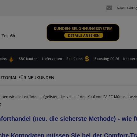
 Zeit
6h
supercoins
S, XBOX
 Zeit
6h
KUNDEN-BELOHNUNGSSYSTEM
 Zeit
6h
DETAILS ANSEHEN
S, XBOX
 Zeit
6h
oins
SBC kaufen
Lieferzeiten
Sell Coins
Boosting FC 26
Koopera
UTORIAL FÜR NEUKUNDEN
ben wir alle Leitfäden aufgelistet, die sich auf den Kauf von EA FC-Münzen bezi
:
orthandel (neu. die sicherste Methode) - wie f
che Kontodaten müssen Sie bei der Comfort-T