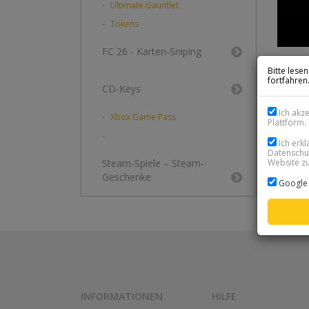
Ultimate Gauntlet
Tokens
FC 26 - Karten-Sniping
Bitte lese
fortfahren
CD-Keys
Ich akz
Xbox Game Pass
Plattform.
Ich erk
Datenschut
Website zu
Steam-Spiele – Steam-
Geschenke
Google 
INFORMATIONEN
HILFE