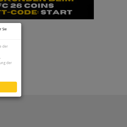
r Sie
e der
r
zung der