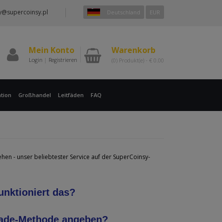
y@supercoinsy.pl
Deutschland
EUR
Mein Konto
Warenkorb
Login
|
Registrieren
(0)
Produkt(e) -
€
0.00
tion
Großhandel
Leitfäden
FAQ
ehen - unser beliebtester Service auf der SuperCoinsy-
unktioniert das?
rade-Methode angeben?