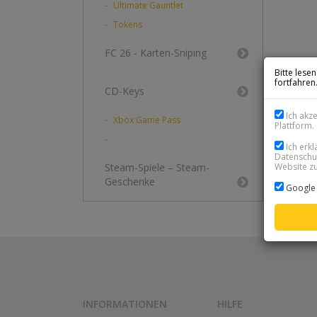
Ultimate Gauntlet
Tokens
FC 26 - Karten-Sniping
Bitte lese
fortfahren
CD-Keys
Ich akz
Xbox Game Pass
Plattform.
Ich erk
Datenschut
Website zu
Steam-Spiele – Steam-
Geschenke
Google 
INFORMATIONEN
HILFE