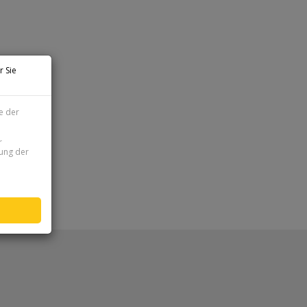
r Sie
e der
r
zung der