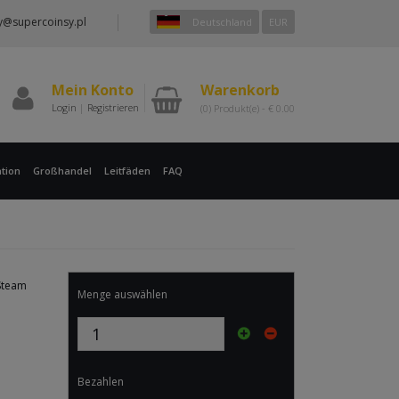
y@supercoinsy.pl
Deutschland
EUR
Mein Konto
Warenkorb
Login
|
Registrieren
(0)
Produkt(e) -
€
0.00
tion
Großhandel
Leitfäden
FAQ
 Steam
Menge auswählen
Bezahlen