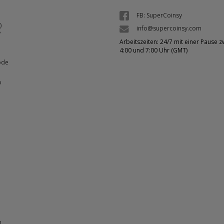
FB: SuperCoinsy
)
info@supercoinsy.com
?
Arbeitszeiten: 24/7 mit einer Pause 
4:00 und 7:00 Uhr (GMT)
ode
o
n