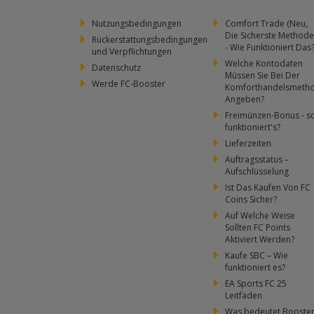
Nutzungsbedingungen
Comfort Trade (Neu,
Die Sicherste Methode
Rückerstattungsbedingungen
- Wie Funktioniert Das
und Verpflichtungen
Welche Kontodaten
Datenschutz
Müssen Sie Bei Der
Werde FC-Booster
Komforthandelsmeth
Angeben?
Freimünzen-Bonus - s
funktioniert's?
Lieferzeiten
Auftragsstatus –
Aufschlüsselung
Ist Das Kaufen Von FC
Coins Sicher?
Auf Welche Weise
Sollten FC Points
Aktiviert Werden?
Kaufe SBC – Wie
funktioniert es?
EA Sports FC 25
Leitfäden
Was bedeutet Booste