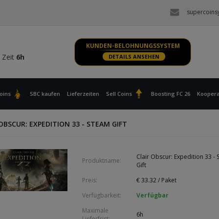
 Zeit
6h
supercoins
S, XBOX
 Zeit
6h
KUNDEN-BELOHNUNGSSYSTEM
 Zeit
6h
DETAILS ANSEHEN
S, XBOX
 Zeit
6h
oins
SBC kaufen
Lieferzeiten
Sell Coins
Boosting FC 26
Koopera
OBSCUR: EXPEDITION 33 - STEAM GIFT
Clair Obscur: Expedition 33 -
Produktname:
Gift
Preis:
€
33.32
/ Paket
Verfügbarkeit:
Verfügbar
Maximale
6h
Lieferfrist: