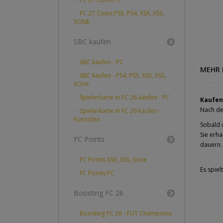
FC 27 Coins PS5, PS4, XSX, XSS,
XONE
SBC kaufen
SBC kaufen - PC
MEHR 
SBC kaufen - PS4, PS5, XSX, XSS,
XOne
Spielerkarte in FC 26 kaufen - PC
Kaufen 
Nach der
Spielerkarte in FC 26 kaufen -
Konsolen
Sobald 
Sie erha
FC Points
dauern.
FC Points XSX, XSS, Xone
Es spiel
FC Points PC
Boosting FC 26
Boosting FC 26 - FUT Champions