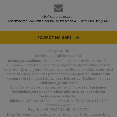
info@supercoinsy.com
Arbeitszeiten: 24/7 mit einer Pause zwischen 4:00 und 7:00 Uhr (GMT)
POWRÓT NA GÓRĘ
Design: Miechu
Bearbeitung:
Explicite sp. z o. o.
Haftungsausschluss:
Der Kauf von Coins ist mit Risiken verbunden –
z. B. dem Zurücksetzen des Kontos, eingeschränkter Spielfunktionalität
oder einer Sperrung durch EA. Wir tun unser Bestes, um Coins schnell und
sicher zu liefern, doch – wie jeder andere Coin-Anbieter –
können wir
keinen vollständigen Schutz Ihres Kontos vor Maßnahmen des
Publishers garantieren
.
SuperCoinsy ist eine unabhängige Plattform und
steht in keiner
Verbindung zu EA Sports, Electronic Arts Inc. oder deren
Tochtergesellschaften
.
Inhaber:
NXPR Virtual Commerce Services LTD, Kerkyras 13, 3107
Limassol, Zypern
Reg.-Nr.:
HE 475872
Tax ID:
60177007V
Einige Funktionen der Website, einschließlich der Zahlungsabwicklung,