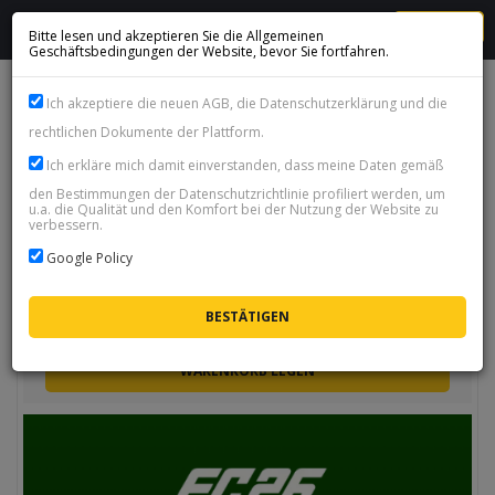
MENU
Bitte lesen und akzeptieren Sie die Allgemeinen
Geschäftsbedingungen der Website, bevor Sie fortfahren.
FC POINTS XSX, XSS, XONE
Ich akzeptiere die neuen AGB, die Datenschutzerklärung und die
rechtlichen Dokumente der Plattform.
Artikel pro Seite:
25
|
50
|
100
Ich erkläre mich damit einverstanden, dass meine Daten gemäß
Unten können Sie FC Points für Ihre Xbox kaufen. Die Anleitung dazu
finden Sie
HIER
.
den Bestimmungen der Datenschutzrichtlinie profiliert werden, um
u.a. die Qualität und den Komfort bei der Nutzung der Website zu
Sortieren
verbessern.
Google Policy
FC 26 Points 12000 - XBOX
SOFORTIGE LIEFERUNG 24/7
€
73.47
WARENKORB LEGEN