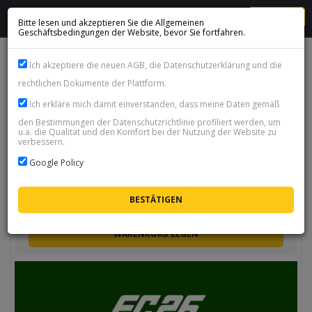
MENU
Bitte lesen und akzeptieren Sie die Allgemeinen
Geschäftsbedingungen der Website, bevor Sie fortfahren.
FC POINTS
Ich akzeptiere die neuen AGB, die Datenschutzerklärung und die
rechtlichen Dokumente der Plattform.
Artikel pro Seite:
25
|
50
|
100
Ich erkläre mich damit einverstanden, dass meine Daten gemäß
Unten können Sie FC-Punkte kaufen. Eine Anleitung finden Sie hier:
AUF
WELCHE WEISE SOLLTEN FC-PUNKTE AKTIVIERT WERDEN
?
den Bestimmungen der Datenschutzrichtlinie profiliert werden, um
u.a. die Qualität und den Komfort bei der Nutzung der Website zu
Sortieren
verbessern.
Google Policy
FC 26 Points 12000 - XBOX
SOFORTIGE LIEFERUNG 24/7
€
73.52
WARENKORB LEGEN