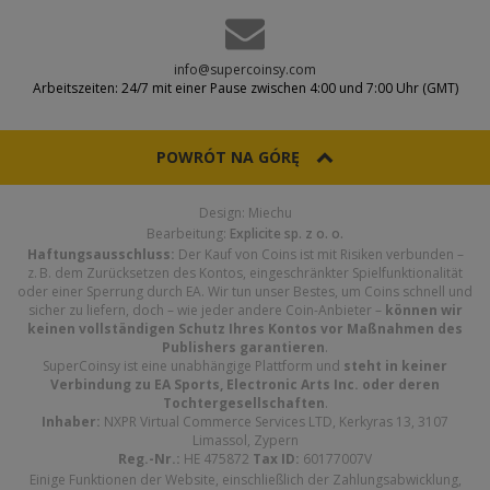
info@supercoinsy.com
Arbeitszeiten: 24/7 mit einer Pause zwischen 4:00 und 7:00 Uhr (GMT)
POWRÓT NA GÓRĘ
Design: Miechu
Bearbeitung:
Explicite sp. z o. o.
Haftungsausschluss:
Der Kauf von Coins ist mit Risiken verbunden –
z. B. dem Zurücksetzen des Kontos, eingeschränkter Spielfunktionalität
oder einer Sperrung durch EA. Wir tun unser Bestes, um Coins schnell und
sicher zu liefern, doch – wie jeder andere Coin-Anbieter –
können wir
keinen vollständigen Schutz Ihres Kontos vor Maßnahmen des
Publishers garantieren
.
SuperCoinsy ist eine unabhängige Plattform und
steht in keiner
Verbindung zu EA Sports, Electronic Arts Inc. oder deren
Tochtergesellschaften
.
Inhaber:
NXPR Virtual Commerce Services LTD, Kerkyras 13, 3107
Limassol, Zypern
Reg.-Nr.:
HE 475872
Tax ID:
60177007V
Einige Funktionen der Website, einschließlich der Zahlungsabwicklung,