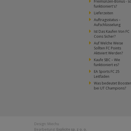
Freimünzen-Bonus - s
funktioniert's?
Lieferzeiten
Auftragsstatus –
Aufschlüsselung
Ist Das Kaufen Von FC
Coins Sicher?
Auf Welche Weise
Sollten FC Points
Aktiviert Werden?
Kaufe SBC – Wie
funktioniert es?
EA Sports FC 25
Leitfäden
Was bedeutet Booste
bei UT Champions?
Design: Miechu
Bearbeitung:
Explicite sp. z o. o.