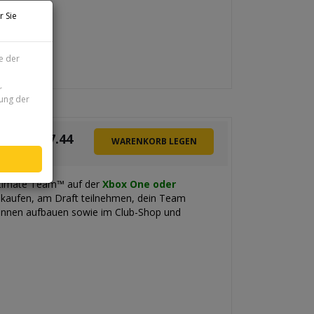
r Sie
e der
r
zung der
€
7.44
WARENKORB LEGEN
ltimate Team™ auf der
Xbox One oder
 kaufen, am Draft teilnehmen, dein Team
erinnen aufbauen sowie im Club-Shop und