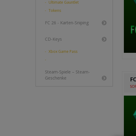
Ultimate Gauntlet
Tokens
FC 26 - Karten-Sniping
CD-Keys
Xbox Game Pass
Steam-Spiele – Steam-
Geschenke
FC
SOF