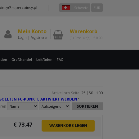
oinsy@supercoinsy.pl
Schweiz
EUR
Mein Konto
Warenkorb
Login
|
Registrieren
(0)
Produkt(e) -
€
0.00
tion
Großhandel
Leitfäden
FAQ
Artikel pro Seite:
25
|
50
|
100
 SOLLTEN FC-PUNKTE AKTIVIERT WERDEN
?
eren
€
73.47
WARENKORB LEGEN