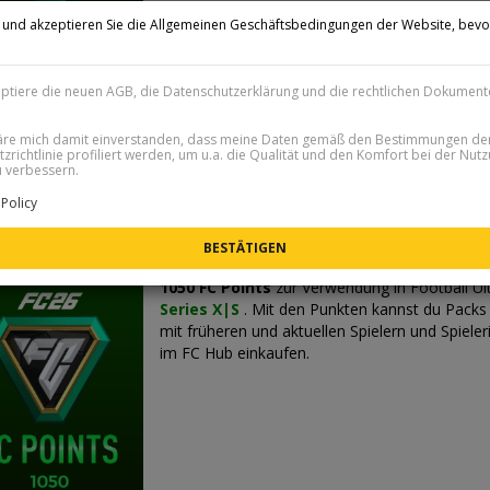
n und akzeptieren Sie die Allgemeinen Geschäftsbedingungen der Website, bevo
.
eptiere die neuen AGB, die Datenschutzerklärung und die rechtlichen Dokument
läre mich damit einverstanden, dass meine Daten gemäß den Bestimmungen de
zrichtlinie profiliert werden, um u.a. die Qualität und den Komfort bei der Nut
 verbessern.
Policy
 26 Points 1050 - XBOX
ORTIGE LIEFERUNG 24/7
1050 FC Points
zur Verwendung in Football U
Series X|S
. Mit den Punkten kannst du Packs
mit früheren und aktuellen Spielern und Spiel
im FC Hub einkaufen.