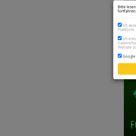
Bitte lese
fortfahren
Ich akz
Plattform.
Ich erk
Datenschut
Website zu
Google 
FC
SOF