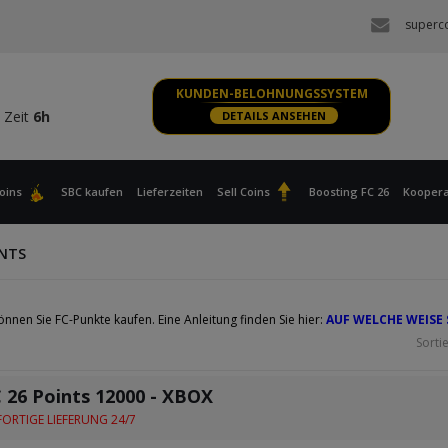
 Zeit
6h
superc
S, XBOX
 Zeit
6h
KUNDEN-BELOHNUNGSSYSTEM
 Zeit
6h
DETAILS ANSEHEN
S, XBOX
 Zeit
6h
oins
SBC kaufen
Lieferzeiten
Sell Coins
Boosting FC 26
Koopera
INTS
nnen Sie FC-Punkte kaufen. Eine Anleitung finden Sie hier:
AUF WELCHE WEISE
Sorti
 26 Points 12000 - XBOX
ORTIGE LIEFERUNG 24/7