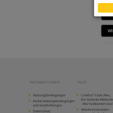
Backup
WO
sie in v
1
Für die
WI
2
Web
Der Tra
Die 
prüfst 
Web
1
Das 
2
6 E
Wenn d
INFORMATIONEN
HILFE
Einm
Nutzungsbedingungen
Comfort Trade (Neu,
Die Sicherste Methode
Rückerstattungsbedingungen
- Wie Funktioniert Das
und Verpflichtungen
Welche Kontodaten
Datenschutz