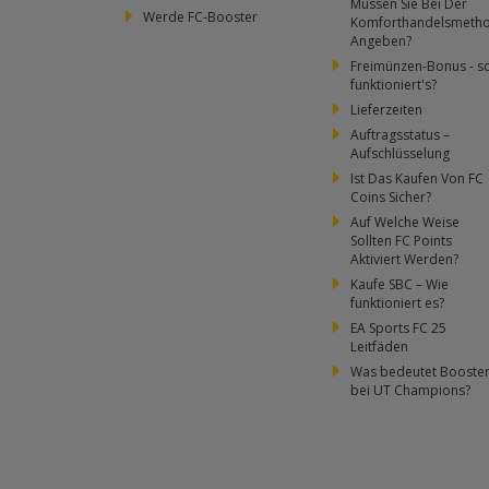
Müssen Sie Bei Der
Werde FC-Booster
Komforthandelsmeth
Angeben?
Freimünzen-Bonus - s
funktioniert's?
Lieferzeiten
Auftragsstatus –
Aufschlüsselung
Ist Das Kaufen Von FC
Coins Sicher?
3
Auf Welche Weise
Sollten FC Points
Aktiviert Werden?
4
Kaufe SBC – Wie
funktioniert es?
EA Sports FC 25
Leitfäden
dann
Was bedeutet Booste
bei UT Champions?