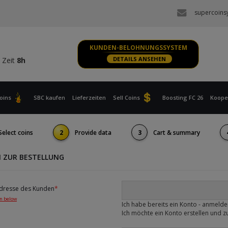
 Zeit
8h
supercoins
S, XBOX
 Zeit
8h
KUNDEN-BELOHNUNGSSYSTEM
 Zeit
8h
DETAILS ANSEHEN
S, XBOX
 Zeit
8h
oins
SBC kaufen
Lieferzeiten
Sell Coins
Boosting FC 26
Koope
Select coins
2
Provide data
3
Cart & summary
 ZUR BESTELLUNG
Adresse des Kunden
*
on below
Ich habe bereits ein Konto - anmeld
Ich möchte ein Konto erstellen und 