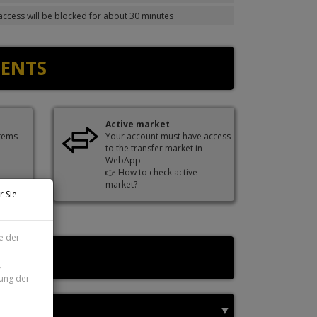
 access will be blocked for about 30 minutes
MENTS
Active market
items
Your account must have access
to the transfer market in
WebApp
👉
How to check active
market?
r Sie
e der
r
zung der