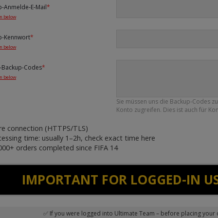
-Anmelde-E-Mail
*
on below
-Kennwort
*
on below
n-Backup-Codes
*
on below
Sie müssen uns die Backup-Codes zur 
Konto zugreifen. Dies ist auch für Ko
ure connection (HTTPS/TLS)
cessing time: usually 1–2h, check exact time
here
000+ orders completed since FIFA 14
IMPORTANT FOR LOGGED-IN US
✅ If you were logged into Ultimate Team – before placing your 