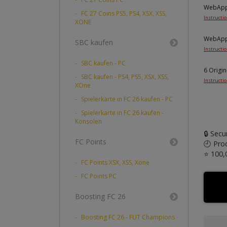
WebApp
FC 27 Coins PS5, PS4, XSX, XSS,
Instructi
XONE
WebApp
SBC kaufen
Instructi
SBC kaufen - PC
6 Origi
SBC kaufen - PS4, PS5, XSX, XSS,
Instructi
XOne
Spielerkarte in FC 26 kaufen - PC
Spielerkarte in FC 26 kaufen -
Konsolen
🔒 Sec
FC Points
🕘 Pro
⭐ 100,
FC Points XSX, XSS, Xone
FC Points PC
Boosting FC 26
Boosting FC 26 - FUT Champions