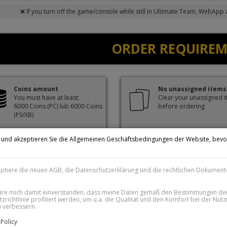
❌ If you turn off the game/console while still in Ultimate Team, WebApp
ORDER REQUIRE
Coins amount
No unassigned items
You must have at least:
Clear your unassigned 
6000 Coins (PC) lub 6000 Coins
before ordering
(PS/XB)
n und akzeptieren Sie die Allgemeinen Geschäftsbedingungen der Website, bevo
.
eptiere die neuen AGB, die Datenschutzerklärung und die rechtlichen Dokument
FAQ
läre mich damit einverstanden, dass meine Daten gemäß den Bestimmungen de
zrichtlinie profiliert werden, um u.a. die Qualität und den Komfort bei der Nut
 verbessern.
E KANN ICH BACKUP-CODES ÜBERPRÜFEN?
Policy