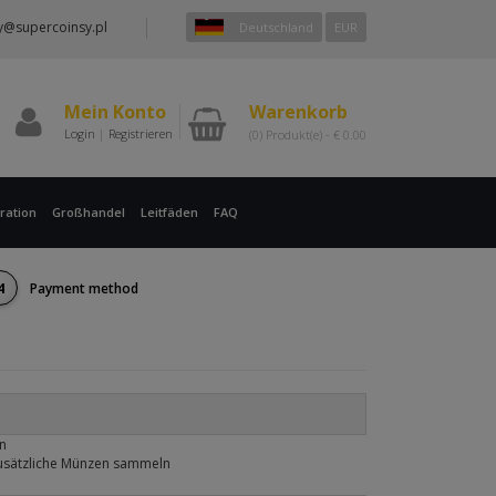
y@supercoinsy.pl
Deutschland
EUR
Mein Konto
Warenkorb
Login
|
Registrieren
(0)
Produkt(e) -
€
0.00
ration
Großhandel
Leitfäden
FAQ
4
Payment method
en
zusätzliche Münzen sammeln