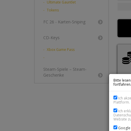
Ultimate Gauntlet
Tokens
FC 26 - Karten-Sniping
CD-Keys
Xbox Game Pass
Steam-Spiele – Steam-
Geschenke
Bitte lese
fortfahren
Ich akz
Plattform.
Ich erk
Datenschut
Website zu
WI
Google 