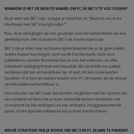
WAAROM IS HET DE MOEITE WAARD OM FC 26 SBC'S TE VOLTOOIEN?
Nu je weet wat SBC's zijn, vraag je je misschien af: “Waarom zou ik me
überhaupt met SBC's bezighouden?”.
Nou, deze uitdagingen zijn een goudmijn voor het samenstellen van een
geweldig team. Hier is waarom SBC's de moeite waard zijn:
SBC's zijn je ticket naar exclusieve spelerskaarten die je op geen enkele
andere manier kunt krijgen, noch via de transfermarkt, noch door
pakketten te openen. Bovendien kun je voor het voltooien van elke
individuele uitdaging binnen een bepaalde SBC-piramide een pakket
verdienen (dit kan verhandelbaar zijn of niet). Dit kan coole kaarten
bevatten, of je kunt de kaarten inruilen voor FC 26-munten als de inhoud
van het pakket verhandelbaar is.
Het voltooien van SBC's kan dus worden vergeleken met het openen van
een schatkist vol items die je team aanzienlijk kunnen versterken. Het
vooruitzicht op het verkrijgen van een zeldzame, hooggewaardeerde
speler of een speciale editiekaart kan je team transformeren.
WELKE STRATEGIE HEB JE NODIG OM SBC'S IN FC 26 AAN TE PAKKEN?