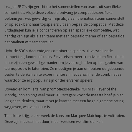
League SBC's zijn gericht op het samenstellen van teams uit specifieke
competities. Als je deze voltooit, ontvang je competitiespecifieke
beloningen, wat geweldig kan zijn als je een thematisch team samenstelt
of op zoek bent naar topspelers uit een bepaalde competitie. Met deze
uitdagingen kun je je concentreren op een specifieke competitie, wat
handig kan zijn als je een team met een bepaald thema of een bepaalde
nationaliteit wilt samenstellen.
Hybride SBC's daarentegen combineren spelers uit verschillende
competities, landen of clubs. Ze vereisen meer creativiteit en flexibiliteit,
maar zijn een geweldige manier om je vaardigheden op het gebied van
teamopbouw te laten zien. Ze moedigen je aan om buiten de gebaande
paden te denken en te experimenteren met verschillende combinaties,
waardoor ze erg populair zijn onder ervaren spelers.
Bovendien kom je tal van promotiespecifieke POTM's (Player of the
Month), Icon en nog veel meer SBC's tegen! Voor de meeste hoef je niet
lang na te denken, maar moet je kaarten met een hoge algemene rating
weggeven, wat vaak duur is.
Ten slotte krijg je elke week de kans om Marquee Matchups te voltooien.
Deze zijn meestal niet duur, maar vereisen wel slim denken.