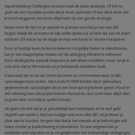
Squad Building Challenges vereisen vaak de juiste strategie. Of het nu
gaat om een moeilijke puzzel die je moet oplossen of een sterk team dat
je moet weggeven, het komt altijd neer op een goede strategie.
Neem even de tijd om je aanpak te plannen voordat je aan een SBC
begint. Bekijk de vereisten en kijk welke spelers je al hebt die aan de eisen
voldoen. Dit kan je op de lange termijn een hoop FC-munten besparen.
Door je huidige team te beoordelen en mogelijke hiaten te identificeren,
kun je een stappenplan maken om de uitdaging efficiënt te voltooien.
Deze strategische aanpak bespaart je niet alleen middelen, maar zorgt er
ook voor dat je het meeste uit je bestaande middelen haalt.
Daarnaast zijn er tal van online bronnen en communities waar je SBC-
oplossingen kunt vinden. Sites zoals FUTBIN bieden door gebruikers
gegenereerde oplossingen die je een voorsprong kunnen geven. Houd er
wel rekening mee dat prijzen kunnen fluctueren, dus controleer altijd alles
nog een keer voordat je spelers koopt.
Vergeet ook niet dat je je gemakkelijk laat meeslepen en te veel geld
uitgeeft aan spelers. Stel een budget vast voor elke SBC en probeer je
daar aan te houden. Vergeet niet dat je het meeste uit je beloningen wilt
halen zonder je bankrekening te plunderen. Te veel uitgeven kan je
middelen snel uitputten en je mogelijkheden om toekomstige uitdagingen