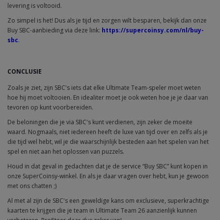
levering is voltooid.
Zo simpel is het! Dus als je tijd en zorgen wilt besparen, bekijk dan onze
Buy SBC-aanbieding via deze link:
https://supercoinsy.com/nl/buy-
sbc
.
CONCLUSIE
Zoals je ziet, zijn SBC's iets dat elke Ultimate Team-speler moet weten
hoe hij moet voltooien. En idealiter moet je ook weten hoe je je daar van
tevoren op kunt voorbereiden.
De beloningen die je via SBC's kunt verdienen, zijn zeker de moeite
waard. Nogmaals, niet iedereen heeft de luxe van tijd over en zelfs als je
die tijd wel hebt, wil je die waarschijnlijk besteden aan het spelen van het
spel en niet aan het oplossen van puzzels.
Houd in dat geval in gedachten dat je de service “Buy SBC” kunt kopen in
onze SuperCoinsy-winkel. En als je daar vragen over hebt, kun je gewoon
met ons chatten ;)
Al met al zijn de SBC's een geweldige kans om exclusieve, superkrachtige
kaarten te krijgen die je team in Ultimate Team 26 aanzienlijk kunnen