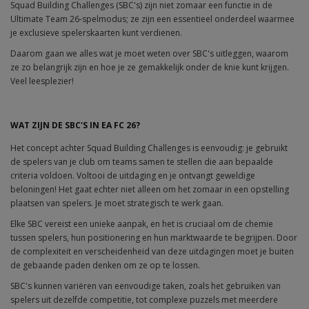
Squad Building Challenges (SBC's) zijn niet zomaar een functie in de
Ultimate Team 26-spelmodus; ze zijn een essentieel onderdeel waarmee
je exclusieve spelerskaarten kunt verdienen.
Daarom gaan we alles wat je moet weten over SBC's uitleggen, waarom
ze zo belangrijk zijn en hoe je ze gemakkelijk onder de knie kunt krijgen.
Veel leesplezier!
WAT ZIJN DE SBC'S IN EA FC 26?
Het concept achter Squad Building Challenges is eenvoudig: je gebruikt
de spelers van je club om teams samen te stellen die aan bepaalde
criteria voldoen. Voltooi de uitdaging en je ontvangt geweldige
beloningen! Het gaat echter niet alleen om het zomaar in een opstelling
plaatsen van spelers. Je moet strategisch te werk gaan.
Elke SBC vereist een unieke aanpak, en het is cruciaal om de chemie
tussen spelers, hun positionering en hun marktwaarde te begrijpen. Door
de complexiteit en verscheidenheid van deze uitdagingen moet je buiten
de gebaande paden denken om ze op te lossen.
SBC's kunnen variëren van eenvoudige taken, zoals het gebruiken van
spelers uit dezelfde competitie, tot complexe puzzels met meerdere