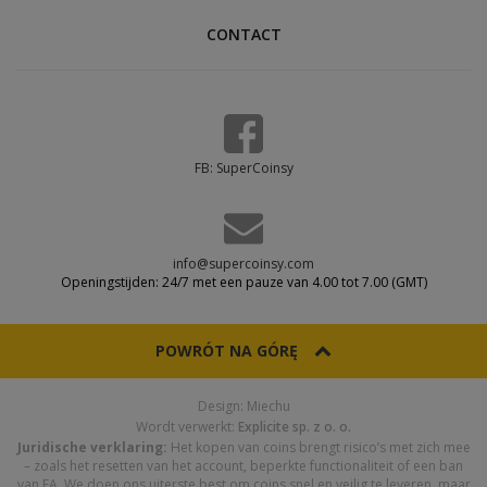
CONTACT
FB: SuperCoinsy
info@supercoinsy.com
Openingstijden: 24/7 met een pauze van 4.00 tot 7.00 (GMT)
POWRÓT NA GÓRĘ
Design: Miechu
Wordt verwerkt:
Explicite sp. z o. o.
Juridische verklaring:
Het kopen van coins brengt risico’s met zich mee
– zoals het resetten van het account, beperkte functionaliteit of een ban
van EA. We doen ons uiterste best om coins snel en veilig te leveren, maar