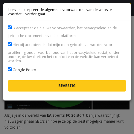
MENU
Lees en accepteer de algemene voorwaarden van de website
voordat u verder gaat
EA FC 26 SBC'S UITGELEGD
Ik accepteer de nieuwe voorwaarden, het privacybeleid en de
juridische documenten van het platform.
Hierbij accepteer ik dat mijn data gebruikt zal worden voor
profilering onder voorbehoud van het privacybeleid zodat, onder
andere, de kwaliteit en het comfort van de website kan verbeterd
worden.
Google Policy
Als je je in de wereld van
EA Sports FC 26
stort, ben je waarschijnlijk
nieuwsgierig naar SBC's en hoe je ze op de best mogelijke manier kunt
voltooien.