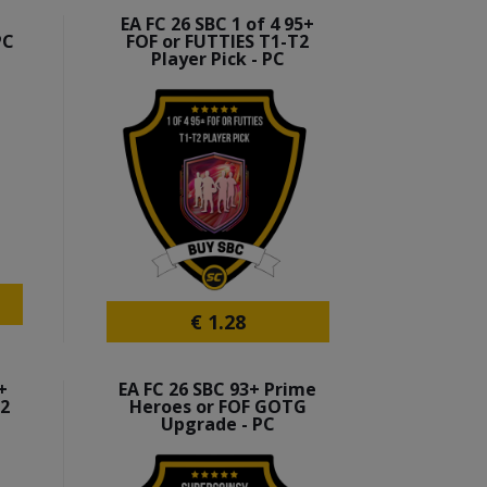
EA FC 26 SBC 1 of 4 95+
PC
FOF or FUTTIES T1-T2
Player Pick - PC
€
1.28
+
EA FC 26 SBC 93+ Prime
T2
Heroes or FOF GOTG
Upgrade - PC