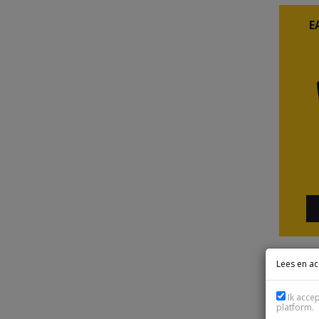
E
Lees en a
E
Ik acce
platform.