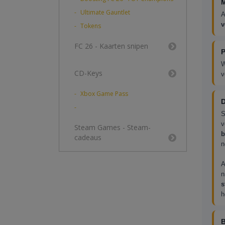
M
Ultimate Gauntlet
A
v
Tokens
FC 26 - Kaarten snipen
P
W
CD-Keys
v
Xbox Game Pass
D
S
v
Steam Games - Steam-
b
cadeaus
n
A
n
s
h
B