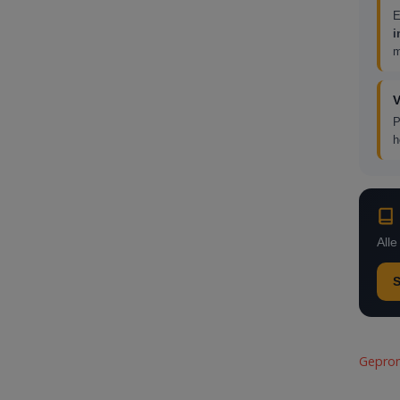
E
i
m
V
P
h
All
S
Gepro