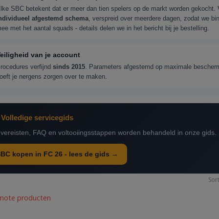
lke SBC betekent dat er meer dan tien spelers op de markt worden gekocht. V
ndividueel afgestemd schema
, verspreid over meerdere dagen, zodat we binn
ee met het aantal squads - details delen we in het bericht bij je bestelling.
eiligheid van je account
rocedures verfijnd
sinds 2015
. Parameters afgestemd op maximale beschermi
oeft je nergens zorgen over te maken.
Volledige servicegids
e vereisten, FAQ en voltooiingsstappen worden behandeld in onze gids.
BC kopen in FC 26 - lees de gids →
Sor
mote producten