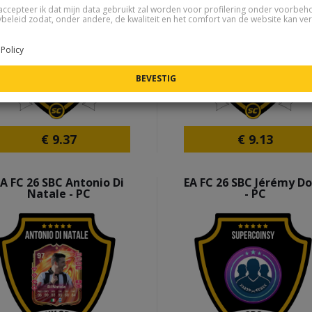
accepteer ik dat mijn data gebruikt zal worden voor profilering onder voorbe
ybeleid zodat, onder andere, de kwaliteit en het comfort van de website kan ve
Policy
€
9.37
€
9.13
A FC 26 SBC Antonio Di
EA FC 26 SBC Jérémy D
Natale - PC
- PC