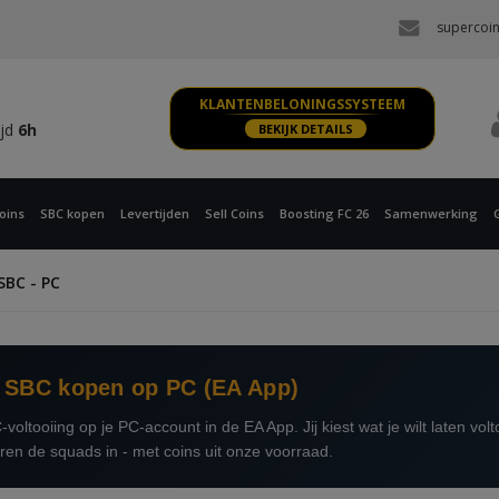
ijd
6h
supercoi
 XBOX
ijd
6h
KLANTENBELONINGSSYSTEEM
ijd
6h
BEKIJK DETAILS
 XBOX
ijd
6h
oins
SBC kopen
Levertijden
Sell Coins
Boosting FC 26
Samenwerking
SBC - PC
SBC kopen op PC (EA App)
voltooiing op je PC-account in de EA App. Jij kiest wat je wilt laten vo
ren de squads in - met coins uit onze voorraad.