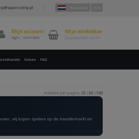
nsy@supercoinsy.pl
Nederland
EUR
Mijn account
Mijn winkelkar
login
|
inschrijven
(0)
product(en) -
€
0.00
Groothandel
Gidsen
FAQ
Artikelen per pagina:
25
|
50
|
100
ltooien, wij kopen spelers op de transfermarkt en