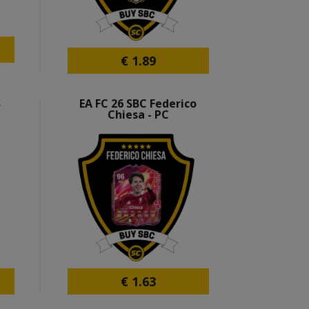
€
1.89
S
EA FC 26 SBC Federico
Chiesa - PC
€
1.63