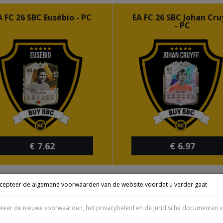
A FC 26 SBC Eusébio - PC
EA FC 26 SBC Johan Cru
- PC
€
7.62
€
6.97
ccepteer de algemene voorwaarden van de website voordat u verder gaat
A FC 26 SBC Frenkie de
EA FC 26 SBC Zinédin
Jong - PC
Zidane - PC
pteer de nieuwe voorwaarden, het privacybeleid en de juridische documenten v