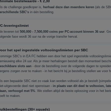
inimale bestelwaarde - € 2,30
ls de challenge goedkoper is,
herhaal deze dan meerdere keren
(als de SBC
erschillende SBC’s
in één bestelling.
C-leveringslimiet
e leveren tot
500,000 - 7,500,000 coins per PC-account binnen 36 uur
. Gr
olgende fase wordt 36 uur na de vorige transfer hervat.
oor het spel ingestelde voltooiingslimieten per SBC
ommige SBC’s in EA FC hebben een door het spel ingestelde voltooiingslimiet
ernieuwing elke 24 uur. Als je meer herhalingen bestelt dan momenteel beschi
eschikbare slots aan
- door de bestelling over de volgende dagen te spreiden o
ergens zorgen over te maken - in het bericht bij je bestelling stellen we voor
ls een bepaalde SBC niet zo vaak kan worden voltooid als je bestelt (simpelwe
iet-uitgevoerde deel niet openstaan -
in plaats van dit deel te voltooien, l
taan, verhoogd met 5%
. We stellen altijd de beste oplossing voor in het beri
oeft te maken.
ulkbestellingen (30+ squads)