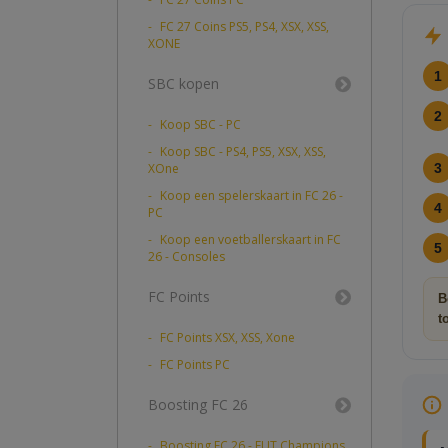
FC 27 Coins PS5, PS4, XSX, XSS,
XONE
1
SBC kopen
2
Koop SBC - PC
Koop SBC - PS4, PS5, XSX, XSS,
XOne
3
Koop een spelerskaart in FC 26 -
4
PC
Koop een voetballerskaart in FC
5
26 - Consoles
FC Points
B
t
FC Points XSX, XSS, Xone
FC Points PC
Boosting FC 26
Boosting FC 26 - FUT Champions