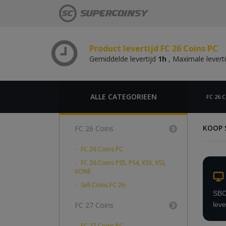
Gemiddelde levertijd
1h
, Maximale levert
Product levertijd FC 26 Coins PS,
Gemiddelde levertijd
1h
, Maximale levert
Product levertijd FC 26 Coins PC
Gemiddelde levertijd
1h
, Maximale levert
Product levertijd FC 26 Coins PS,
Gemiddelde levertijd
1h
, Maximale levert
ALLE CATEGORIEEN
FC 26 C
KOOP 
FC 26 Coins
FC 26 Coins PC
FC 26 Coins PS5, PS4, XSX, XSS,
XONE
Sell Coins FC 26
SBC-
FC 27 Coins
leve
FC 27 Coins PC