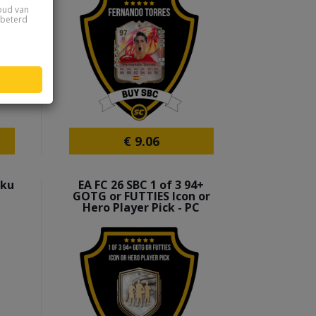
houd van
rbeterd
€
9.06
oku
EA FC 26 SBC 1 of 3 94+
GOTG or FUTTIES Icon or
Hero Player Pick - PC