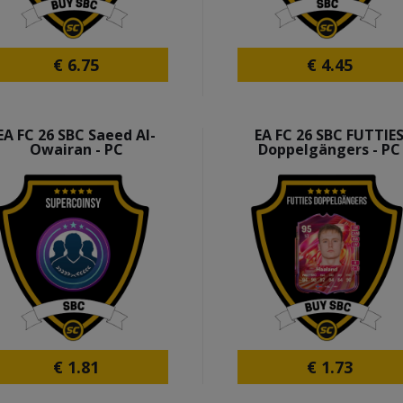
€
6.75
€
4.45
EA FC 26 SBC Saeed Al-
EA FC 26 SBC FUTTIE
Owairan - PC
Doppelgängers - PC
€
1.81
€
1.73