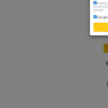
Hierbij 
het privac
worden.
Google 
E