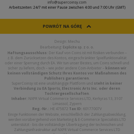
info@supercoinsy.com
Arbeitszeiten: 24/7 mit einer Pause zwischen 4:00 und 7:00 Uhr (GMT)
POWRÓT NA GÓRĘ
Design: Miechu
Bearbeitung:
Explicite sp. z o. o.
Haftungsausschluss:
Der Kauf von Coins ist mit Risiken verbunden –
z. B. dem Zurücksetzen des Kontos, eingeschränkter Spielfunktionalität
oder einer Sperrung durch EA. Wir tun unser Bestes, um Coins schnell und
sicher zu liefern, doch – wie jeder andere Coin-Anbieter –
können wir
keinen vollständigen Schutz Ihres Kontos vor Maßnahmen des
Publishers garantieren
.
SuperCoinsy ist eine unabhängige Plattform und
steht in keiner
Verbindung zu EA Sports, Electronic Arts Inc. oder deren
Tochtergesellschaften
.
Inhaber:
NXPR Virtual Commerce Services LTD, Kerkyras 13, 3107
Limassol, Zypern
Reg.-Nr.:
HE 475872
Tax ID:
60177007V
Einige Funktionen der Website, einschließlich der Zahlungsabwicklung,
werden vorübergehend von Marketing & E-Commerce Specialists LTD
unterstützt - bis die vollständige Übertragung der technischen und
Zahlungsinfrastruktur auf NXPR Virtual Commerce Services LTD