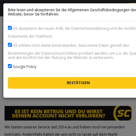
Bitte lesen und akzeptieren Sie die Allgemeinen Geschäftsbedingungen de
Website, bevor Sie fortfahren.
COMFORT TRADE (NEU, DIE SICHERSTE METHODE) - WIE
Ich akzeptiere die neuen AGB, die Datenschutzerklärung und die rechtli
FUNKTIONIERT DAS?
Dokumente der Plattform.
Ich erkläre mich damit einverstanden, dass meine Daten gemäß den
Da Sie auf diesen Artikel geklickt haben, sind Sie wahrscheinlich scharf
Bestimmungen der Datenschutzrichtlinie profiliert werden, um u.a. die Qual
darauf, EA FC-Münzen zu kaufen, aber gleichzeitig machen Sie sich
und den Komfort bei der Nutzung der Website zu verbessern.
vielleicht Sorgen, ob diese Art von Kauf sicher ist und Ihnen nicht verboten
Google Policy
wird, richtig?
In diesem Fall lesen Sie den Inhalt unten bis zum Ende, und Sie werden
alles darüber erfahren.
Wir bieten unseren Service seit 2014 an und haben noch nie jemanden
betrogen. Andernfalls hätten wir uns nicht so lange auf dem Markt