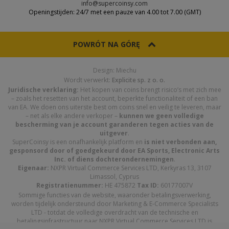
info@supercoinsy.com
Openingstijden: 24/7 met een pauze van 4.00 tot 7.00 (GMT)
POWRÓT NA GÓRĘ
Design: Miechu
Wordt verwerkt:
Explicite sp. z o. o.
Juridische verklaring:
Het kopen van coins brengt risico’s met zich mee
– zoals het resetten van het account, beperkte functionaliteit of een ban
van EA. We doen ons uiterste best om coins snel en veilig te leveren, maar
– net als elke andere verkoper –
kunnen we geen volledige
bescherming van je account garanderen tegen acties van de
uitgever
.
SuperCoinsy is een onafhankelijk platform en
is niet verbonden aan,
gesponsord door of goedgekeurd door EA Sports, Electronic Arts
Inc. of diens dochterondernemingen
.
Eigenaar:
NXPR Virtual Commerce Services LTD, Kerkyras 13, 3107
Limassol, Cyprus
Registratienummer:
HE 475872
Tax ID:
60177007V
Sommige functies van de website, waaronder betalingsverwerking,
worden tijdelijk ondersteund door Marketing & E-Commerce Specialists
LTD - totdat de volledige overdracht van de technische en
betalingsinfrastructuur naar NXPR Virtual Commerce Services LTD is