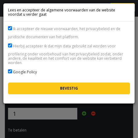
MENU
Lees en accepteer de algemene voorwaarden van de website
voordat u verder gaat
AANKOOP VAN EEN MOEILIJK VERKRIJGBARE KAART OP DE
Ik accepteer de nieuwe voorwaarden, het privacybeleid en de
TRANSFERMARKT (SNIPING ASSIST)
juridische documenten van het platform.
Hierbij accepteer ik dat mijn data gebruikt zal worden voor
Aankoop van een moeilijk verkrijgbare kaart op de
Product naam:
transfermarkt (Sniping Assist)
profilering onder voorbehoud van het privacybeleid zodat, onder
andere, de kwaliteit en het comfort van de website kan verbeterd
worden.
prijs:
€
9.31
/ pakket
Google Policy
beschikbaarheid:
beschikbaar
Maximale
0 minuten
levertijd:
Selecteer hoeveelheid
Te betalen