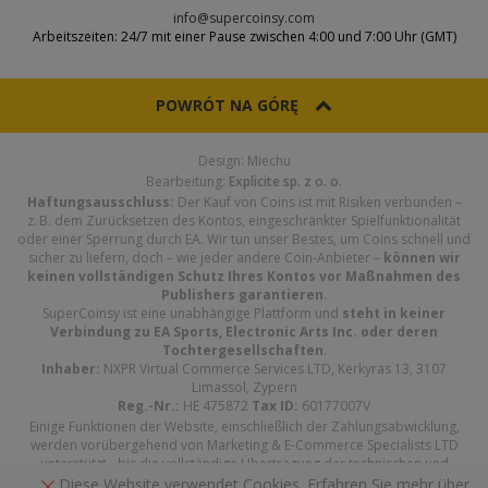
info@supercoinsy.com
Arbeitszeiten: 24/7 mit einer Pause zwischen 4:00 und 7:00 Uhr (GMT)
POWRÓT NA GÓRĘ
Design: Miechu
Bearbeitung:
Explicite sp. z o. o.
Haftungsausschluss:
Der Kauf von Coins ist mit Risiken verbunden –
z. B. dem Zurücksetzen des Kontos, eingeschränkter Spielfunktionalität
oder einer Sperrung durch EA. Wir tun unser Bestes, um Coins schnell und
sicher zu liefern, doch – wie jeder andere Coin-Anbieter –
können wir
keinen vollständigen Schutz Ihres Kontos vor Maßnahmen des
Publishers garantieren
.
SuperCoinsy ist eine unabhängige Plattform und
steht in keiner
Verbindung zu EA Sports, Electronic Arts Inc. oder deren
Tochtergesellschaften
.
Inhaber:
NXPR Virtual Commerce Services LTD, Kerkyras 13, 3107
Limassol, Zypern
Reg.-Nr.:
HE 475872
Tax ID:
60177007V
Einige Funktionen der Website, einschließlich der Zahlungsabwicklung,
werden vorübergehend von Marketing & E-Commerce Specialists LTD
unterstützt - bis die vollständige Übertragung der technischen und
Zahlungsinfrastruktur auf NXPR Virtual Commerce Services LTD
Diese Website verwendet Cookies. Erfahren Sie mehr über