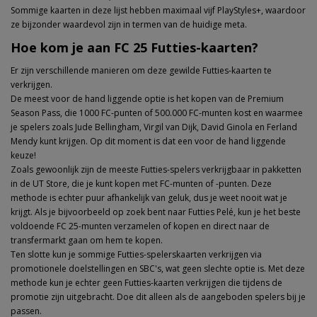
Sommige kaarten in deze lijst hebben maximaal vijf PlayStyles+, waardoor
ze bijzonder waardevol zijn in termen van de huidige meta.
Hoe kom je aan FC 25 Futties-kaarten?
Er zijn verschillende manieren om deze gewilde Futties-kaarten te
verkrijgen.
De meest voor de hand liggende optie is het kopen van de Premium
Season Pass, die 1000 FC-punten of 500.000 FC-munten kost en waarmee
je spelers zoals Jude Bellingham, Virgil van Dijk, David Ginola en Ferland
Mendy kunt krijgen. Op dit moment is dat een voor de hand liggende
keuze!
Zoals gewoonlijk zijn de meeste Futties-spelers verkrijgbaar in pakketten
in de UT Store, die je kunt kopen met FC-munten of -punten. Deze
methode is echter puur afhankelijk van geluk, dus je weet nooit wat je
krijgt. Als je bijvoorbeeld op zoek bent naar Futties Pelé, kun je het beste
voldoende FC 25-munten verzamelen of kopen en direct naar de
transfermarkt gaan om hem te kopen.
Ten slotte kun je sommige Futties-spelerskaarten verkrijgen via
promotionele doelstellingen en SBC's, wat geen slechte optie is. Met deze
methode kun je echter geen Futties-kaarten verkrijgen die tijdens de
promotie zijn uitgebracht. Doe dit alleen als de aangeboden spelers bij je
passen.