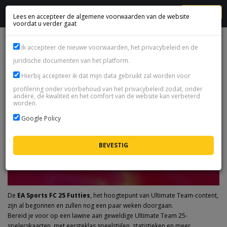
MENU
Lees en accepteer de algemene voorwaarden van de website
voordat u verder gaat
COMPLETE GIDS VOOR EA SPORTS FC 25 FUTTIES
Ik accepteer de nieuwe voorwaarden, het privacybeleid en de
juridische documenten van het platform.
Hierbij accepteer ik dat mijn data gebruikt zal worden voor
profilering onder voorbehoud van het privacybeleid zodat, onder
andere, de kwaliteit en het comfort van de website kan verbeterd
worden.
Google Policy
De
EA Sports FC 25 Futties
, het hoogtepunt van Ultimate Team-content,
zijn al begonnen en zullen nog een paar weken doorgaan.
Bereid je voor op een lawine aan geweldige Ultimate Team 25-
spelerskaarten, met eersteklas speelstijlen, statistieken en meer.