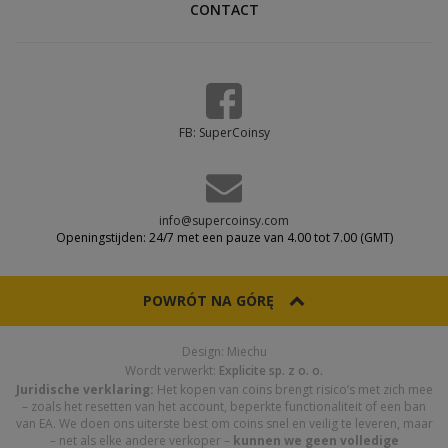
CONTACT
FB: SuperCoinsy
info@supercoinsy.com
Openingstijden: 24/7 met een pauze van 4.00 tot 7.00 (GMT)
POWRÓT NA GÓRĘ
Design: Miechu
Wordt verwerkt:
Explicite sp. z o. o.
Juridische verklaring:
Het kopen van coins brengt risico’s met zich mee
– zoals het resetten van het account, beperkte functionaliteit of een ban
van EA. We doen ons uiterste best om coins snel en veilig te leveren, maar
– net als elke andere verkoper –
kunnen we geen volledige