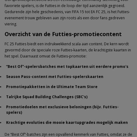
favoriete spelers, is de Futties in de loop der tijd aanzienlijk gegroeid.
Gedurende zijn hele geschiedenis, van FIFA 15 tot EA FC 25, is het Futties-
evenement trouw gebleven aan zijn roots als een door fans gedreven
viering.
Overzicht van de Futties-promotiecontent
FC 25 Futties biedt een indrukwekkend scala aan content. De kern wordt
gevormd door de speciale roze Futties-kaarten, de krachtigste kaarten in
het spel. Daarnaast omvat de Futties-promotie:
“Best Of”-spelersbatches met topkaarten uit eerdere promo's
Season Pass-content met Futties-spelerskaarten
Promotiepakketten in de Ultimate Team Store
Talrijke Squad Building Challenges (SBC's)
Promotiedoelen met exclusieve beloningen (bijv. Futties-
spelers)
Krachtige evoluties die mooie kaartupgrades mogelijk maken​
De “Best Of”-batches zijn een opvallend kenmerk van Futties, omdat ze de