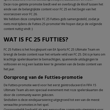
Deze roze-getinte promotie biedt veel en overbrugt de kloof tussen het
einde van de belangrijkste content voor FC 25 en het begin van het
voorseizoen voor FC 26.
We hebben deze complete FC 25 Futties-gids samengesteld, zodat je
niets mist tijdens de Futties 25-promotie! We hopen dat je de volgende
content nuttig vindt :)
WAT IS FC 25 FUTTIES?
FC 25 Futties is het hoogtepunt van EA Sports FC 25 Ultimate Team en
brengt de beste content naar het virtuele veld van FC 25. Dit is je kans om
krachtige spelerskaarten te bemachtigen, spannende uitdagingen te
voltooien en nog een laatste keer te genieten van de beste content van
het jaar.
Oorsprong van de Futties-promotie
De Futties-promotie werd voor het eerst geïntroduceerd in FIFA 15
Ultimate Team als een speciaal evenement met roze spelerskaarten die
door de community waren gekozen.
Sindsdien is deze eindejaarsviering uitgegroeid tot een van de meest
verwachte promoties in het spel.
Oorspronkelijk bedoeld als een eenvoudige community-stemming voor