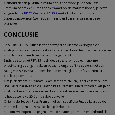
Onthoud dat als je virtuele valuta nodig hebt voor je Season Pass
Premium of om een Futties-spelerskaart op de markt te kopen, je echte
en goedkope
FC 25 Coins
of
FC 25 Points
kunt kopen in onze
SuperCoinsy-winkel (we hebben meer dan 10 jaar ervaring in deze
branche).
CONCLUSIE
EA SPORTS FC 25 Futties is zonder twijfel de ultieme viering van de
spelcyclus en biedt je een laatste kans om je droomteam samen te stellen
voordat de volgende versie wordt uitgebracht.
Sinds de start met FIFA 15 heeft deze roze promotie een enorme
ontwikkeling doorgemaakt en bevat nu ongelooflijke spelers met een
rating van 99, evenals iconen, helden en terugkerende favorieten uit
eerdere promoties.
Om je eindteam in Ultimate Team samen te stellen, is het essentieel om
level 30 te bereiken en de Season Pass Premium aan te schaffen. Als je op
zoek bent naar Futties-kaarten die in pakketten worden uitgebracht, kun
je het beste je FC 25 Coins-saldo aanvullen.
Of je nu de Season Pass Premium of een specifieke Futties-kaart op de
markt wilt kopen, onze winkel kan je helpen ;)
Kortom, we hopen dat je geniet van de Futties-promotie en onthoud dat