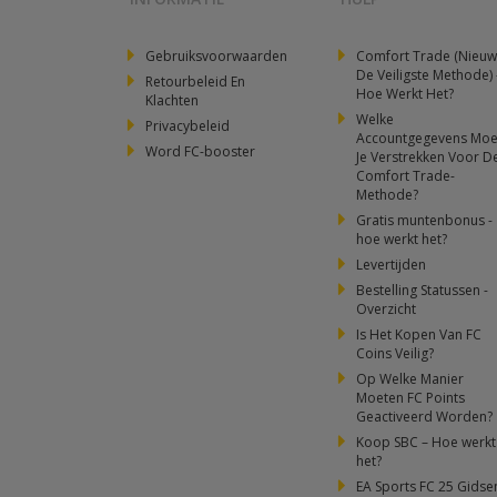
Gebruiksvoorwaarden
Comfort Trade (Nieuw
De Veiligste Methode) 
Retourbeleid En
Hoe Werkt Het?
Klachten
Welke
Privacybeleid
Accountgegevens Moe
Word FC-booster
Je Verstrekken Voor D
Comfort Trade-
Methode?
Gratis muntenbonus -
hoe werkt het?
Levertijden
Bestelling Statussen -
Overzicht
Is Het Kopen Van FC
Coins Veilig?
Op Welke Manier
Moeten FC Points
Geactiveerd Worden?
Koop SBC – Hoe werkt
het?
EA Sports FC 25 Gidse