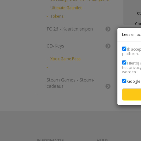
Ultimate Gauntlet
Tokens
Co
FC 26 - Kaarten snipen
Lees en a
CD-Keys
Ik acce
platform.
Xbox Game Pass
Hierbij 
het privac
worden.
Steam Games - Steam-
Google 
cadeaus
INFORMATIE
HULP