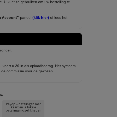
te. U kunt ze gebruiken om uw bestelling te
n Account”
-paneel
(klik hier)
of lees het
ronder.
e
, voert u
20
in als oplaadbedrag. Het systeem
n de commissie voor de gekozen
de
Payop – betalingen met
kaart en je lokale
betalingsmogelijkheden