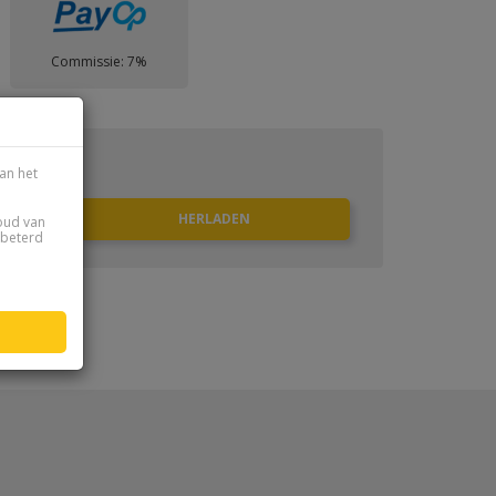
Commissie: 7%
an het
houd van
rbeterd