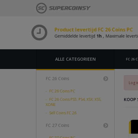
Gemiddelde levertijd
1h
, Maximale levert
Product levertijd FC 26 Coins PS,
Gemiddelde levertijd
1h
, Maximale levert
Product levertijd FC 26 Coins PC
Gemiddelde levertijd
1h
, Maximale levert
Product levertijd FC 26 Coins PS,
Gemiddelde levertijd
1h
, Maximale levert
ALLE CATEGORIEEN
FC 26 C
FC 26 Coins
Log i
FC 26 Coins PC
KOOP 
FC 26 Coins PS5, PS4, XSX, XSS,
XONE
Sell Coins FC 26
FC 27 Coins
FC 27 Coins PC