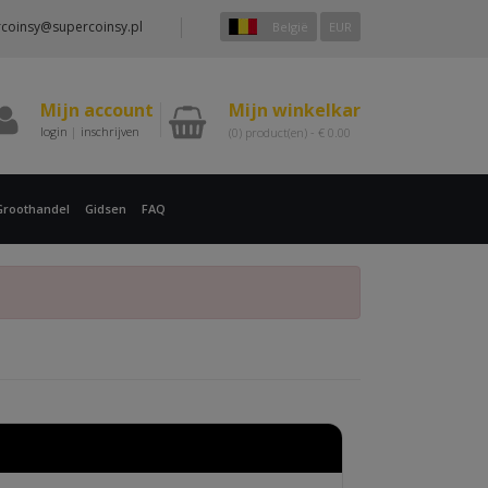
coinsy@supercoinsy.pl
België
EUR
Mijn account
Mijn winkelkar
login
|
inschrijven
(0)
product(en) -
€
0.00
Groothandel
Gidsen
FAQ