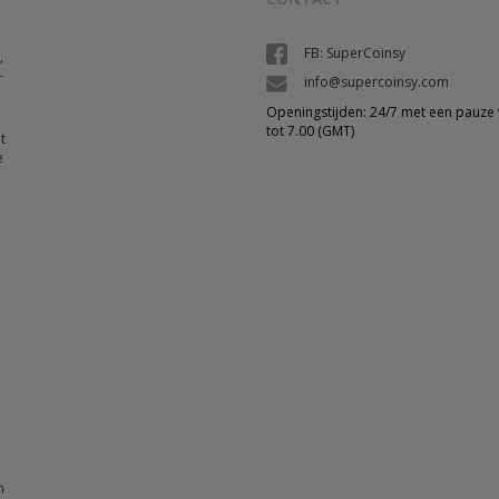
FB: SuperCoinsy
,
-
info@supercoinsy.com
Openingstijden: 24/7 met een pauze 
tot 7.00 (GMT)
t
e
n