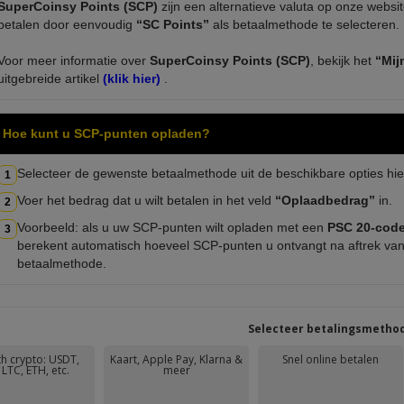
SuperCoinsy Points (SCP)
zijn een alternatieve valuta op onze websi
betalen door eenvoudig
“SC Points”
als betaalmethode te selecteren.
Voor meer informatie over
SuperCoinsy Points (SCP)
, bekijk het
“Mij
uitgebreide artikel
(klik hier)
.
Hoe kunt u SCP-punten opladen?
Selecteer de gewenste betaalmethode uit de beschikbare opties hie
1
Voer het bedrag dat u wilt betalen in het veld
“Oplaadbedrag”
in.
2
Voorbeeld: als u uw SCP-punten wilt opladen met een
PSC 20-cod
3
berekent automatisch hoeveel SCP-punten u ontvangt na aftrek va
betaalmethode.
Selecteer betalingsmetho
th crypto: USDT,
Kaart, Apple Pay, Klarna &
Snel online betalen
LTC, ETH, etc.
meer