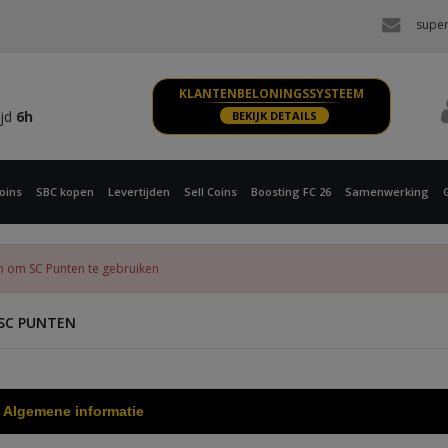
ijd
6h
super
 XBOX
ijd
6h
KLANTENBELONINGSSYSTEEM
ijd
6h
BEKIJK DETAILS
 XBOX
ijd
6h
oins
SBC kopen
Levertijden
Sell Coins
Boosting FC 26
Samenwerking
n om SC Punten te gebruiken
SC PUNTEN
Algemene informatie