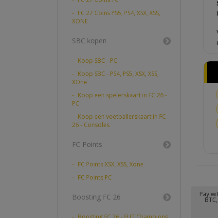
FC 27 Coins PS5, PS4, XSX, XSS,
XONE
SBC kopen
Koop SBC - PC
Koop SBC - PS4, PS5, XSX, XSS,
XOne
Koop een spelerskaart in FC 26 -
PC
Koop een voetballerskaart in FC
26 - Consoles
FC Points
FC Points XSX, XSS, Xone
FC Points PC
Pay wi
Boosting FC 26
BTC, 
Boosting FC 26 - FUT Champions