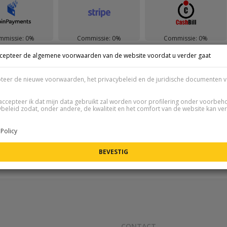
mmissie: 0%
Commissie: 0%
Commissie: 0%
ccepteer de algemene voorwaarden van de website voordat u verder gaat
Herlaad hoeveelheid
pteer de nieuwe voorwaarden, het privacybeleid en de juridische documenten v
Je zal ontvangen:
400
[€]
accepteer ik dat mijn data gebruikt zal worden voor profilering onder voorbe
ybeleid zodat, onder andere, de kwaliteit en het comfort van de website kan ve
Policy
CONTACT