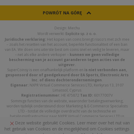
POWRÓT NA GÓRĘ
Design: Miechu
Wordt verwerkt:
Explicite sp. z o. o.
Juridische verklaring:
Het kopen van coins brengt risico’s met zich mee
– zoals het resetten van het account, beperkte functionaliteit of een ban
van EA. We doen ons uiterste best om coins snel en veilig te leveren, maar
– net als elke andere verkoper –
kunnen we geen volledige
bescherming van je account garanderen tegen acties van de
uitgever
.
SuperCoinsy is een onafhankelijk platform en
is niet verbonden aan,
gesponsord door of goedgekeurd door EA Sports, Electronic Arts
Inc. of diens dochterondernemingen
.
Eigenaar:
NXPR Virtual Commerce Services LTD, Kerkyras 13, 3107
Limassol, Cyprus
Registratienummer:
HE 475872
Tax ID:
60177007V
Sommige functies van de website, waaronder betalingsverwerking,
worden tijdelijk ondersteund door Marketing & E-Commerce Specialists
LTD - totdat de volledige overdracht van de technische en
betalingsinfrastructuur naar NXPR Virtual Commerce Services LTD is
afgerond.
Deze website gebruikt Cookies. Leer meer over het nut van
het gebruik van Cookies en de mogelijkheid om Cookies settings