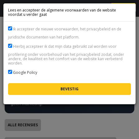
MENU
Lees en accepteer de algemene voorwaarden van de website
voordat u verder gaat
FIFA MUNTEN KLANTEN RECENSIES
Ik accepteer de nieuwe voorwaarden, het privacybeleid en de
juridische documenten van het platform.
Hierbij accepteer ik dat mijn data gebruikt zal worden voor
Echte beoordelingen - alleen na een
profilering onder voorbehoud van het privacybeleid zodat, onder
afgeronde transactie
andere, de kwaliteit en het comfort van de website kan verbeterd
worden.
Elke beoordeling op deze pagina is geplaatst door een
Google Policy
klant na een afgeronde bestelling of coinsverkoop, via een
eenmalige link die we per e-mail versturen. Van buitenaf
kan niemand hier een beoordeling achterlaten. Wat je
hieronder leest zijn dus echte ervaringen met onze shop,
geen marketing.
ALLE RECENSIES