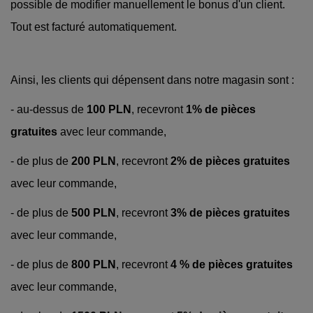
possible de modifier manuellement le bonus d'un client.
Tout est facturé automatiquement.
Ainsi, les clients qui dépensent dans notre magasin sont :
- au-dessus de
100 PLN
, recevront
1% de pièces
gratuites
avec leur commande,
- de plus de
200 PLN
, recevront
2% de pièces gratuites
avec leur commande,
- de plus de
500 PLN
, recevront
3% de pièces gratuites
avec leur commande,
- de plus de
800 PLN
, recevront
4 % de pièces gratuites
avec leur commande,