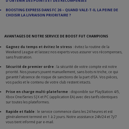
D'OBTENIR DES POINTS ET DES RÉCOMPENSES
BOOSTING EXPRESS DANS FC 26 – QUAND VALE-T-IL LA PEINE DE
CHOISIR LA LIVRAISON PRIORITAIRE ?
AVANTAGES DE NOTRE SERVICE DE BOOST FUT CHAMPIONS
Gagnez du temps et évitez le stress
: évitez la routine de la
Weekend League et laissez nos experts vous assurer vos récompenses,
sans frustration.
Sécurité de premier ordre
: la sécurité de votre compte est notre
priorité. Nos joueurs jouent manuellement, sans bots ni triche, ce qui
garantit l'absence de risque de sanctions de la part d'EA. Vos pièces,
vos packs et le contenu de votre club restent intacts.
Prise en charge multi-plateforme
: disponible sur PlayStation 4/5,
Xbox One/Series S|X et PC (application EA) avec des tarifs identiques
sur toutes les plateformes.
Rapide et fiable
: le service commence dans les 24 heures et est
généralement terminé en 1 à 2 jours. Notre assistance 24h/24 et 7j/7
vous tient informé par e-mail.