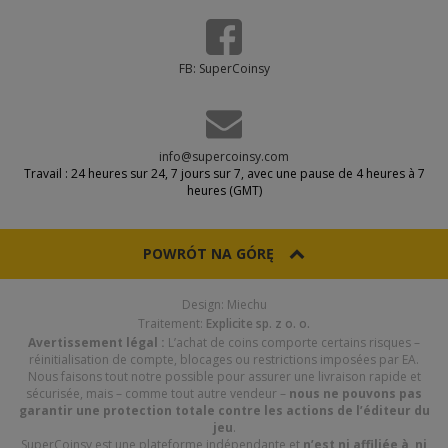
FB: SuperCoinsy
info@supercoinsy.com
Travail : 24 heures sur 24, 7 jours sur 7, avec une pause de 4 heures à 7
heures (GMT)
POWRÓT NA GÓRĘ
Design: Miechu
Traitement:
Explicite sp. z o. o.
Avertissement légal :
L’achat de coins comporte certains risques –
réinitialisation de compte, blocages ou restrictions imposées par EA.
Nous faisons tout notre possible pour assurer une livraison rapide et
sécurisée, mais – comme tout autre vendeur –
nous ne pouvons pas
garantir une protection totale contre les actions de l’éditeur du
jeu
.
SuperCoinsy est une plateforme indépendante et
n’est ni affiliée à, ni