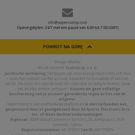
info@supercoinsy.com
Openingstijden: 24/7 met een pauze van 4.00 tot 7.00 (GMT)
POWRÓT NA GÓRĘ
Design: Miechu
Wordt verwerkt:
Explicite sp. z o. o.
Juridische verklaring:
Het kopen van coins brengt risico’s met zich mee
– zoals het resetten van het account, beperkte functionaliteit of een ban
van EA. We doen ons uiterste best om coins snel en veilig te leveren, maar
– net als elke andere verkoper –
kunnen we geen volledige
bescherming van je account garanderen tegen acties van de
uitgever
.
SuperCoinsy is een onafhankelijk platform en
is niet verbonden aan,
gesponsord door of goedgekeurd door EA Sports, Electronic Arts
Inc. of diens dochterondernemingen
.
Eigenaar:
NXPR Virtual Commerce Services LTD, Kerkyras 13, 3107
Limassol, Cyprus
Registratienummer:
HE 475872
Tax ID:
60177007V