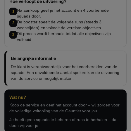
Hoe verloopt de uitvoering?
Na aankoop geef je het account en 4 voorbereide
1
squads door.
De booster speelt de volgende runs (steeds 3
2
wedstrijden) en voltooit de vereiste objectives.
Dit proces wordt herhaald totdat alle objectives zijn
3
voltooid.
Belangrijke informatie
De klant is verantwoordelijk voor het voorbereiden van de
squads. Een onvoldoende aantal spelers kan de uitvoering
van de service onmogelijk maken.
Wat nu?
Koop de service en geef het account door – wij zorgen voor
de volledige voltooiing van de Gauntlet voor jou.
Je hoeft geen squads te beheren of runs te herhalen – dat
doen wij voor je.