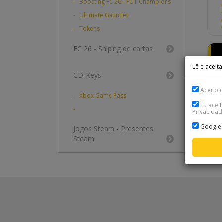
Boosting FC 26 - FUT Champions
Ultimate Gauntlet
Tokens
FC 26 - Sniping de cartas
Lê e aceit
CD-Keys
Aceito o
Xbox Game Pass
Eu acei
Privacidad
Google 
Jogos Steam - Presentes
Steam