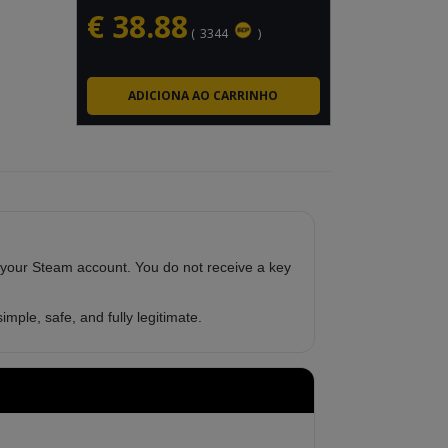
€
38.88
(
3344
)
 your Steam account. You do not receive a key
imple, safe, and fully legitimate.