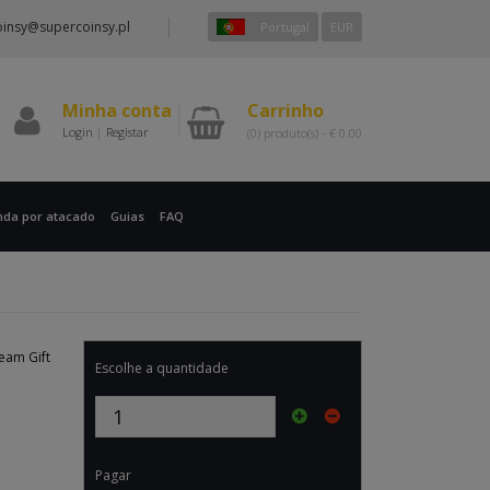
insy@supercoinsy.pl
Portugal
EUR
Minha conta
Carrinho
Login
|
Registar
(0)
produto(s) -
€
0.00
nda por atacado
Guias
FAQ
eam Gift
Escolhe a quantidade
Pagar