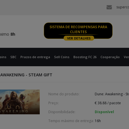
áximo
8h
superco
 XBOX
áximo
8h
SISTEMA DE RECOMPENSAS PARA
CLIENTES
áximo
8h
VER DETALHES
 XBOX
áximo
8h
oins
SBC
Prazos de entrega
Sell Coins
Boosting FC 26
Cooperação
Ve
 AWAKENING - STEAM GIFT
Nome do produto:
Dune: Awakening - St
Preço:
€
38.88
/ pacote
Disponibilidade:
Disponível
Tempo máximo de entrega:
16h