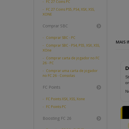
FC 27 Coins PC
FC 27 Coins PS5, PS4, XSX, XSS,
XONE
Comprar SBC
Comprar SBC - PC
MAIS 
Comprar SBC - PS4, PS5, XSX, XSS,
XOne
Comprar carta de jogador no FC
26 - PC
D
Comprar uma carta de jogador
no FC 26 - Consolas
St
or
FC Points
No
FC Points XSX, XSS, Xone
FC Points PC
Boosting FC 26