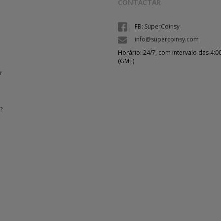
CONTACTAR
FB: SuperCoinsy
info@supercoinsy.com
Horário: 24/7, com intervalo das 4:00
(GMT)
r
?