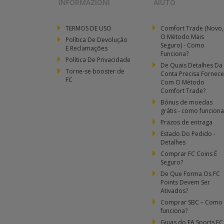
INFORMAZIONI
AIUTO
TERMOS DE USO
Comfort Trade (Novo,
O Método Mais
Política De Devolução
Seguro) - Como
E Reclamações
Funciona?
Política De Privacidade
De Quais Detalhes Da
Torne-se booster de
Conta Precisa Fornece
FC
Com O Método
Comfort Trade?
Bónus de moedas
grátis - como funciona
Prazos de entraga
Estado Do Pedido -
Detalhes
Comprar FC Coins É
Seguro?
De Que Forma Os FC
Points Devem Ser
Ativados?
Comprar SBC – Como
funciona?
Guias do EA Sports FC