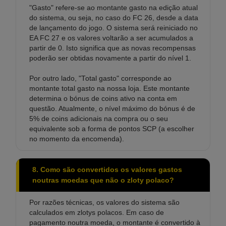
"Gasto" refere-se ao montante gasto na edição atual
do sistema, ou seja, no caso do FC 26, desde a data
de lançamento do jogo. O sistema será reiniciado no
EA FC 27 e os valores voltarão a ser acumulados a
partir de 0. Isto significa que as novas recompensas
poderão ser obtidas novamente a partir do nível 1.
Por outro lado, "Total gasto" corresponde ao
montante total gasto na nossa loja. Este montante
determina o bónus de coins ativo na conta em
questão. Atualmente, o nível máximo do bónus é de
5% de coins adicionais na compra ou o seu
equivalente sob a forma de pontos SCP (a escolher
no momento da encomenda).
8. Como são convertidos os valores gastos
noutras moedas que não o zloty polaco?
Por razões técnicas, os valores do sistema são
calculados em zlotys polacos. Em caso de
pagamento noutra moeda, o montante é convertido à