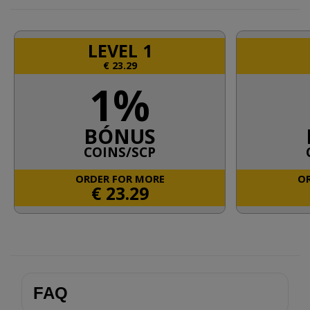
LEVEL 1
€
23.29
1%
BÓNUS
COINS/SCP
ORDER FOR MORE
OR
€
23.29
FAQ