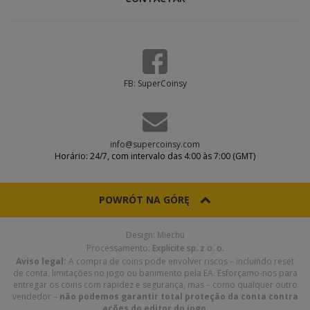
FB: SuperCoinsy
info@supercoinsy.com
Horário: 24/7, com intervalo das 4:00 às 7:00 (GMT)
POWRÓT NA GÓRĘ
Design: Miechu
Processamento:
Explicite sp. z o. o.
Aviso legal:
A compra de coins pode envolver riscos – incluindo reset
de conta, limitações no jogo ou banimento pela EA. Esforçamo-nos para
entregar os coins com rapidez e segurança, mas – como qualquer outro
vendedor –
não podemos garantir total proteção da conta contra
ações do editor do jogo
.