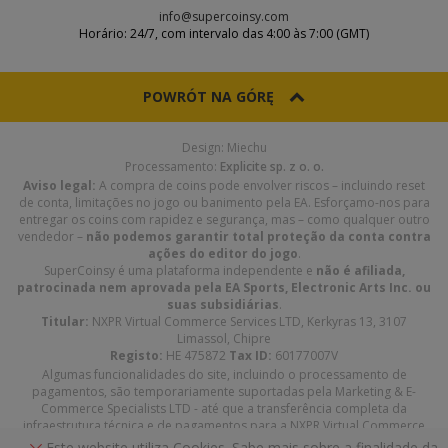
info@supercoinsy.com
Horário: 24/7, com intervalo das 4:00 às 7:00 (GMT)
POWRÓT NA GÓRĘ
Design: Miechu
Processamento:
Explicite sp. z o. o.
Aviso legal:
A compra de coins pode envolver riscos – incluindo reset
de conta, limitações no jogo ou banimento pela EA. Esforçamo-nos para
entregar os coins com rapidez e segurança, mas – como qualquer outro
vendedor –
não podemos garantir total proteção da conta contra
ações do editor do jogo
.
SuperCoinsy é uma plataforma independente e
não é afiliada,
patrocinada nem aprovada pela EA Sports, Electronic Arts Inc. ou
suas subsidiárias
.
Titular:
NXPR Virtual Commerce Services LTD, Kerkyras 13, 3107
Limassol, Chipre
Registo:
HE 475872
Tax ID:
60177007V
Algumas funcionalidades do site, incluindo o processamento de
pagamentos, são temporariamente suportadas pela Marketing & E-
Commerce Specialists LTD - até que a transferência completa da
infraestrutura técnica e de pagamentos para a NXPR Virtual Commerce
Services LTD seja concluída.
Este website utiliza Cookies. Sabe mais sobre a finalidade da