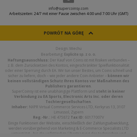
info@supercoinsy.com
Arbeitszeiten: 24/7 mit einer Pause zwischen 4:00 und 7:00 Uhr (GMT)
POWRÓT NA GÓRĘ
Design: Miechu
Bearbeitung:
Explicite sp. z o. o.
Haftungsausschluss:
Der Kauf von Coins ist mit Risiken verbunden –
z. B. dem Zurücksetzen des Kontos, eingeschränkter Spielfunktionalität
oder einer Sperrung durch EA. Wir tun unser Bestes, um Coins schnell und
sicher zu liefern, doch – wie jeder andere Coin-Anbieter –
können wir
keinen vollständigen Schutz Ihres Kontos vor Maßnahmen des
Publishers garantieren
.
SuperCoinsy ist eine unabhängige Plattform und
steht in keiner
Verbindung zu EA Sports, Electronic Arts Inc. oder deren
Tochtergesellschaften
.
Inhaber:
NXPR Virtual Commerce Services LTD, Kerkyras 13, 3107
Limassol, Zypern
Reg.-Nr.:
HE 475872
Tax ID:
60177007V
Einige Funktionen der Website, einschließlich der Zahlungsabwicklung,
werden vorübergehend von Marketing & E-Commerce Specialists LTD
unterstützt - bis die vollständige Übertragung der technischen und