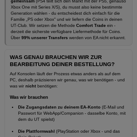
gemeinsam
(PS4 teilt sich den Markt mit der PS5, genauso
Xbox One mit Series X/S), du musst also keine bestimmte
Generation wählen - du entscheidest dich einfach für die
Familie „PS oder Xbox" und wir liefern die Coins in deinen
UT-Club. Wir setzen die Methode
Comfort Trade
ein -
derzeit die sicherste verfügbare Liefermethode für Coins.
Über
99% unserer Transfers
werden von EA nicht erkannt.
WAS GENAU BRAUCHEN WIR ZUR
BEARBEITUNG DEINER BESTELLUNG?
Auf Konsolen läuft der Prozess etwas anders als auf dem
PC, deshalb präzisieren wir genau, was wir benötigen - und
was wir
nicht
benötigen:
Was wir brauchen
Die Zugangsdaten zu deinem EA-Konto
(E-Mail und
Passwort für WebApp/Companion - dasselbe Konto, mit
dem du UT spielst)
Die Plattformwahl
(PlayStation oder Xbox - und das