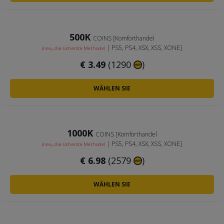
500K
COINS [Komforthandel
| PS5, PS4, XSX, XSS, XONE]
(neu, die sicherste Methode)
€
3.49
(1290
)
WÄHLEN SIE
1000K
COINS [Komforthandel
| PS5, PS4, XSX, XSS, XONE]
(neu, die sicherste Methode)
€
6.98
(2579
)
WÄHLEN SIE