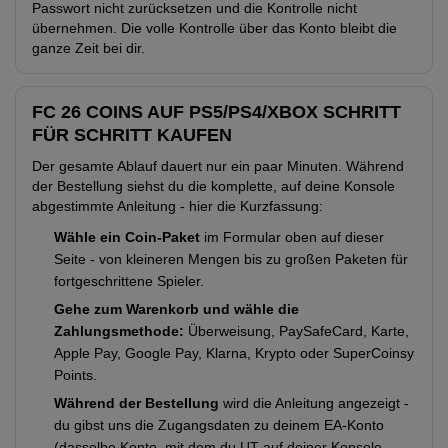
Passwort nicht zurücksetzen und die Kontrolle nicht
übernehmen. Die volle Kontrolle über das Konto bleibt die
ganze Zeit bei dir.
FC 26 COINS AUF PS5/PS4/XBOX SCHRITT
FÜR SCHRITT KAUFEN
Der gesamte Ablauf dauert nur ein paar Minuten. Während
der Bestellung siehst du die komplette, auf deine Konsole
abgestimmte Anleitung - hier die Kurzfassung:
Wähle ein Coin-Paket
im Formular oben auf dieser
Seite - von kleineren Mengen bis zu großen Paketen für
fortgeschrittene Spieler.
Gehe zum Warenkorb und wähle die
Zahlungsmethode:
Überweisung, PaySafeCard, Karte,
Apple Pay, Google Pay, Klarna, Krypto oder SuperCoinsy
Points.
Während der Bestellung
wird die Anleitung angezeigt -
du gibst uns die Zugangsdaten zu deinem EA-Konto
(dasselbe Konto, mit dem du UT auf deiner Konsole