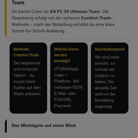
Team
Du kaufst Coins für
EA FC 26 Ultimate Team
. Die
Abwicklung erfolgt mit der sicheren
Comfort-Trade
-
Methode – nach der Bestellung erhältst du eine klare
Schritt-für-Schritt-Anleitung.
Methode:
Welche Daten
Bearbeitungszeit
Comfort Trade
werden
Wir sind stets
benötigt?
Die bequemste
bemüht, so
UT-(WebApp)-
und sicherste
schnell wie
Login +
Option – du
möglich zu
Plattform. Wir
musst keine
liefern. Die
verlangen KEIN
Karten auf dem
aktuelle Zeit
E-Mail- oder
Markt anbieten.
wird vor der
PSN/XBL-
Bestellung
Passwort.
angezeigt.
Das Wichtigste auf einen Blick