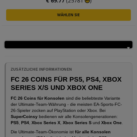
€
69.77
(25781
)
WÄHLEN SIE
ZUSÄTZLICHE INFORMATIONEN
FC 26 COINS FÜR PS5, PS4, XBOX
SERIES X/S UND XBOX ONE
FC 26 Coins für Konsolen
sind die beliebteste Variante
der Ultimate-Team-Währung - die meisten EA-Sports-FC-
26-Spieler zocken auf PlayStation oder Xbox. Bei
SuperCoinsy
bedienen wir alle Konsolengenerationen:
PS5
,
PS4
,
Xbox Series X
,
Xbox Series S
und
Xbox One
.
Die Ultimate-Team-Ökonomie ist
für alle Konsolen