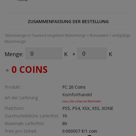
ZUSAMMENFASSUNG DER BESTELLUNG
'Münzmenge in Tausend eingeben! Münzmenge + Bonuswert = endgültige
Münzmenge'
Menge:
K
+
K
0 COINS
=
Produkt:
FC 26 Coins
Komforthandel
Art der Lieferung:
(neu, die sicherste Methode)
Plattform:
PS5, PS4, XSX, XSS, XONE
Durchschnittliche Lieferfrist:
1h
Maximale Lieferfrist:
6h
Preis pro Einheit:
0.000007
€/1 coin