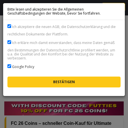
MENU
Bitte lesen und akzeptieren Sie die Allgemeinen
Geschäftsbedingungen der Website, bevor Sie fortfahren.
FC 26 Coins Playstation 5 (PS5)-Playstation 4 (PS4)-xsx-xss-
Ich akzeptiere die neuen AGB, die Datenschutzerklärung und die
xone
rechtlichen Dokumente der Plattform.
Verfügbarkeit:
Verfügbar
Ich erkläre mich damit einverstanden, dass meine Daten gemäß
FC 26 Coins
sind die Währung im Ultimate Team -
den Bestimmungen der Datenschutzrichtlinie profiliert werden, um
u.a. die Qualität und den Komfort bei der Nutzung der Website zu
damit holst du dir Spieler, Packs und alles, was dein
verbessern.
Verein braucht. Wir liefern Coins auf
PC und alle
Google Policy
Konsolen
, verkaufen sie
seit 2014
und unser
Support behält jede Bestellung rund um die Uhr im
Blick.
VERSANDART WÄHLEN
FC 26 Coins – schneller Coin-Kauf für Ultimate