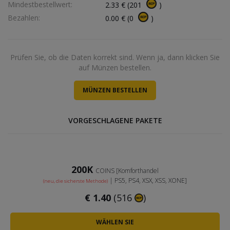
Mindestbestellwert:
2.33
€
(
201
)
Bezahlen:
0.00
€
(
0
)
Prüfen Sie, ob die Daten korrekt sind. Wenn ja, dann klicken Sie
auf Münzen bestellen.
VORGESCHLAGENE PAKETE
200K
COINS [Komforthandel
| PS5, PS4, XSX, XSS, XONE]
(neu, die sicherste Methode)
€
1.40
(516
)
WÄHLEN SIE