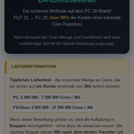
Die sicherste Methode auf dem FC-26-Markt!
FUT 21 → FC 25:
über 99%
der Konten ohne erkannte
Coin-Transfers!
Nach Auswahl der Coin-Menge und Fortfahren wird eine
vollständige Schritt-für-Schritt-Anleitung angezeigt.
LIEFERINFORMATION
Tägliches Lieferlimit
- die maximale Menge an Coins, die
wir sicher auf
ein Konto
innerhalb von
36h
liefern können.
PC: 2 000 000 - 7 500 000 Coins / 36h
PS/Xbox: 2 000 000 - 17 500 000 Coins / 36h
Wenn deine Bestellung größer ist, wird die Aufladung in
Etappen
durchgeführt - ohne dass du etwas tun musst. Die
nächste Etappe startet
36h nach dem letzten Transfer
(gilt