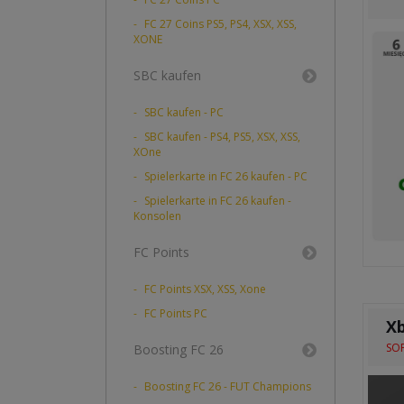
FC 27 Coins PS5, PS4, XSX, XSS,
XONE
SBC kaufen
SBC kaufen - PC
SBC kaufen - PS4, PS5, XSX, XSS,
XOne
Spielerkarte in FC 26 kaufen - PC
Spielerkarte in FC 26 kaufen -
Konsolen
FC Points
FC Points XSX, XSS, Xone
FC Points PC
Xb
SOF
Boosting FC 26
Boosting FC 26 - FUT Champions