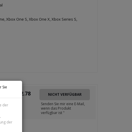
al
e, Xbox One S, Xbox One X, Xbox Series S,
r Sie
€
12.78
NICHT VERFÜGBAR
Senden Sie mir eine E-Mail,
e der
wenn das Produkt
verfügbar ist "
r
zung der
Xbox)