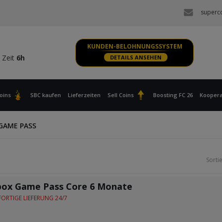
 Zeit
6h
superc
S, XBOX
 Zeit
6h
KUNDEN-BELOHNUNGSSYSTEM
 Zeit
6h
DETAILS ANSEHEN
S, XBOX
 Zeit
6h
oins
SBC kaufen
Lieferzeiten
Sell Coins
Boosting FC 26
Koopera
GAME PASS
Sorti
box Game Pass Core 6 Monate
ORTIGE LIEFERUNG 24/7