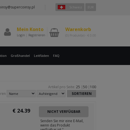
oinsy@supercoinsy.pl
Schweiz
EUR
Mein Konto
Warenkorb
Login
|
Registrieren
(0)
Produkt(e) -
€
0.00
tion
Großhandel
Leitfäden
FAQ
Artikel pro Seite:
25
|
50
|
100
eren
€
24.39
NICHT VERFÜGBAR
Senden Sie mir eine E-Mail,
wenn das Produkt
verfügbar ist "