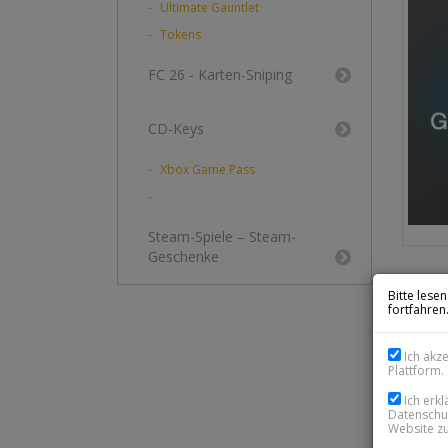
Ultimate Gauntlet
Tokens
FC 26 - Karten-Sniping
CD-Keys
Xbox Game Pass
Steam-Spiele – Steam-
Geschenke
Bitte lese
X
fortfahren
SOF
Ich akz
Plattform.
Ich erk
Datenschut
Website zu