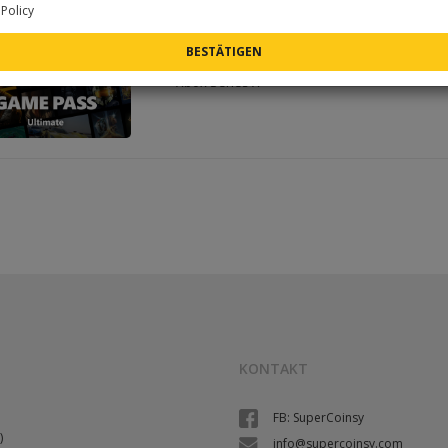
Policy
Subscription type:
Xbox Game Pass Ultim
✓
Region:
global activation, no VPN required
✓
Supported consoles:
Xbox 360, Xbox One, 
✓
Xbox Series X
KONTAKT
FB: SuperCoinsy
)
info@supercoinsy.com