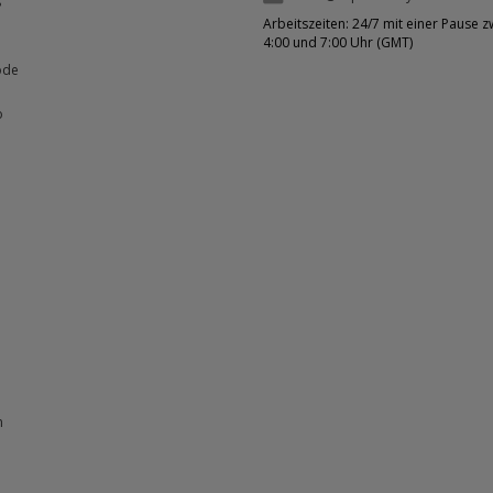
?
Arbeitszeiten: 24/7 mit einer Pause 
4:00 und 7:00 Uhr (GMT)
ode
o
n