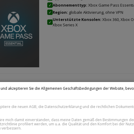
Abonnementtyp:
Xbox Game Pass Essenti
✓
Region:
globale Aktivierung, ohne VPN
✓
Unterstützte Konsolen:
Xbox 360, Xbox On
✓
Xbox Series X
n und akzeptieren Sie die Allgemeinen Geschäftsbedingungen der Website, bevo
box Game Pass Ultimate 1 month EU
.
ORTIGE LIEFERUNG 24/7
eptiere die neuen AGB, die Datenschutzerklärung und die rechtlichen Dokument
läre mich damit einverstanden, dass meine Daten gemäß den Bestimmungen de
zrichtlinie profiliert werden, um u.a. die Qualität und den Komfort bei der Nut
 verbessern.
Type:
activation key for Microsoft account (
✓