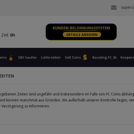
 Zeit
6h
superc
S, XBOX
 Zeit
6h
KUNDEN-BELOHNUNGSSYSTEM
 Zeit
6h
DETAILS ANSEHEN
S, XBOX
 Zeit
6h
oins
SBC kaufen
Lieferzeiten
Sell Coins
Boosting FC 26
Koopera
RZEITEN
egebenen Zeiten sind ungefähr und insbesondere im Falle von FC Coins abhängi
 und können manchmal aus Gründen, die außerhalb unserer Kontrolle liegen, ver
e Verzögerung zu informieren.