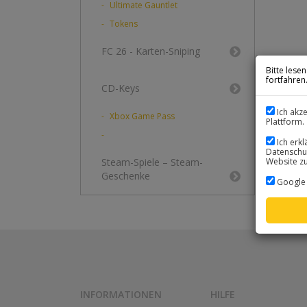
Ultimate Gauntlet
Tokens
FC 26 - Karten-Sniping
Bitte lese
fortfahren
CD-Keys
Ich akz
Xbox Game Pass
Plattform.
Ich erk
Datenschut
Website zu
Steam-Spiele – Steam-
Geschenke
Google 
INFORMATIONEN
HILFE