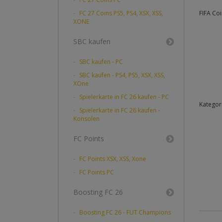
FC 27 Coins PS5, PS4, XSX, XSS,
FIFA Coi
XONE
SBC kaufen
SBC kaufen - PC
SBC kaufen - PS4, PS5, XSX, XSS,
XOne
Spielerkarte in FC 26 kaufen - PC
Kategori
Spielerkarte in FC 26 kaufen -
Konsolen
FC Points
FC Points XSX, XSS, Xone
FC Points PC
Boosting FC 26
Boosting FC 26 - FUT Champions