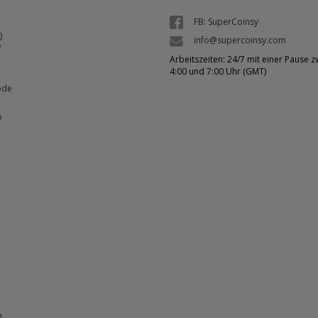
FB: SuperCoinsy
)
info@supercoinsy.com
?
Arbeitszeiten: 24/7 mit einer Pause 
4:00 und 7:00 Uhr (GMT)
ode
o
n