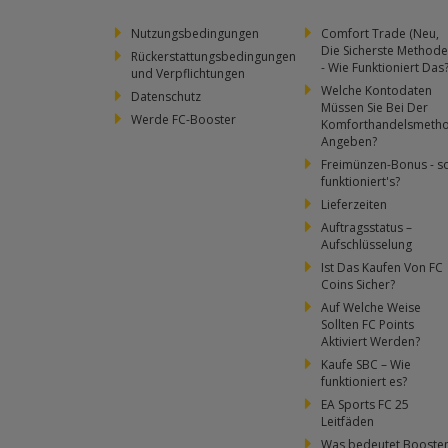
Nutzungsbedingungen
Comfort Trade (Neu,
Die Sicherste Methode
Rückerstattungsbedingungen
- Wie Funktioniert Das
und Verpflichtungen
Welche Kontodaten
Datenschutz
Müssen Sie Bei Der
Werde FC-Booster
Komforthandelsmeth
Angeben?
Freimünzen-Bonus - s
funktioniert's?
Lieferzeiten
Auftragsstatus –
Aufschlüsselung
Ist Das Kaufen Von FC
Coins Sicher?
Auf Welche Weise
Sollten FC Points
Aktiviert Werden?
Kaufe SBC – Wie
funktioniert es?
EA Sports FC 25
Leitfäden
Was bedeutet Booste