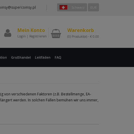
oinsy@supercoinsy.pl
Schweiz
EUR
Mein Konto
Warenkorb
Login
|
Registrieren
(0)
Produkt(e) -
€
0.00
tion
Großhandel
Leitfäden
FAQ
g von verschiedenen Faktoren (z.B. Bestellmenge, EA-
längert werden. In solchen Fällen bemühen wir uns immer,