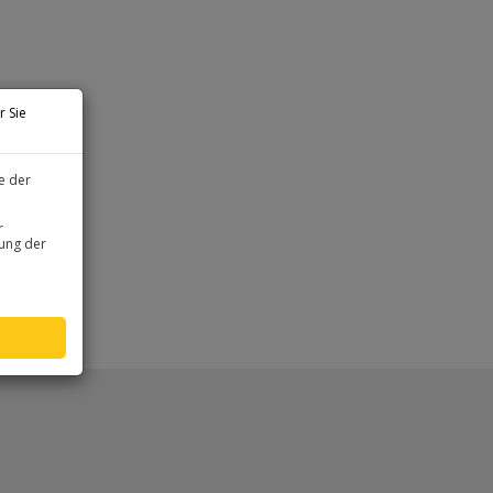
r Sie
e der
r
zung der