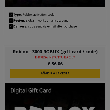
✓
Type:
Roblox activation code
✓
Region:
global – works on any account
✓
Delivery:
code sent via e-mail after purchase
Roblox - 3000 ROBUX (gift card / code)
ENTREGA INSTANTÁNEA 24/7
€
36.06
AÑADIR A LA CESTA