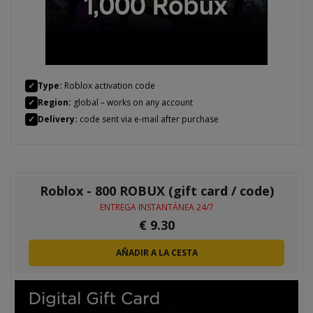
✓
Type:
Roblox activation code
✓
Region:
global – works on any account
✓
Delivery:
code sent via e-mail after purchase
Roblox - 800 ROBUX (gift card / code)
ENTREGA INSTANTÁNEA 24/7
€
9.30
AÑADIR A LA CESTA