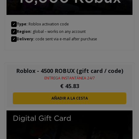
✓
Type:
Roblox activation code
✓
Region:
global – works on any account
✓
Delivery:
code sent via e-mail after purchase
Roblox - 4500 ROBUX (gift card / code)
ENTREGA INSTANTÁNEA 24/7
€
45.83
AÑADIR A LA CESTA