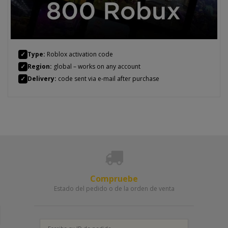
✓
Type:
Roblox activation code
✓
Region:
global – works on any account
✓
Delivery:
code sent via e-mail after purchase
Compruebe
Estado del pedido o de la orden de venta