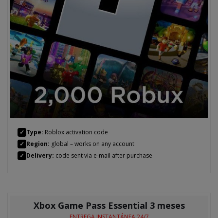
✓
Type:
Roblox activation code
✓
Region:
global – works on any account
✓
Delivery:
code sent via e-mail after purchase
Xbox Game Pass Essential 3 meses
ENTREGA INSTANTÁNEA 24/7