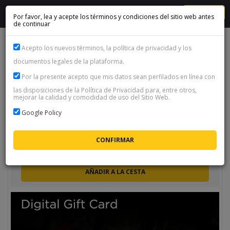
MENU
Por favor, lea y acepte los términos y condiciones del sitio web antes
de continuar
CD-KEYS
Acepto los nuevos términos, la política de privacidad y los
documentos legales de la plataforma.
Artículos por página:
25
|
50
|
100
Por la presente acepto que mis datos sean perfilados en línea con
CD-Keys
las disposiciones de la Política de Privacidad para, entre otros,
mejorar la calidad y comodidad de uso del Sitio Web.
Ordenar
Google Policy
Roblox - 10000 ROBUX (gift card / code)
ENTREGA INSTANTÁNEA 24/7
€
94.46
AÑADIR A LA CESTA