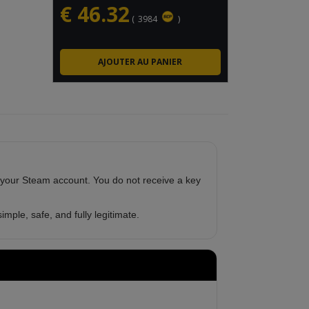
€
46.32
(
3984
)
 your Steam account. You do not receive a key
imple, safe, and fully legitimate.