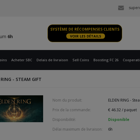
imum
6h
super
 XBOX
imum
6h
SYSTÈME DE RÉCOMPENSES CLIENTS
imum
6h
VOIR LES DÉTAILS
 XBOX
imum
6h
oins
Acheter SBC
Delais de livraison
Sell Coins
Boosting FC 26
Cooperat
 RING - STEAM GIFT
Nom du produit:
ELDEN RING - Stea
Prix de la commande:
€
46.32
/ paquet
Disponibilité:
Disponible
Délai maximum de livraison:
6h