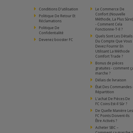
Conditions D'utilisation
Le Commerce De
Confort (Nouvelle
Politique De Retour Et
Méthode, La Plus Sûre)
Réclamations
- Comment Cela
Politique De
Fonctionne-T-Il ?
Confidentialité
Quels Sont Les Détails
Devenez booster FC
Du Compte Que Vous
Devez Fournir En
Utilisant La Méthode
Comfort Trade ?
Bonus de pièces
gratuites - comment ç
marche ?
Délais de livraison
État Des Commandes 
Répartition
L'achat De Pièces De
FC Coins Est-Il Sûr ?
De Quelle Manière Les
FC Points Doivent-Ils
Être Activés ?
Acheter SBC –
Comment ça marche ?