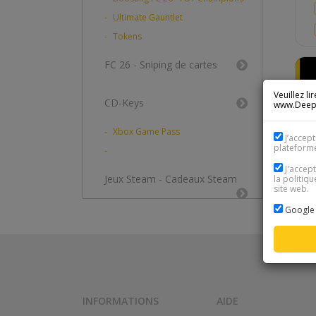
Ultimate Gauntlet
Tokens
FC 26 - Sniping de cartes
Veuillez l
CD-Keys
www.DeepL.
Xbox Game Pass
J’accept
plateform
J'accep
Jeux Steam - Cadeaux Steam
la politiqu
site web.
Google 
INFORMATIONS
AIDE