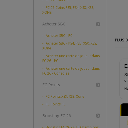
FC 27 Coins PS5, PS4, XSX, XSS,
XONE
Acheter SBC
Acheter SBC - PC
PLUS D
Acheter SBC - PS4, PS5, XSX, XSS,
XOne
Acheter une carte de joueur dans
FC 26 - PC
E
Acheter une carte de joueur dans
FC 26 - Consoles
St
or
FC Points
No
FC Points XSX, XSS, Xone
FC Points PC
Boosting FC 26
Boosting FC 26 - FUT Champions