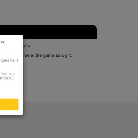
vec
her instructions.
 on Steam and send the game as a gift.
iques de la
itions de
sation du