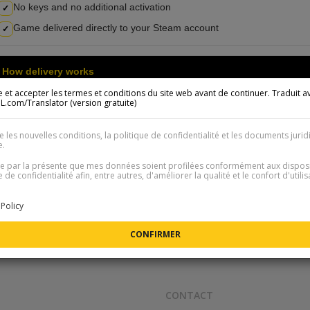
No keys and no additional activation
✓
Game delivered directly to your Steam account
✓
How delivery works
ire et accepter les termes et conditions du site web avant de continuer. Traduit a
com/Translator (version gratuite)
Once your payment is confirmed, we will send you an email with furt
1
You will receive a unique link that allows us to add you as a friend
2
e les nouvelles conditions, la politique de confidentialité et les documents jurid
e.
Detailed instructions
te par la présente que mes données soient profilées conformément aux dispos
e de confidentialité afin, entre autres, d'améliorer la qualité et le confort d'utili
Policy
CONTACT