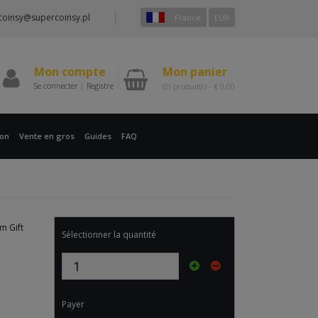
coinsy@supercoinsy.pl
France
EUR
Mon compte
Mon panier
Se connecter
|
Registre
(0)
produit(s) -
€
0.00
ion
Vente en gros
Guides
FAQ
m Gift
Sélectionner la quantité
Payer