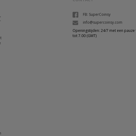
FB: SuperCoinsy
,
-
info@supercoinsy.com
Openingstijden: 24/7 met een pauze 
tot 7.00 (GMT)
t
e
n