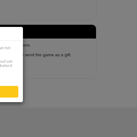
her instructions.
an het
 on Steam and send the game as a gift.
houd van
rbeterd