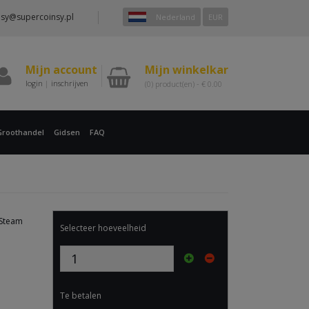
nsy@supercoinsy.pl
Nederland
EUR
Mijn account
Mijn winkelkar
login
|
inschrijven
(0)
product(en) -
€
0.00
Groothandel
Gidsen
FAQ
 Steam
Selecteer hoeveelheid
Te betalen