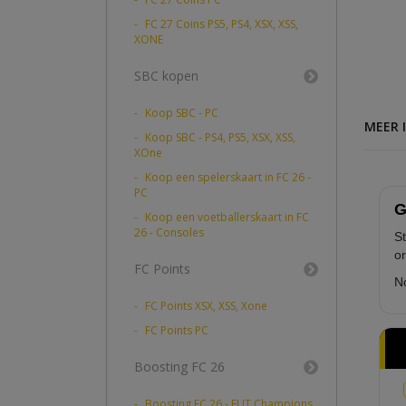
FC 27 Coins PS5, PS4, XSX, XSS,
XONE
SBC kopen
Koop SBC - PC
MEER 
Koop SBC - PS4, PS5, XSX, XSS,
XOne
Koop een spelerskaart in FC 26 -
PC
G
Koop een voetballerskaart in FC
26 - Consoles
St
or
FC Points
No
FC Points XSX, XSS, Xone
FC Points PC
Boosting FC 26
Boosting FC 26 - FUT Champions