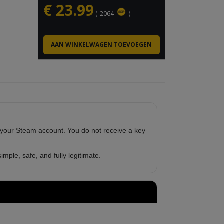
€
23.99
(
2064
)
 your Steam account. You do not receive a key
imple, safe, and fully legitimate.