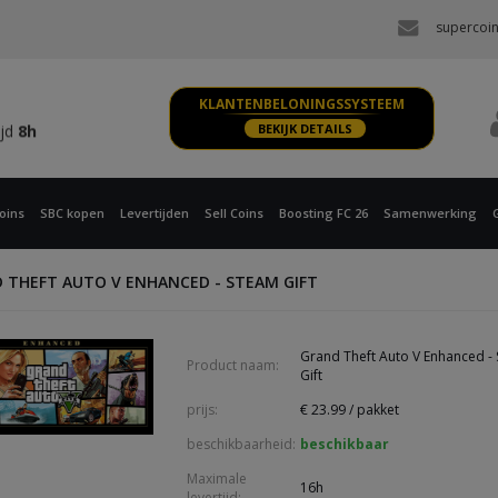
ijd
8h
supercoi
 XBOX
ijd
8h
KLANTENBELONINGSSYSTEEM
ijd
8h
BEKIJK DETAILS
 XBOX
ijd
8h
oins
SBC kopen
Levertijden
Sell Coins
Boosting FC 26
Samenwerking
 THEFT AUTO V ENHANCED - STEAM GIFT
Grand Theft Auto V Enhanced -
Product naam:
Gift
prijs:
€
23.99
/ pakket
beschikbaarheid:
beschikbaar
Maximale
16h
levertijd: