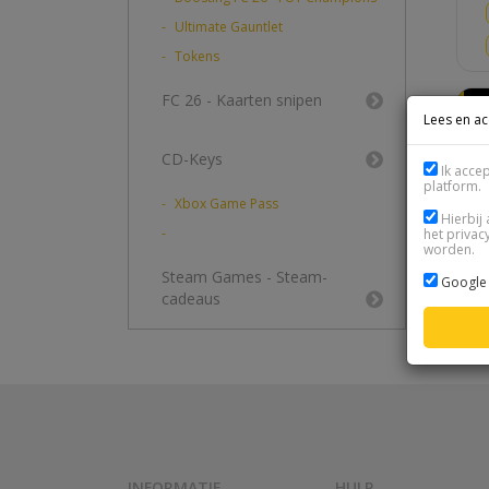
Ultimate Gauntlet
Tokens
FC 26 - Kaarten snipen
Lees en a
CD-Keys
Ik acce
platform.
Xbox Game Pass
Hierbij 
het privac
worden.
Steam Games - Steam-
Google 
cadeaus
INFORMATIE
HULP