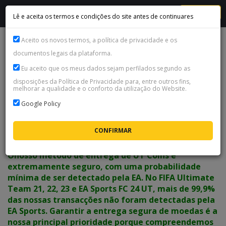
MENU
Lê e aceita os termos e condições do site antes de continuares
Aceito os novos termos, a política de privacidade e os
FC 24 Coins Playstation 5 (PS5)-Playstation 4 (PS4)-xsx-xss-
documentos legais da plataforma.
xone
Eu aceito que os meus dados sejam perfilados segundo as
Disponibilidade:
Indisponível
disposições da Política de Privacidade para, entre outros fins,
melhorar a qualidade e o conforto da utilização do Website.
ESCOLHE O MÉTODO DE ENTREGA
Google Policy
O
nosso método de entrega de UT Coins é
extremamente seguro, com uma probabilidade
mínima de ser detectado pela EA. No FIFA Ultimate
Team 21, 22, 23 e EA Sports FC 24 UT, mais de 99,9%
das nossas transacções não foram detectadas pela
EA Sports. Garantir a entrega segura de moedas é a
nossa principal prioridade porque compreendemos