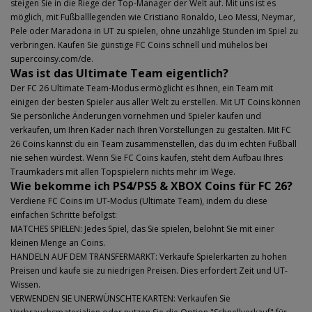
steigen Sie in die Riege der Top-Manager der Welt auf. Mit uns ist es
möglich, mit Fußballlegenden wie Cristiano Ronaldo, Leo Messi, Neymar,
Pele oder Maradona in UT zu spielen, ohne unzählige Stunden im Spiel zu
verbringen. Kaufen Sie günstige FC Coins schnell und mühelos bei
supercoinsy.com/de.
Was ist das Ultimate Team eigentlich?
Der FC 26 Ultimate Team-Modus ermöglicht es Ihnen, ein Team mit
einigen der besten Spieler aus aller Welt zu erstellen. Mit UT Coins können
Sie persönliche Änderungen vornehmen und Spieler kaufen und
verkaufen, um Ihren Kader nach Ihren Vorstellungen zu gestalten. Mit FC
26 Coins kannst du ein Team zusammenstellen, das du im echten Fußball
nie sehen würdest. Wenn Sie FC Coins kaufen, steht dem Aufbau Ihres
Traumkaders mit allen Topspielern nichts mehr im Wege.
Wie bekomme ich PS4/PS5 & XBOX Coins für FC 26?
Verdiene FC Coins im UT-Modus (Ultimate Team), indem du diese
einfachen Schritte befolgst:
MATCHES SPIELEN: Jedes Spiel, das Sie spielen, belohnt Sie mit einer
kleinen Menge an Coins.
HANDELN AUF DEM TRANSFERMARKT: Verkaufe Spielerkarten zu hohen
Preisen und kaufe sie zu niedrigen Preisen. Dies erfordert Zeit und UT-
Wissen.
VERWENDEN SIE UNERWÜNSCHTE KARTEN: Verkaufen Sie