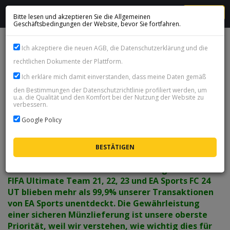
MENU
Bitte lesen und akzeptieren Sie die Allgemeinen
Geschäftsbedingungen der Website, bevor Sie fortfahren.
FC 24 Coins Playstation 5 (PS5)-Playstation 4 (PS4)-xsx-xss-
Ich akzeptiere die neuen AGB, die Datenschutzerklärung und die
xone
rechtlichen Dokumente der Plattform.
Verfügbarkeit:
Nicht verfügbar
Ich erkläre mich damit einverstanden, dass meine Daten gemäß
den Bestimmungen der Datenschutzrichtlinie profiliert werden, um
u.a. die Qualität und den Komfort bei der Nutzung der Website zu
VERSANDART WÄHLEN
verbessern.
Google Policy
Unsere UT Coins Liefermethode ist extrem sicher,
mit minimaler Chance auf Entdeckung durch EA. In
FIFA Ultimate Team 21, 22, 23 und EA Sports FC 24
UT blieben mehr als 99,9% unserer Transaktionen
von EA Sports unentdeckt. Die Gewährleistung
einer sicheren Münzlieferung ist unsere oberste
Priorität, weil wir verstehen, wie wichtig dies für