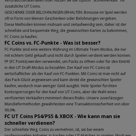
Verbrauchsmaterialien oder nutzen Sie die Option "Schnellverkauf" für
zusätzliche UT Coins.
GESCHENKE ODER BELOHNUNGEN ERHALTEN: Bonusse im Spiel werden
oft in Form von kleinen Geschenken oder Belohnungen vergeben.
Diese Methoden können mühsam und zeitaufwendig sein, daher ist der
schnellste und bequemste Weg, die gewünschten Karten zu bekommen,
FC Coins zu kaufen.
FC Coins vs. FC-Punkte - Was ist besser?
FC-Punkte sind eine weitere Währung im Ultimate Team-Modus, die nur
mit echtem Geld gekauft und nicht durch Spielen verdient werden können.
FP (FC Points) werden verwendet, um Packs zu öffnen oder für den Eintritt
in den UT Draft-Modus zu bezahlen. Der Kauf von FC Coins ist
wirtschaftlicher als der Kauf von FC-Punkten. Mit Coins ist man nicht auf
das Pack-Glück angewiesen und kann direkt die gewünschten Spieler
kaufen, wodurch man weniger Geld ausgibt. Viele Spieler fürchten
Kontosperrungen für den Kauf von UT Coins, aber die Wahl eines
verifizierten Verkäufers minimiert dieses Risiko. Unsere zuverlässigen
Münzliefermethoden gewährleisten eine Transaktionssicherheit von über
99,9%.
FC UT Coins PS4/PS5 & XBOX - Wie kann man sie
schneller verdienen?
Der schnellste Weg, Coins zu vermehren, ist, sie bei einem
professionellen Anbieter zu kaufen oder UT-Matches zu spielen. Modi wie