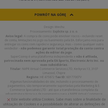
POWRÓT NA GÓRĘ
Design: Miechu
Processamento:
Explicite sp. z o. o.
Aviso legal:
A compra de coins pode envolver riscos – incluindo reset
de conta, limitações no jogo ou banimento pela EA. Esforçamo-nos para
entregar os coins com rapidez e segurança, mas – como qualquer outro
vendedor –
não podemos garantir total proteção da conta contra
ações do editor do jogo
.
SuperCoinsy é uma plataforma independente e
não é afiliada,
patrocinada nem aprovada pela EA Sports, Electronic Arts Inc. ou
suas subsidiárias
.
Titular:
NXPR Virtual Commerce Services LTD, Kerkyras 13, 3107
Limassol, Chipre
Registo:
HE 475872
Tax ID:
60177007V
Algumas funcionalidades do site, incluindo o processamento de
pagamentos, são temporariamente suportadas pela Marketing & E-
Commerce Specialists LTD - até que a transferência completa da
infraestrutura técnica e de pagamentos para a NXPR Virtual Commerce
Services LTD seja concluída.
Este website utiliza Cookies. Sabe mais sobre a finalidade da
utilização de Cookies e a possibilidade de alterar as definições de