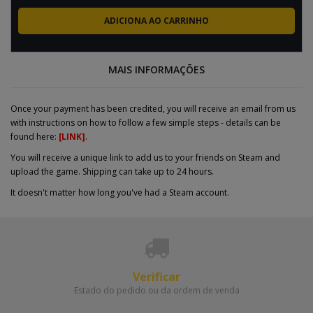
MAIS INFORMAÇÕES
Once your payment has been credited, you will receive an email from us
with instructions on how to follow a few simple steps - details can be
found here:
[LINK]
.
You will receive a unique link to add us to your friends on Steam and
upload the game. Shipping can take up to 24 hours.
It doesn't matter how long you've had a Steam account.
Verificar
Estado do pedido ou da ordem de venda