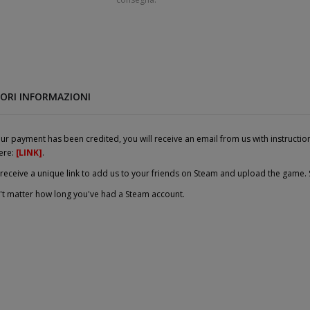
ORI INFORMAZIONI
r payment has been credited, you will receive an email from us with instruction
ere:
[LINK]
.
 receive a unique link to add us to your friends on Steam and upload the game. 
n't matter how long you've had a Steam account.