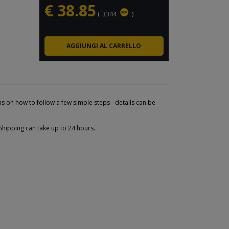
€
38.85
(
3344
)
s on how to follow a few simple steps - details can be
Shipping can take up to 24 hours.