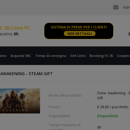
assimo
6h
sup
C 26 Coins PS, XBOX
assimo
6h
C 26 Coins PC
SISTEMA DI PREMI PER I CLIENTI
assimo
6h
VEDI DETTAGLI
C 26 Coins PS, XBOX
assimo
6h
oins
Acquista SBC
Tempi di consegna
Sell Coins
Boosting FC 26
Coopera
 AWAKENING - STEAM GIFT
Dune: Awakening - 
Nome del prodotto:
Gift
Prezzo:
€
38.85
/ pacchetto
Disponibilità:
Disponibile
Tempo massimo di
6h
consegna: