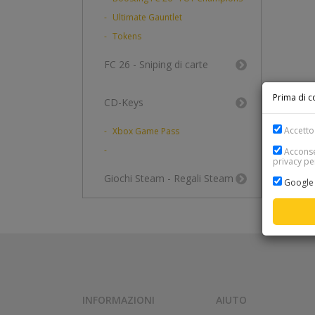
Ultimate Gauntlet
Tokens
FC 26 - Sniping di carte
Prima di co
CD-Keys
Accetto 
Xbox Game Pass
Acconsen
privacy per
Giochi Steam - Regali Steam
Google 
INFORMAZIONI
AIUTO