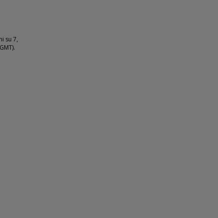
i su 7,
(GMT).