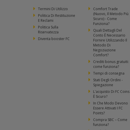
Termini Di Utilizzo
Comfort Trade
(Nuovo, Il Metodo Più
Politica Di Restituzione
Sicuro) - Come
E Reclami
Funziona?
Politica Sulla
Quali Dettagli Del
Riservatezza
Conto È Necessario
Diventa booster FC
Fornire Utilizzando Il
Metodo Di
Negoziazione
Comfort?
Crediti bonus gratuiti:
come funziona?
Tempi di consegna
Stati Degli Ordini -
Spiegazione
L'acquisto Di FC Coins
È Sicuro?
In Che Modo Devono
Essere Attivati I FC
Points?
Compra SBC – Come
funziona?