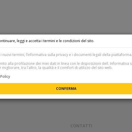
ntinuare, leggi e accetta i termini e le condizioni del sito.
i nuovi termini, l’informativa sulla privacy e i documenti legali della piattaforma
to alla profilazione dei miei dati in linea con le disposizioni dell. Informativa s
 migliorare, tra l'altro, la qualità e il comfort di utilizzo del sito web.
Policy
CONTATTI