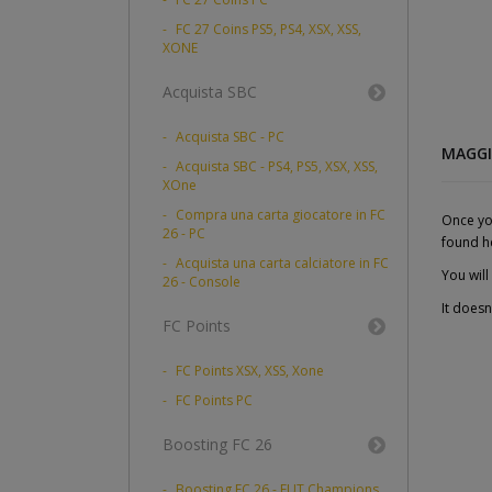
FC 27 Coins PS5, PS4, XSX, XSS,
XONE
Acquista SBC
Acquista SBC - PC
MAGGI
Acquista SBC - PS4, PS5, XSX, XSS,
XOne
Compra una carta giocatore in FC
Once you
26 - PC
found h
Acquista una carta calciatore in FC
You will
26 - Console
It does
FC Points
FC Points XSX, XSS, Xone
FC Points PC
Boosting FC 26
Boosting FC 26 - FUT Champions