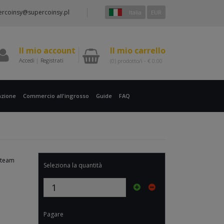
ercoinsy@supercoinsy.pl
Italia
EUR
Il mio account
Il mio carrello
Accedi
|
Registrati
(0)
prodotto/i -
€
0.00
zione
Commercio all'ingrosso
Guide
FAQ
Steam
Seleziona la quantità
Pagare