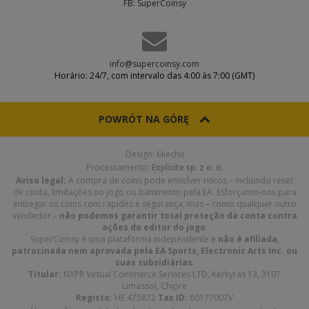
FB: SuperCoinsy
info@supercoinsy.com
Horário: 24/7, com intervalo das 4:00 às 7:00 (GMT)
POWRÓT NA GÓRĘ
Design: Miechu
Processamento:
Explicite sp. z o. o.
Aviso legal:
A compra de coins pode envolver riscos – incluindo reset
de conta, limitações no jogo ou banimento pela EA. Esforçamo-nos para
entregar os coins com rapidez e segurança, mas – como qualquer outro
vendedor –
não podemos garantir total proteção da conta contra
ações do editor do jogo
.
SuperCoinsy é uma plataforma independente e
não é afiliada,
patrocinada nem aprovada pela EA Sports, Electronic Arts Inc. ou
suas subsidiárias
.
Titular:
NXPR Virtual Commerce Services LTD, Kerkyras 13, 3107
Limassol, Chipre
Registo:
HE 475872
Tax ID:
60177007V