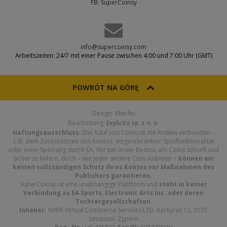
FB: SuperCoinsy
info@supercoinsy.com
Arbeitszeiten: 24/7 mit einer Pause zwischen 4:00 und 7:00 Uhr (GMT)
POWRÓT NA GÓRĘ
Design: Miechu
Bearbeitung:
Explicite sp. z o. o.
Haftungsausschluss:
Der Kauf von Coins ist mit Risiken verbunden –
z. B. dem Zurücksetzen des Kontos, eingeschränkter Spielfunktionalität
oder einer Sperrung durch EA. Wir tun unser Bestes, um Coins schnell und
sicher zu liefern, doch – wie jeder andere Coin-Anbieter –
können wir
keinen vollständigen Schutz Ihres Kontos vor Maßnahmen des
Publishers garantieren
.
SuperCoinsy ist eine unabhängige Plattform und
steht in keiner
Verbindung zu EA Sports, Electronic Arts Inc. oder deren
Tochtergesellschaften
.
Inhaber:
NXPR Virtual Commerce Services LTD, Kerkyras 13, 3107
Limassol, Zypern