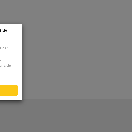
r Sie
e der
r
zung der