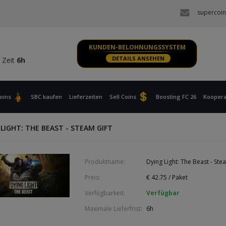
 Zeit
6h
supercoin
S, XBOX
 Zeit
6h
KUNDEN-BELOHNUNGSSYSTEM
 Zeit
6h
DETAILS ANSEHEN
S, XBOX
 Zeit
6h
oins
SBC kaufen
Lieferzeiten
Sell Coins
Boosting FC 26
Koopera
 LIGHT: THE BEAST - STEAM GIFT
Produktname:
Dying Light: The Beast - Ste
Preis:
€
42.75
/ Paket
Verfügbarkeit:
Verfügbar
Maximale Lieferfrist:
6h