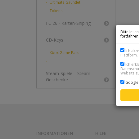
Ultimate Gauntlet
Tokens
FC 26 - Karten-Sniping
Bitte lese
fortfahren
CD-Keys
Ich akz
Xbox Game Pass
Plattform.
Ich erk
Datenschut
Website zu
Steam-Spiele – Steam-
Geschenke
Google 
INFORMATIONEN
HILFE