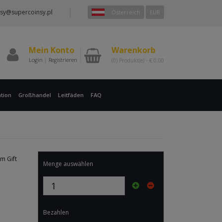
sy@supercoinsy.pl
Österreich
EUR
Mein Konto
Warenkorb
Login
|
Registrieren
(0)
Produkt(e) -
€
0.00
tion
Großhandel
Leitfäden
FAQ
am Gift
Menge auswählen
Bezahlen