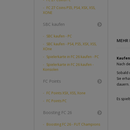
FC 27 Coins PS5, PS4, XSX, XSS,
XONE
SBC kaufen
SBC kaufen - PC
MEHR 
SBC kaufen - PS4, PS5, XSX, XSS,
XOne
Spielerkarte in FC 26 kaufen - PC
Kaufen 
Nach der
Spielerkarte in FC 26 kaufen -
Konsolen
Sobald 
Sie erha
FC Points
dauern.
FC Points XSX, XSS, Xone
Es spiel
FC Points PC
Boosting FC 26
Boosting FC 26 - FUT Champions