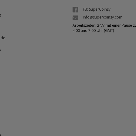
FB: SuperCoinsy
)
info@supercoinsy.com
?
Arbeitszeiten: 24/7 mit einer Pause 
4:00 und 7:00 Uhr (GMT)
ode
o
n