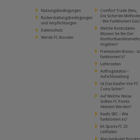
Nutzungsbedingungen
Comfort Trade (Neu,
Die Sicherste Methode
Rückerstattungsbedingungen
- Wie Funktioniert Das
und Verpflichtungen
Welche Kontodaten
Datenschutz
Müssen Sie Bei Der
Werde FC-Booster
Komforthandelsmeth
Angeben?
Freimünzen-Bonus - s
funktioniert's?
Lieferzeiten
Auftragsstatus –
Aufschlüsselung
Ist Das Kaufen Von FC
Coins Sicher?
Auf Welche Weise
Sollten FC Points
Aktiviert Werden?
Kaufe SBC – Wie
funktioniert es?
EA Sports FC 25
Leitfäden
Was bedeutet Booste