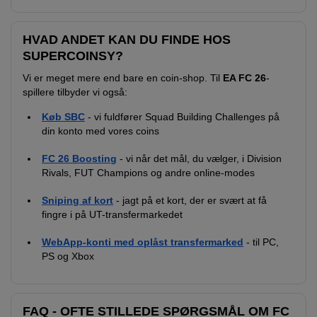
HVAD ANDET KAN DU FINDE HOS
SUPERCOINSY?
Vi er meget mere end bare en coin-shop. Til
EA FC 26
-
spillere tilbyder vi også:
Køb SBC
- vi fuldfører Squad Building Challenges på
din konto med vores coins
FC 26 Boosting
- vi når det mål, du vælger, i Division
Rivals, FUT Champions og andre online-modes
Sniping af kort
- jagt på et kort, der er svært at få
fingre i på UT-transfermarkedet
WebApp-konti med oplåst transfermarked
- til PC,
PS og Xbox
FAQ - OFTE STILLEDE SPØRGSMÅL OM FC