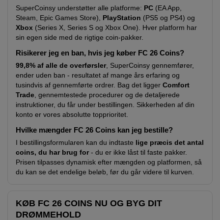
SuperCoinsy understøtter alle platforme:
PC
(EA App,
Steam, Epic Games Store),
PlayStation
(PS5 og PS4) og
Xbox
(Series X, Series S og Xbox One). Hver platform har
sin egen side med de rigtige coin-pakker.
Risikerer jeg en ban, hvis jeg køber FC 26 Coins?
99,8% af alle de overførsler
, SuperCoinsy gennemfører,
ender uden ban - resultatet af mange års erfaring og
tusindvis af gennemførte ordrer. Bag det ligger
Comfort
Trade
, gennemtestede procedurer og de detaljerede
instruktioner, du får under bestillingen. Sikkerheden af din
konto er vores absolutte topprioritet.
Hvilke mængder FC 26 Coins kan jeg bestille?
I bestillingsformularen kan du indtaste
lige præcis det antal
coins, du har brug for
- du er ikke låst til faste pakker.
Prisen tilpasses dynamisk efter mængden og platformen, så
du kan se det endelige beløb, før du går videre til kurven.
KØB FC 26 COINS NU OG BYG DIT
DRØMMEHOLD