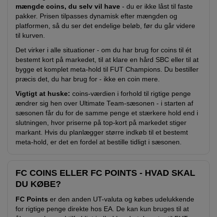
mængde coins, du selv vil have
- du er ikke låst til faste
pakker. Prisen tilpasses dynamisk efter mængden og
platformen, så du ser det endelige beløb, før du går videre
til kurven.
Det virker i alle situationer - om du har brug for coins til ét
bestemt kort på markedet, til at klare en hård SBC eller til at
bygge et komplet meta-hold til FUT Champions. Du bestiller
præcis det, du har brug for - ikke en coin mere.
Vigtigt at huske:
coins-værdien i forhold til rigtige penge
ændrer sig hen over Ultimate Team-sæsonen - i starten af
sæsonen får du for de samme penge et stærkere hold end i
slutningen, hvor priserne på top-kort på markedet stiger
markant. Hvis du planlægger større indkøb til et bestemt
meta-hold, er det en fordel at bestille tidligt i sæsonen.
FC COINS ELLER FC POINTS - HVAD SKAL
DU KØBE?
FC Points
er den anden UT-valuta og købes udelukkende
for rigtige penge direkte hos EA. De kan kun bruges til at