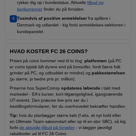
rykker dig op i kundestatus. Aktuelle
tilbud og
konkurrencer
finder du på forsiden.
Tusindvis af positive anmeldelser
fra spillere i
5
Danmark og udlandet - kig forbi anmeldelses-sektionen i
kundepanelet.
HVAD KOSTER FC 26 COINS?
Prisen på coins kommer ned til to ting:
platformen
(på PC
er coins typisk lidt dyrere end på konsoller, fordi færre folk
grinder på PC, og udbuddet er mindre) og
pakkestørrelsen
(jo større, jo bedre pris pr. million).
Priserne hos SuperCoinsy
opdateres løbende
i takt med
markedet - EA's kurser, kort-tilgængelighed, igangværende
UT-events. Den præcise live-pris ser du i
bestillingsformularen, før du overhovedet bekræfter handlen.
Tip:
hvis du planlægger større køb (f.eks. et nyt hold efter
en Ultimate Team-sæsonstart eller op til en stor SBC), så kig
forbi
de aktuelle tilbud på forsiden
- vi lægger jævnligt
rabatkoder ud til FC 26 Coins.