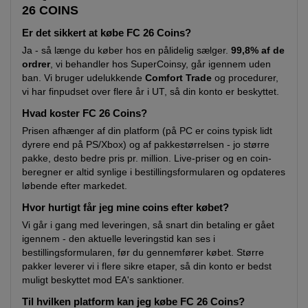
26 COINS
Er det sikkert at købe FC 26 Coins?
Ja - så længe du køber hos en pålidelig sælger.
99,8% af de
ordrer
, vi behandler hos SuperCoinsy, går igennem uden
ban. Vi bruger udelukkende
Comfort Trade
og procedurer,
vi har finpudset over flere år i UT, så din konto er beskyttet.
Hvad koster FC 26 Coins?
Prisen afhænger af din platform (på PC er coins typisk lidt
dyrere end på PS/Xbox) og af pakkestørrelsen - jo større
pakke, desto bedre pris pr. million. Live-priser og en coin-
beregner er altid synlige i bestillingsformularen og opdateres
løbende efter markedet.
Hvor hurtigt får jeg mine coins efter købet?
Vi går i gang med leveringen, så snart din betaling er gået
igennem - den aktuelle leveringstid kan ses i
bestillingsformularen, før du gennemfører købet. Større
pakker leverer vi i flere sikre etaper, så din konto er bedst
muligt beskyttet mod EA's sanktioner.
Til hvilken platform kan jeg købe FC 26 Coins?