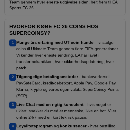
Team gennem hver eneste udgivelse siden, helt frem til EA
Sports FC 26.
HVORFOR KØBE FC 26 COINS HOS
SUPERCOINSY?
Mange års erfaring med UT-coin-handel
- vi sælger
1
coins til Ultimate Team gennem flere FIFA-generationer.
Vi kender hver eneste ændring, EA har lavet i
transfermekanikken, hver sikkerhedsopdatering, hver
patch.
Tilgængelige betalingsmetoder
- bankoverførsel,
2
PaySafeCard, kredit/debetkort, Apple Pay, Google Pay,
Klarna, krypto og vores egen valuta SuperCoinsy Points
(SCP).
Live Chat med en rigtig konsulent
- hvis noget er
3
uklart, snakker du med et menneske, ikke en bot. Vi er
online 24/7 med en kort teknisk pause.
Loyalitetsprogram og konkurrencer
- hver bestilling
4