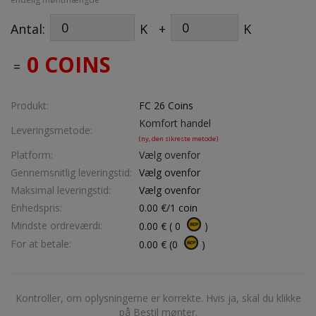
Antal:
K
+
K
0 COINS
=
Produkt:
FC 26 Coins
Komfort handel
Leveringsmetode:
(ny, den sikreste metode)
Platform:
Vælg ovenfor
Gennemsnitlig leveringstid:
Vælg ovenfor
Maksimal leveringstid:
Vælg ovenfor
Enhedspris:
0.00
€/1 coin
Mindste ordreværdi:
0.00
€
(
0
)
For at betale:
0.00
€
(
0
)
Kontroller, om oplysningerne er korrekte. Hvis ja, skal du klikke
på Bestil mønter.