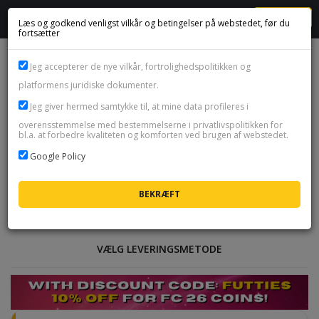
MENU
Læs og godkend venligst vilkår og betingelser på webstedet, før du
fortsætter
Jeg accepterer de nye vilkår, fortrolighedspolitikken og
Mindste ordreværdi er 2.33 €
platformens juridiske dokumenter.
Jeg giver hermed samtykke til, at mine data profileres i
FC 26 Coins
overensstemmelse med bestemmelserne i privatlivspolitikken for
bl.a. at forbedre kvaliteten og komforten ved brugen af webstedet.
Tilgængelighed:
Tilgængelig
Google Policy
FC 26 Coins
er valutaen i Ultimate Team - for dem
henter du spillere, packs og alt det, din klub har
brug for. Vi leverer coins til
pc og alle konsoller
, har
solgt dem
siden 2014
, og vores support holder øje
med hver eneste ordre døgnet rundt.
VÆLG LEVERINGSMETODE