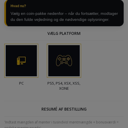
Hvad nu?
Vælg en coin-pakke nedenfor – når du fortsætter, modtager
du den fulde vejledning og de nødvendige oplysninger.
VÆLG PLATFORM
PC
PS5, PS4, XSX, XSS,
XONE
RESUMÉ AF BESTILLING
'Indtast mængden af mønter i tusindvis! møntmængde + bonusværdi =
endelig møntmængde'