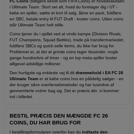
FC Coins
(tidligere kendt som FIFA Coins) er hovedvalutaen
i Ultimate Team. Stort set alt, hvad du foretager dig i UT -
købe en spiller, sætte et kort til salg, åbne en pack, fuldføre
en SBC, betale entry til FUT Draft - koster coins. Uden coins
står Ultimate Team helt stille.
Coins tjener du i spillet ved at vinde kampe (Division Rivals,
FUT Champions, Squad Battles), trade på transfermarkedet,
fuldføre SBCs og quick-selle items, du ikke har brug for.
Problemet er, at det at grinde coins tager titusinder, nogle
gange hundredvis af timer - og en top meta-spiller koster
alligevel adskillige millioner.
Den hurtigste og enkleste vej til dit
drømmehold i EA FC 26
Ultimate Team
er at købe coins hos en pålidelig sælger - en
der bruger sikre overførselsmetoder og har tusindvis af
gennemførte ordrer bag sig. Det er præcis dér, vi kommer
ind i billedet.
BESTIL PRÆCIS DEN MÆNGDE FC 26
COINS, DU HAR BRUG FOR
I bestillingsformularen ovenfor kan du
indtaste den