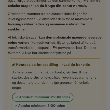
også tidligere bestillinger på den samme konto).
Mellem de
enkelte etaper kan du bruge din konto normalt.
Grænserne stammer fra de aktuelle indstillinger for
leveringsmetoden - vi anvender dem for at
maksimere
leveringssikkerheden
og
minimere risikoen for
sanktioner
.
Af tekniske årsager
kan den maksimale mængde leverede
coins variere
(kontosikkerhed, tilgængelighed af kort på
transfermarkedet, tidspunkt, EA-serverstabilitet). Dette er
faktorer, vi ikke har direkte indflydelse på.
💰 Kontosaldo før bestilling - hvad du bør vide
Jo flere coins du har på din konto, når bestillingen
starter, desto større fleksibilitet i leveringsparametrene
og desto højere er den mulige grænse i én enkelt
etape.
✅ Anbefalet minimum: 20 000 coins
⚡ Absolut minimum: 6 000 coins