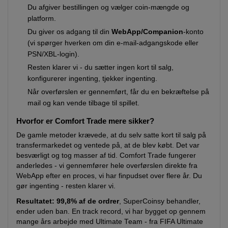
Du afgiver bestillingen og vælger coin-mængde og
platform.
Du giver os adgang til din
WebApp/Companion
-konto
(vi spørger hverken om din e-mail-adgangskode eller
PSN/XBL-login).
Resten klarer vi - du sætter ingen kort til salg,
konfigurerer ingenting, tjekker ingenting.
Når overførslen er gennemført, får du en bekræftelse på
mail og kan vende tilbage til spillet.
Hvorfor er Comfort Trade mere sikker?
De gamle metoder krævede, at du selv satte kort til salg på
transfermarkedet og ventede på, at de blev købt. Det var
besværligt og tog masser af tid. Comfort Trade fungerer
anderledes - vi gennemfører hele overførslen direkte fra
WebApp efter en proces, vi har finpudset over flere år. Du
gør ingenting - resten klarer vi.
Resultatet:
99,8% af de ordrer
, SuperCoinsy behandler,
ender uden ban. En track record, vi har bygget op gennem
mange års arbejde med Ultimate Team - fra FIFA Ultimate