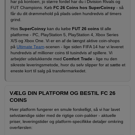
har på kontoen, jo større fordel har du i Division Rivals og
FUT Champions. Køb
FC 26 Coins hos SuperCoinsy
- så
får du dit drømmehold på plads uden hundredvis af timers
grind.
Hos
SuperCoinsy
kan du købe
FUT 26 coins
til alle
platforme - PC, PlayStation 5, PlayStation 4, Xbox Series
X/S og Xbox One. Vi er en af de længst aktive coin-shops
på
Ultimate Team
-scenen - lige siden FIFA 14 har vi leveret
hundredvis af millioner coins til tusindvis af spillere. Vi
arbejder udelukkende med
Comfort Trade
- lige nu den
sikreste leveringsmetode, hvor du selv slipper for at sætte et
eneste kort til salg på transfermarkedet.
VÆLG DIN PLATFORM OG BESTIL FC 26
COINS
Hver platform fungerer en smule forskelligt, så vi har lavet
selvstændige sider med de rigtige coin-pakker - aktuelle
priser, leveringstider og platform-specifikke detaljer omkring
overførslen: