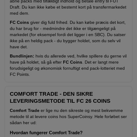
åbne packs med tilfældigt indhold og betale entry til FUT
Draft. Du kan ikke købe et bestemt kort på transfermarkedet
med dem.
FC Coins
giver dig fuld frihed. Du kan købe præcis det kort,
du har brug for - medmindre det ikke er tilgængeligt på
markedet (for eksempel fordi det ligger i en SBC). Du satser
ikke på en heldig pack - du bygger holdet, som du selv vil
have det.
Bundlinjen:
hvis du allerede ved, hvilke spillere du gerne vil
have på holdet, så gå efter
FC Coins
. Det er langt mere
forudsigeligt og økonomisk fornuftigt end pack-lotteriet med
FC Points.
COMFORT TRADE - DEN SIKRE
LEVERINGSMETODE TIL FC 26 COINS
Comfort Trade
er lige nu den sikreste og mest bekvemme
metode til at levere coins hos SuperCoinsy. Hele forløbet ser
sådan her ud:
Hvordan fungerer Comfort Trade?