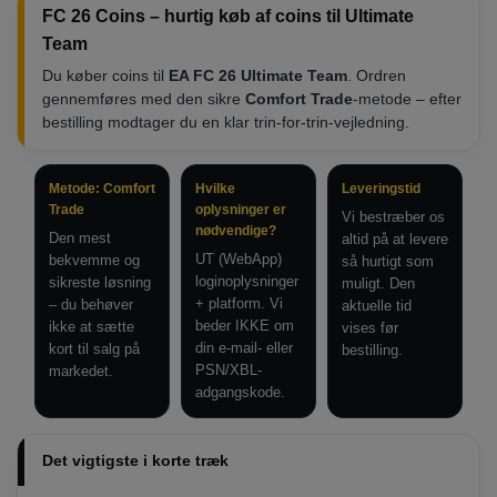
FC 26 Coins – hurtig køb af coins til Ultimate
Team
Du køber coins til
EA FC 26 Ultimate Team
. Ordren
gennemføres med den sikre
Comfort Trade
-metode – efter
bestilling modtager du en klar trin-for-trin-vejledning.
Metode: Comfort
Hvilke
Leveringstid
Trade
oplysninger er
Vi bestræber os
nødvendige?
Den mest
altid på at levere
UT (WebApp)
bekvemme og
så hurtigt som
loginoplysninger
sikreste løsning
muligt. Den
+ platform. Vi
– du behøver
aktuelle tid
beder IKKE om
ikke at sætte
vises før
din e-mail- eller
kort til salg på
bestilling.
PSN/XBL-
markedet.
adgangskode.
Det vigtigste i korte træk