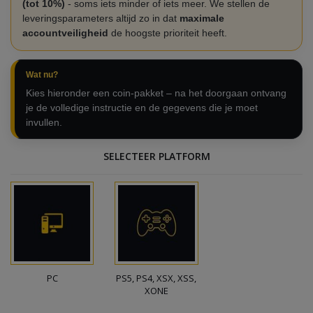
(tot 10%)
- soms iets minder of iets meer. We stellen de
leveringsparameters altijd zo in dat
maximale
accountveiligheid
de hoogste prioriteit heeft.
Wat nu?
Kies hieronder een coin-pakket – na het doorgaan ontvang
je de volledige instructie en de gegevens die je moet
invullen.
SELECTEER PLATFORM
PC
PS5, PS4, XSX, XSS,
XONE