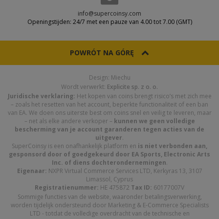
info@supercoinsy.com
Openingstijden: 24/7 met een pauze van 4.00 tot 7.00 (GMT)
POWRÓT NA GÓRĘ
Design: Miechu
Wordt verwerkt:
Explicite sp. z o. o.
Juridische verklaring:
Het kopen van coins brengt risico’s met zich mee
– zoals het resetten van het account, beperkte functionaliteit of een ban
van EA. We doen ons uiterste best om coins snel en veilig te leveren, maar
– net als elke andere verkoper –
kunnen we geen volledige
bescherming van je account garanderen tegen acties van de
uitgever
.
SuperCoinsy is een onafhankelijk platform en
is niet verbonden aan,
gesponsord door of goedgekeurd door EA Sports, Electronic Arts
Inc. of diens dochterondernemingen
.
Eigenaar:
NXPR Virtual Commerce Services LTD, Kerkyras 13, 3107
Limassol, Cyprus
Registratienummer:
HE 475872
Tax ID:
60177007V
Sommige functies van de website, waaronder betalingsverwerking,
worden tijdelijk ondersteund door Marketing & E-Commerce Specialists
LTD - totdat de volledige overdracht van de technische en