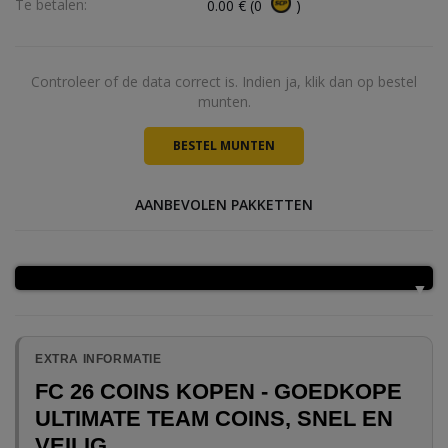
Te betalen:
0.00
€
(
0
)
Controleer of de data correct is. Indien ja, klik dan op bestel
munten.
AANBEVOLEN PAKKETTEN
EXTRA INFORMATIE
FC 26 COINS KOPEN - GOEDKOPE
ULTIMATE TEAM COINS, SNEL EN
VEILIG