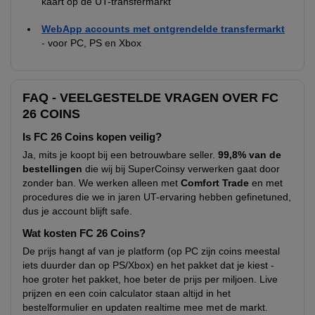
kaart op de UT-transfermarkt
WebApp accounts met ontgrendelde transfermarkt
- voor PC, PS en Xbox
FAQ - VEELGESTELDE VRAGEN OVER FC
26 COINS
Is FC 26 Coins kopen veilig?
Ja, mits je koopt bij een betrouwbare seller.
99,8% van de
bestellingen
die wij bij SuperCoinsy verwerken gaat door
zonder ban. We werken alleen met
Comfort Trade
en met
procedures die we in jaren UT-ervaring hebben gefinetuned,
dus je account blijft safe.
Wat kosten FC 26 Coins?
De prijs hangt af van je platform (op PC zijn coins meestal
iets duurder dan op PS/Xbox) en het pakket dat je kiest -
hoe groter het pakket, hoe beter de prijs per miljoen. Live
prijzen en een coin calculator staan altijd in het
bestelformulier en updaten realtime mee met de markt.