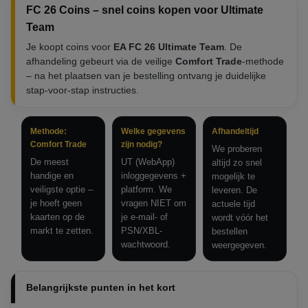
FC 26 Coins – snel coins kopen voor Ultimate
Team
Je koopt coins voor
EA FC 26 Ultimate Team
. De
afhandeling gebeurt via de veilige
Comfort Trade
-methode
– na het plaatsen van je bestelling ontvang je duidelijke
stap-voor-stap instructies.
Methode:
Welke gegevens
Afhandeltijd
Comfort Trade
zijn nodig?
We proberen
De meest
UT (WebApp)
altijd zo snel
handige en
inloggegevens +
mogelijk te
veiligste optie –
platform. We
leveren. De
je hoeft geen
vragen NIET om
actuele tijd
kaarten op de
je e-mail- of
wordt vóór het
markt te zetten.
PSN/XBL-
bestellen
wachtwoord.
weergegeven.
Belangrijkste punten in het kort