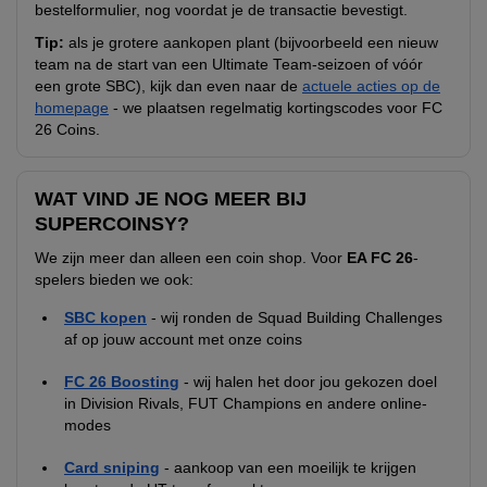
bestelformulier, nog voordat je de transactie bevestigt.
Tip:
als je grotere aankopen plant (bijvoorbeeld een nieuw
team na de start van een Ultimate Team-seizoen of vóór
een grote SBC), kijk dan even naar de
actuele acties op de
homepage
- we plaatsen regelmatig kortingscodes voor FC
26 Coins.
WAT VIND JE NOG MEER BIJ
SUPERCOINSY?
We zijn meer dan alleen een coin shop. Voor
EA FC 26
-
spelers bieden we ook:
SBC kopen
- wij ronden de Squad Building Challenges
af op jouw account met onze coins
FC 26 Boosting
- wij halen het door jou gekozen doel
in Division Rivals, FUT Champions en andere online-
modes
Card sniping
- aankoop van een moeilijk te krijgen