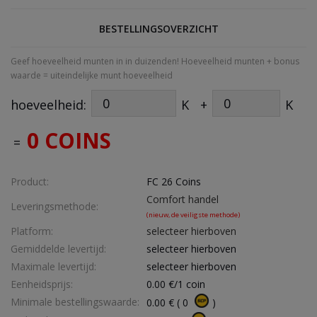
BESTELLINGSOVERZICHT
Geef hoeveelheid munten in in duizenden! Hoeveelheid munten + bonus
waarde = uiteindelijke munt hoeveelheid
hoeveelheid:
K
+
K
0 COINS
=
Product:
FC 26 Coins
Comfort handel
Leveringsmethode:
(nieuw, de veiligste methode)
Platform:
selecteer hierboven
Gemiddelde levertijd:
selecteer hierboven
Maximale levertijd:
selecteer hierboven
Eenheidsprijs:
0.00
€/1 coin
Minimale bestellingswaarde:
0.00
€
(
0
)