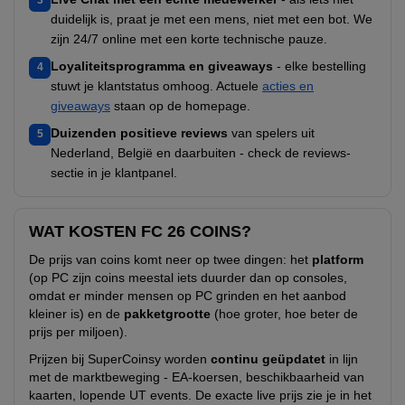
3
duidelijk is, praat je met een mens, niet met een bot. We
zijn 24/7 online met een korte technische pauze.
Loyaliteitsprogramma en giveaways
- elke bestelling
4
stuwt je klantstatus omhoog. Actuele
acties en
giveaways
staan op de homepage.
Duizenden positieve reviews
van spelers uit
5
Nederland, België en daarbuiten - check de reviews-
sectie in je klantpanel.
WAT KOSTEN FC 26 COINS?
De prijs van coins komt neer op twee dingen: het
platform
(op PC zijn coins meestal iets duurder dan op consoles,
omdat er minder mensen op PC grinden en het aanbod
kleiner is) en de
pakketgrootte
(hoe groter, hoe beter de
prijs per miljoen).
Prijzen bij SuperCoinsy worden
continu geüpdatet
in lijn
met de marktbeweging - EA-koersen, beschikbaarheid van
kaarten, lopende UT events. De exacte live prijs zie je in het