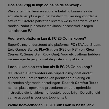
Hoe snel krijg ik mijn coins na de aankoop?
We starten met leveren zodra je betaling binnen is - de
actuele levertijd zie je in het bestelformulier nog vóórdat je
afrekent. Grotere pakketten leveren we in meerdere veilige
rondes, zodat je account maximaal beschermd is tegen
sancties van EA.
Voor welk platform kan ik FC 26 Coins kopen?
SuperCoinsy ondersteunt alle platforms:
PC
(EA App, Steam,
Epic Games Store),
PlayStation
(PS5 en PS4) en
Xbox
(Series X, Series S en Xbox One). Voor elk platform hebben
we een aparte pagina met de juiste coin pakketten.
Loop ik kans op een ban als ik FC 26 Coins koop?
99,8% van alle transfers
die SuperCoinsy doet eindigt
zonder ban - het resultaat van jarenlange ervaring en
duizenden afgeronde bestellingen. Daar zit
Comfort Trade
achter, plus uitgewerkte procedures en de uitgebreide
instructies die je tijdens het bestelproces krijgt. De veiligheid
van je account is voor ons topprioriteit.
Welke hoeveelheden FC 26 Coins kan ik bestellen?