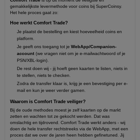
Comfort Trade
is op dit moment de veiligste en
gemakkelijkste levermethode voor coins bij SuperCoinsy.
Het hele proces gaat zo:
Hoe werkt Comfort Trade?
Je plaatst de bestelling en kiest hoeveelheid coins en
platform.
Je geeft ons toegang tot je
WebApp/Companion-
account
(we vragen niet om je e-mailwachtwoord of je
PSN/XBL-login).
De rest doen wij - jij hoeft geen kaarten te listen, niets in
te stellen, niets te checken.
Zodra de transfer klaar is, krijg je een bevestiging per e-
mail en kun je weer verder gamen.
Waarom is Comfort Trade veiliger?
Bij de oude methodes moest je zelf kaarten op de markt
zetten en wachten tot ze gekocht werden. Dat was
omslachtig en tijdrovend. Comfort Trade werkt anders - wij
doen de hele transfer rechtstreeks via de WebApp, met een
proces dat we over de jaren heen hebben gefinetuned. Jij