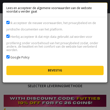
MENU
Lees en accepteer de algemene voorwaarden van de website
voordat u verder gaat
Ik accepteer de nieuwe voorwaarden, het privacybeleid en de
Minimale order waarde is 2.33 €
juridische documenten van het platform.
Hierbij accepteer ik dat mijn data gebruikt zal worden voor
FC 26 Coins
profilering onder voorbehoud van het privacybeleid zodat, onder
andere, de kwaliteit en het comfort van de website kan verbeterd
beschikbaarheid:
beschikbaar
worden.
FC 26 Coins
zijn de valuta van Ultimate Team -
Google Policy
daarmee haal je spelers en packs binnen en bouw
je de club die je wilt. We leveren coins op
pc en alle
consoles
, verkopen ze
al sinds 2014
en onze
support houdt elke bestelling 24/7 in de gaten.
SELECTEER LEVERINGSMETHODE