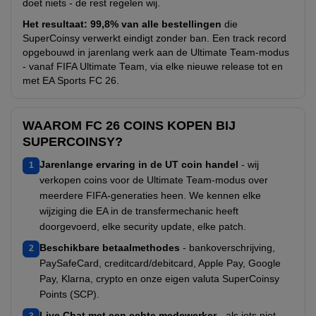
doet niets - de rest regelen wij.
Het resultaat:
99,8% van alle bestellingen
die
SuperCoinsy verwerkt eindigt zonder ban. Een track record
opgebouwd in jarenlang werk aan de Ultimate Team-modus
- vanaf FIFA Ultimate Team, via elke nieuwe release tot en
met EA Sports FC 26.
WAAROM FC 26 COINS KOPEN BIJ
SUPERCOINSY?
Jarenlange ervaring in de UT coin handel
- wij
1
verkopen coins voor de Ultimate Team-modus over
meerdere FIFA-generaties heen. We kennen elke
wijziging die EA in de transfermechanic heeft
doorgevoerd, elke security update, elke patch.
Beschikbare betaalmethodes
- bankoverschrijving,
2
PaySafeCard, creditcard/debitcard, Apple Pay, Google
Pay, Klarna, crypto en onze eigen valuta SuperCoinsy
Points (SCP).
Live Chat met een echte medewerker
- als iets niet