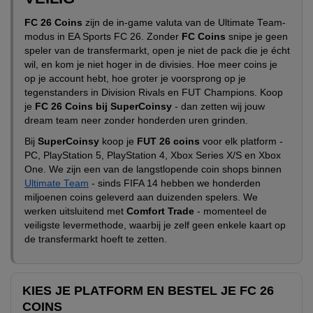
FC 26 Coins
zijn de in-game valuta van de Ultimate Team-
modus in EA Sports FC 26. Zonder
FC Coins
snipe je geen
speler van de transfermarkt, open je niet de pack die je écht
wil, en kom je niet hoger in de divisies. Hoe meer coins je
op je account hebt, hoe groter je voorsprong op je
tegenstanders in Division Rivals en FUT Champions. Koop
je
FC 26 Coins bij SuperCoinsy
- dan zetten wij jouw
dream team neer zonder honderden uren grinden.
Bij
SuperCoinsy
koop je
FUT 26 coins
voor elk platform -
PC, PlayStation 5, PlayStation 4, Xbox Series X/S en Xbox
One. We zijn een van de langstlopende coin shops binnen
Ultimate Team
- sinds FIFA 14 hebben we honderden
miljoenen coins geleverd aan duizenden spelers. We
werken uitsluitend met
Comfort Trade
- momenteel de
veiligste levermethode, waarbij je zelf geen enkele kaart op
de transfermarkt hoeft te zetten.
KIES JE PLATFORM EN BESTEL JE FC 26
COINS