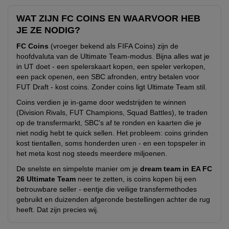
WAT ZIJN FC COINS EN WAARVOOR HEB
JE ZE NODIG?
FC Coins
(vroeger bekend als FIFA Coins) zijn de
hoofdvaluta van de Ultimate Team-modus. Bijna alles wat je
in UT doet - een spelerskaart kopen, een speler verkopen,
een pack openen, een SBC afronden, entry betalen voor
FUT Draft - kost coins. Zonder coins ligt Ultimate Team stil.
Coins verdien je in-game door wedstrijden te winnen
(Division Rivals, FUT Champions, Squad Battles), te traden
op de transfermarkt, SBC's af te ronden en kaarten die je
niet nodig hebt te quick sellen. Het probleem: coins grinden
kost tientallen, soms honderden uren - en een topspeler in
het meta kost nog steeds meerdere miljoenen.
De snelste en simpelste manier om je
dream team in EA FC
26 Ultimate Team
neer te zetten, is coins kopen bij een
betrouwbare seller - eentje die veilige transfermethodes
gebruikt en duizenden afgeronde bestellingen achter de rug
heeft. Dat zijn precies wij.