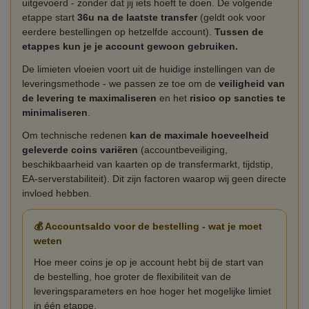
uitgevoerd - zonder dat jij iets hoeft te doen. De volgende
etappe start
36u na de laatste transfer
(geldt ook voor
eerdere bestellingen op hetzelfde account).
Tussen de
etappes kun je je account gewoon gebruiken.
De limieten vloeien voort uit de huidige instellingen van de
leveringsmethode - we passen ze toe om de
veiligheid van
de levering te maximaliseren
en het
risico op sancties te
minimaliseren
.
Om technische redenen
kan de maximale hoeveelheid
geleverde coins variëren
(accountbeveiliging,
beschikbaarheid van kaarten op de transfermarkt, tijdstip,
EA-serverstabiliteit). Dit zijn factoren waarop wij geen directe
invloed hebben.
💰 Accountsaldo voor de bestelling - wat je moet
weten
Hoe meer coins je op je account hebt bij de start van
de bestelling, hoe groter de flexibiliteit van de
leveringsparameters en hoe hoger het mogelijke limiet
in één etappe.