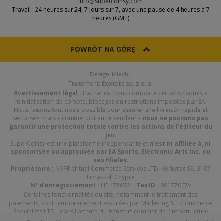
info@supercoinsy.com
Travail : 24 heures sur 24, 7 jours sur 7, avec une pause de 4 heures à 7
heures (GMT)
POWRÓT NA GÓRĘ
Design: Miechu
Traitement:
Explicite sp. z o. o.
Avertissement légal :
L’achat de coins comporte certains risques –
réinitialisation de compte, blocages ou restrictions imposées par EA.
Nous faisons tout notre possible pour assurer une livraison rapide et
sécurisée, mais – comme tout autre vendeur –
nous ne pouvons pas
garantir une protection totale contre les actions de l’éditeur du
jeu
.
SuperCoinsy est une plateforme indépendante et
n’est ni affiliée à, ni
sponsorisée ou approuvée par EA Sports, Electronic Arts Inc. ou
ses filiales
.
Propriétaire :
NXPR Virtual Commerce Services LTD, Kerkyras 13, 3107
Limassol, Chypre
N° d’enregistrement :
HE 475872
Tax ID :
60177007V
Certaines fonctionnalités du site, notamment le traitement des
paiements, sont temporairement assurées par Marketing & E-Commerce
Specialists LTD - dans l'attente du transfert complet de l'infrastructure
technique et de paiement vers NXPR Virtual Commerce Services LTD.