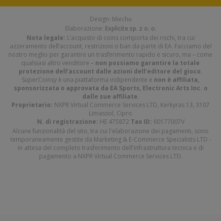
Design: Miechu
Elaborazione:
Explicite sp. z o. o.
Nota legale:
L’acquisto di coins comporta dei rischi, tra cui
azzeramento dell’account, restrizioni o ban da parte di EA. Facciamo del
nostro meglio per garantire un trasferimento rapido e sicuro, ma – come
qualsiasi altro venditore –
non possiamo garantire la totale
protezione dell’account dalle azioni dell’editore del gioco
.
SuperCoinsy è una piattaforma indipendente e
non è affiliata,
sponsorizzata o approvata da EA Sports, Electronic Arts Inc. o
dalle sue affiliate
.
Proprietario:
NXPR Virtual Commerce Services LTD, Kerkyras 13, 3107
Limassol, Cipro
N. di registrazione:
HE 475872
Tax ID:
60177007V
Alcune funzionalità del sito, tra cui l'elaborazione dei pagamenti, sono
temporaneamente gestite da Marketing & E-Commerce Specialists LTD -
in attesa del completo trasferimento dell'infrastruttura tecnica e di
pagamento a NXPR Virtual Commerce Services LTD.