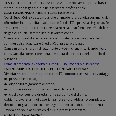
FIFA 19, FIFA 20, FIFA 21, FIFA 22 e FIFA 23. Con noi, avrete prezzi bassi,
metodi di consegna sicuri e un'assistenza professionale.
COME FUNZIONANO I CREDITI FC ALL’INGROSSO?
Noi di SuperCoinsy gestiamo anche un modello di vendita commerciale,
offrendovi la possibilità di acquistare Crediti FC a prezzi all'ingrosso. Se
sei un rivenditore di crediti FC 26 alla ricerca di un fornitore affidabile e
degno di fiducia, saremo lieti di lavorare con te.
Compilate il modulo per accedere a un sistema speciale per i clienti
commerciali e acquistare Crediti FC ai prezzi più bassi.
Consegniamo gli ordini direttamente ai vostri clienti, ricaricando i loro
conti. Guarda come si presenta la vendita di Crediti FC nel modello di
business.
Come si presenta la vendita di Crediti FC nel modello di business?
PARTNERSHIP PER I CREDITI FC - PERCHÉ NE VALE LA PENA?
Diventare nostro partner per i crediti FC comporta una serie di vantaggi:
prezzi all'ingrosso,
disponibilità garantita di crediti FC,
solo metodi sicuri di trasferimento deli crediti,
crediti consegnate direttamente sul conto del cliente.
Abbiamo diversi anni di esperienza nel settore. Abbiamo completato
decine di migliaia di ordini, consegnando miliardi di crediti ai clienti.
Lavora con noi e acquista crediti FC a prezzi interessanti.
CREDITI FC - COSA SONO?