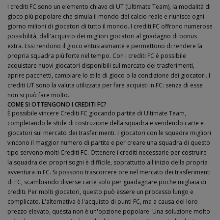
I crediti FC sono un elemento chiave di UT (Ultimate Team), la modalità di
gioco più popolare che simula il mondo del calcio reale e riunisce ogni
giorno milioni di giocatori di tutto il mondo. I crediti FC offrono numerose
possibilità, dall'acquisto dei migliori giocatori al guadagno di bonus
extra. Essi rendono il gioco entusiasmante e permettono di rendere la
propria squadra più forte nel tempo. Con i crediti FC è possibile
acquistare nuovi giocatori disponibili sul mercato dei trasferimenti,
aprire pacchetti, cambiare lo stile di gioco o la condizione dei giocatori. I
crediti UT sono la valuta utilizzata per fare acquisti in FC: senza di esse
non si può fare molto.
COME SI OTTENGONO I CREDITI FC?
È possibile vincere Crediti FC giocando partite di Ultimate Team,
completando le sfide di costruzione della squadra e vendendo carte e
giocatori sul mercato dei trasferimenti. I giocatori con le squadre migliori
vincono il maggior numero di partite e per creare una squadra di questo
tipo servono molti Crediti FC. Ottenere i crediti necessarie per costruire
la squadra dei propri sogni è difficile, soprattutto all'inizio della propria
avventura in FC. Si possono trascorrere ore nel mercato dei trasferimenti
di FC, scambiando diverse carte solo per guadagnare poche migliaia di
crediti. Per molti giocatori, questo può essere un processo lungo e
complicato. L'alternativa è l'acquisto di punti FC, ma a causa del loro
prezzo elevato, questa non è un'opzione popolare. Una soluzione molto