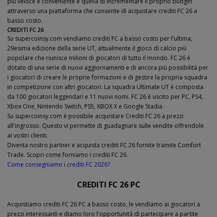
più veloce e conveniente è quella di incrementare il proprio budget
attraverso una piattaforma che consente di acquistare crediti FC 26 a
basso costo.
CREDITI FC 26
Su supercoinsy.com vendiamo crediti FC a basso costo per l'ultima,
29esima edizione della serie UT, attualmente il gioco di calcio più
popolare che riunisce milioni di giocatori di tutto il mondo. FC 26 è
dotato di una serie di nuovi aggiornamenti e di ancora più possibilità per
i giocatori di creare le proprie formazioni e di gestire la propria squadra
in competizione con altri giocatori. La squadra Ultimate UT è composta
da 100 giocatori leggendari e 11 nuovi nomi. FC 26 è uscito per PC, PS4,
Xbox One, Nintendo Switch, PS5, XBOX X e Google Stadia.
Su supercoinsy.com è possibile acquistare Crediti FC 26 a prezzi
all'ingrosso. Questo vi permette di guadagnare sulle vendite offrendole
ai vostri clienti.
Diventa nostro partner e acquista crediti FC 26 fornite tramite Comfort
Trade. Scopri come forniamo i crediti FC 26.
Come consegniamo i crediti FC 2026?
CREDITI FC 26 PC
Acquistiamo crediti FC 26 PC a basso costo, le vendiamo ai giocatori a
prezzi interessanti e diamo loro l'opportunità di partecipare a partite