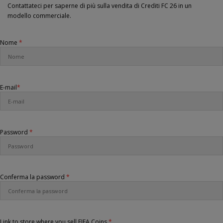
Contattateci per saperne di più sulla vendita di Crediti FC 26 in un
modello commerciale.
Nome
*
E-mail
*
Password
*
Conferma la password
*
Link to store where you sell FIFA Coins
*