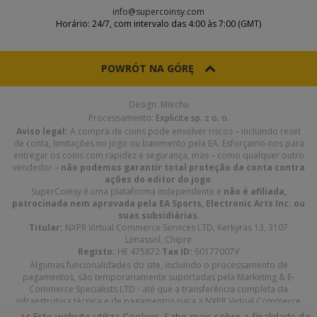
info@supercoinsy.com
Horário: 24/7, com intervalo das 4:00 às 7:00 (GMT)
POWRÓT NA GÓRĘ
Design: Miechu
Processamento:
Explicite sp. z o. o.
Aviso legal:
A compra de coins pode envolver riscos – incluindo reset
de conta, limitações no jogo ou banimento pela EA. Esforçamo-nos para
entregar os coins com rapidez e segurança, mas – como qualquer outro
vendedor –
não podemos garantir total proteção da conta contra
ações do editor do jogo
.
SuperCoinsy é uma plataforma independente e
não é afiliada,
patrocinada nem aprovada pela EA Sports, Electronic Arts Inc. ou
suas subsidiárias
.
Titular:
NXPR Virtual Commerce Services LTD, Kerkyras 13, 3107
Limassol, Chipre
Registo:
HE 475872
Tax ID:
60177007V
Algumas funcionalidades do site, incluindo o processamento de
pagamentos, são temporariamente suportadas pela Marketing & E-
Commerce Specialists LTD - até que a transferência completa da
infraestrutura técnica e de pagamentos para a NXPR Virtual Commerce
Services LTD seja concluída.
Este website utiliza Cookies. Sabe mais sobre a finalidade da