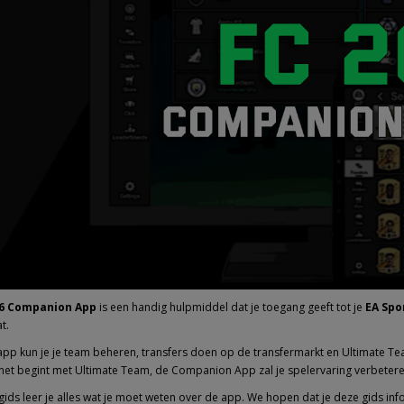
26 Companion App
is een handig hulpmiddel dat je toegang geeft tot je
EA Spo
t.
app kun je je team beheren, transfers doen op de transfermarkt en Ultimate Te
 net begint met Ultimate Team, de Companion App zal je spelervaring verbetere
gids leer je alles wat je moet weten over de app. We hopen dat je deze gids info