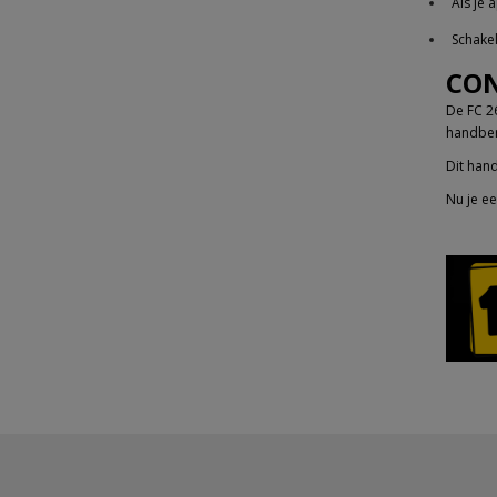
Als je 
Schakel
CON
De FC 2
handber
Dit hand
Nu je ee