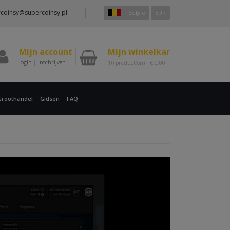
coinsy@supercoinsy.pl
België
EUR
Mijn account
Mijn winkelkar
login
|
inschrijven
(0)
product(en) -
€
0.00
Groothandel
Gidsen
FAQ