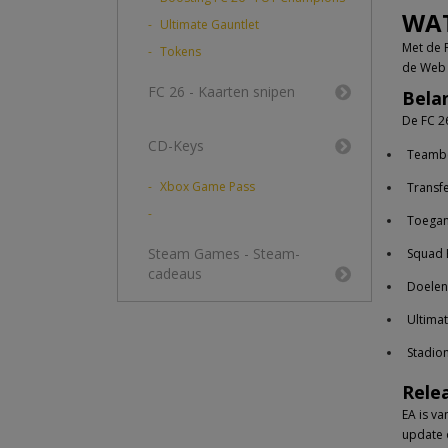
WAT
Ultimate Gauntlet
Met de 
Tokens
de Web A
FC 26 - Kaarten snipen
Belan
De FC 2
CD-Keys
Teambeh
Xbox Game Pass
Transf
Toegan
Steam Games - Steam-
Squad 
cadeaus
Doelen:
Ultima
Stadion
Rele
EA is v
update 