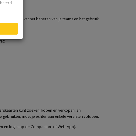
rbeterd
 Team. Dit omvat het beheren van je teams en het gebruik
at:
erskaarten kunt zoeken, kopen en verkopen, en
 gebruiken, moet je echter aan enkele vereisten voldoen:
den en log in op de Companion- of Web-App).