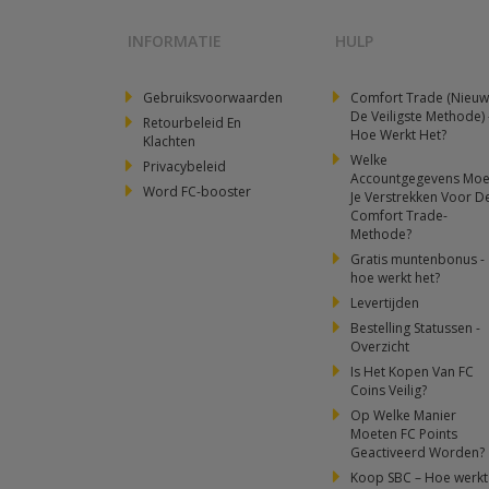
INFORMATIE
HULP
Gebruiksvoorwaarden
Comfort Trade (Nieuw
De Veiligste Methode) 
Retourbeleid En
Hoe Werkt Het?
Klachten
Welke
Privacybeleid
Accountgegevens Moe
Word FC-booster
Je Verstrekken Voor D
Comfort Trade-
Methode?
Gratis muntenbonus -
hoe werkt het?
Levertijden
Bestelling Statussen -
Overzicht
Is Het Kopen Van FC
Coins Veilig?
Op Welke Manier
Moeten FC Points
Geactiveerd Worden?
Koop SBC – Hoe werkt