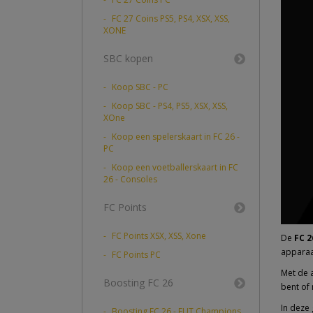
FC 27 Coins PS5, PS4, XSX, XSS,
XONE
SBC kopen
Koop SBC - PC
Koop SBC - PS4, PS5, XSX, XSS,
XOne
Koop een spelerskaart in FC 26 -
PC
Koop een voetballerskaart in FC
26 - Consoles
FC Points
FC Points XSX, XSS, Xone
De
FC 
apparaa
FC Points PC
Met de 
Boosting FC 26
bent of
In deze 
Boosting FC 26 - FUT Champions