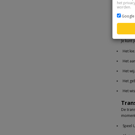
het privac
worden.
JE 
Google 
Zoals e
van de 
Team
Je kunt 
Het kie
Het aa
Het wij
Het ge
Het wi
Tran
De tran
momente
Speel 