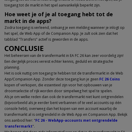
toegang tot de markt in het spel aanvankelijk beperkt zijn.
Hoe weet je of je al toegang hebt tot de
markt in de apps?
Zodra toegang is verleend, ontvang je een melding wanneer je inlogt op
het spel, de Web App of de Companion App. Je zult ook zien dat het
tabblad "Transfers" actief is geworden in de apps.
CONCLUSIE
Het beheersen van de transfermarkt in EA FC 26 kan zeer voordelig zijn!
Een dergelijk proces vereist echter kennis, geduld en strategische
planning.
Het is ook nuttig om toegang te hebben tot de transfermarkt in de Web
App/Companion App. Zonder deze toegang kun je geen
FC 26 Coins
kopen of verkopen, die essentieel zijn voor het opbouwen van je
droomselectie of rijk worden door simpelweg het spel te spelen.
Als je om welke reden dan ook de transfermarkt niet kunt ontgrendelen
(bijvoorbeeld als je eerder bent verbannen of te veel accounts op één
console hebt), overweeg dan het kopen van een account waarbij de
transfermarkt al is ontgrendeld in de Web App en Companion App. Bekijk
ons aanbod hier: "
FC 26 - WebApp-accounts met ontgrendelde
transfermarkt
".