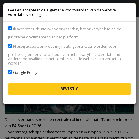
MENU
Lees en accepteer de algemene voorwaarden van de website
voordat u verder gaat
FC 26 TRANSFERMARKT - COMPLETE GIDS
Ik accepteer de nieuwe voorwaarden, het privacybeleid en de
juridische documenten van het platform.
Hierbij accepteer ik dat mijn data gebruikt zal worden voor
profilering onder voorbehoud van het privacybeleid zodat, onder
andere, de kwaliteit en het comfort van de website kan verbeterd
worden.
Google Policy
De transfermarkt speelt een centrale rol in de Ultimate Team-spelmodus
van
EA Sports FC 26
.
Door strategisch spelerskaarten te kopen en verkopen, kun je je FC 26-
muntenbalans aanzienlijk vergroten en de beste spelers bemachtigen om