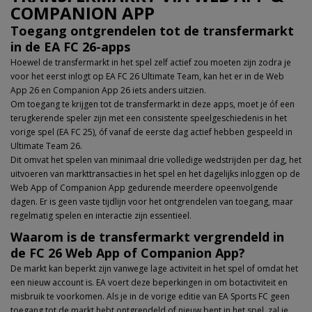
COMPANION APP
Toegang ontgrendelen tot de transfermarkt
in de EA FC 26-apps
Hoewel de transfermarkt in het spel zelf actief zou moeten zijn zodra je
voor het eerst inlogt op EA FC 26 Ultimate Team, kan het er in de Web
App 26 en Companion App 26 iets anders uitzien.
Om toegang te krijgen tot de transfermarkt in deze apps, moet je óf een
terugkerende speler zijn met een consistente speelgeschiedenis in het
vorige spel (EA FC 25), óf vanaf de eerste dag actief hebben gespeeld in
Ultimate Team 26.
Dit omvat het spelen van minimaal drie volledige wedstrijden per dag, het
uitvoeren van markttransacties in het spel en het dagelijks inloggen op de
Web App of Companion App gedurende meerdere opeenvolgende
dagen. Er is geen vaste tijdlijn voor het ontgrendelen van toegang, maar
regelmatig spelen en interactie zijn essentieel.
Waarom is de transfermarkt vergrendeld in
de FC 26 Web App of Companion App?
De markt kan beperkt zijn vanwege lage activiteit in het spel of omdat het
een nieuw account is. EA voert deze beperkingen in om botactiviteit en
misbruik te voorkomen. Als je in de vorige editie van EA Sports FC geen
toegang tot de markt hebt ontgrendeld of nieuw bent in het spel, zal je