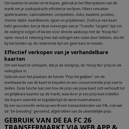
Om kaarten te vinden en te kopen, gebruik je het filtersysteem van de
markt om je zoekopdracht efficiënt te verfijnen. Filters omvatten
spelersnamen, nationaliteiten, competities, clubs, kwaliteit, posities,
chemie-stijlen, kaartkleuren, typen en prijsklassen. Zodra je een kaart
hebt gevonden, kun je deze toevoegen aan je "Transfer Targets"-lijst om
de veiling te volgen of kiezen voor directe aankoop met de "Koop Nu"-
optie. Houd er rekening mee dat veilingen een vaste duur hebben, dus let
bij het bieden op de resterende tijd om geen kans te missen.
Effectief verkopen van je verhandelbare
kaarten
Om een kaart te verkopen, stel je de startprijs, de "Koop Nu"-prijs en de
veilingduur in.
Gebruik voor het plaatsen de functie "Prijs Vergelijken" om de
marktwaarde van de kaart te bepalen en een concurrerende prijs vast te
stellen. Deze functie laat zien hoe de prijs van jouw kaart zich verhoudt tot
vergelijkbare kaarten op de markt, waardoor je een prijs kunt instellen
die kopers aantrekt en tegelijkertijd de winst maximaliseert.
Bij een succesvolle verkoop wordt een transactiekosten van 5%, ook wel
de "EA-belasting" genoemd, afgetrokken van de uiteindelijke prijs.
GEBRUIK VAN DE EA FC 26
TRANSFERMARKT VIA WEB APP &