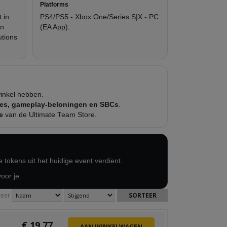
Platforms
 in
PS4/PS5 - Xbox One/Series S|X - PC
en
(EA App).
utions
inkel hebben.
ves, gameplay-beloningen en SBCs
.
e
van de Ultimate Team Store.
 tokens uit het huidige event verdient.
oor je.
teer
€
19.77
AAN WINKELWAGEN