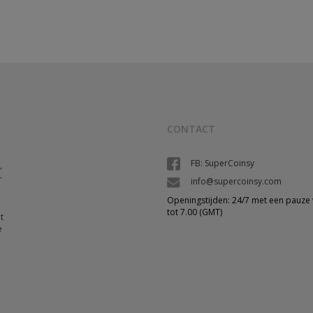
CONTACT
FB: SuperCoinsy
,
-
info@supercoinsy.com
Openingstijden: 24/7 met een pauze 
tot 7.00 (GMT)
t
e