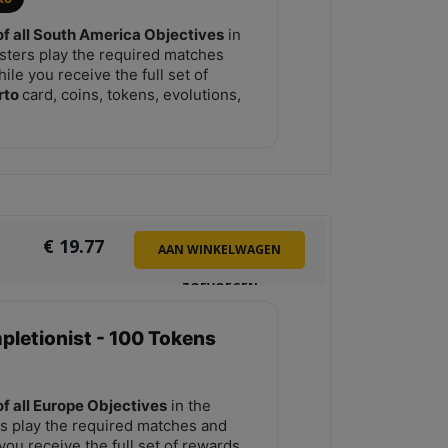
of all South America Objectives
in
sters play the required matches
le you receive the full set of
rto
card, coins, tokens, evolutions,
€
19.77
AAN WINKELWAGEN
TOEVOEGEN
pletionist - 100 Tokens
of all Europe Objectives
in the
s play the required matches and
ou receive the full set of rewards,