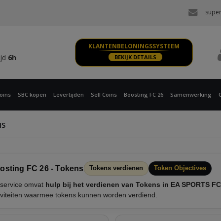
ijd
6h
super
 XBOX
ijd
6h
KLANTENBELONINGSSYSTEEM
ijd
6h
BEKIJK DETAILS
 XBOX
ijd
6h
oins
SBC kopen
Levertijden
Sell Coins
Boosting FC 26
Samenwerking
NS
osting FC 26 - Tokens
Tokens verdienen
Token Objectives
service omvat
hulp bij het verdienen van Tokens in EA SPORTS FC
iviteiten waarmee tokens kunnen worden verdiend.