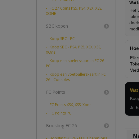
Wat b
FC 27 Coins PS5, PS4, XSX, XSS,
Het 
XONE
toke
doel
SBC kopen
modi
Koop SBC - PC
Koop SBC - PS4, PS5, XSX, XSS,
Hoe
XOne
Elk 
Koop een spelerskaart in FC 26 -
Toke
PC
Verd
Koop een voetballerskaart in FC
26 - Consoles
Wat
FC Points
Koop
FC Points XSX, XSS, Xone
Je h
FC Points PC
Boosting FC 26
No
Boosting FC 26 - FUT Champions