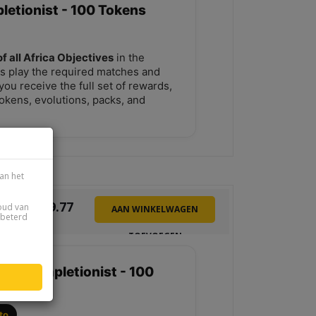
letionist - 100 Tokens
of all Africa Objectives
in the
s play the required matches and
ou receive the full set of rewards,
tokens, evolutions, packs, and
an het
€
19.77
houd van
AAN WINKELWAGEN
rbeterd
TOEVOEGEN
ica Completionist - 100
to