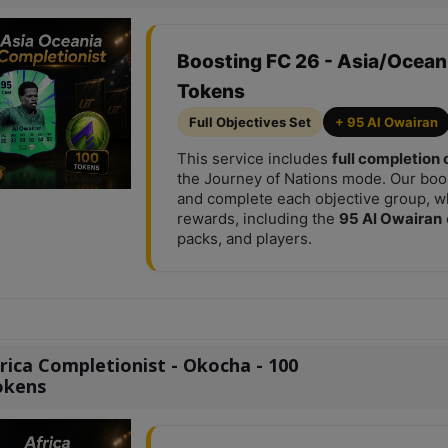
Boosting FC 26 - Asia/Ocean
Tokens
Full Objectives Set
+ 95 Al Owairan
This service includes
full completion 
the Journey of Nations mode. Our boo
and complete each objective group, whi
rewards, including the
95 Al Owairan
packs, and players.
rica Completionist - Okocha - 100
okens