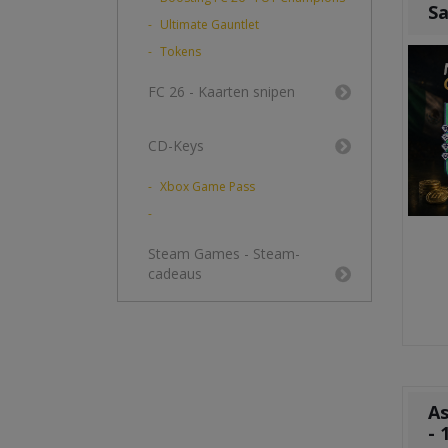
Sa
Ultimate Gauntlet
Tokens
FC 26 - Kaarten snipen
CD-Keys
Xbox Game Pass
Steam Games - Steam-
cadeaus
As
- 