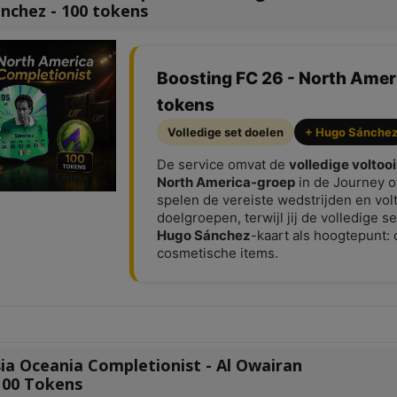
nchez - 100 tokens
Boosting FC 26 - North Amer
tokens
Volledige set doelen
+ Hugo Sánche
De service omvat de
volledige voltooi
North America-groep
in de Journey o
spelen de vereiste wedstrijden en vo
doelgroepen, terwijl jij de volledige 
Hugo Sánchez
-kaart als hoogtepunt: 
cosmetische items.
ia Oceania Completionist - Al Owairan
100 Tokens