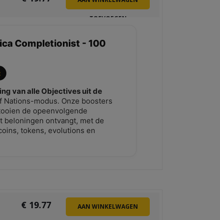
TOEVOEGEN
ica Completionist - 100
z
ing van alle Objectives uit de
f Nations-modus. Onze boosters
ltooien de opeenvolgende
set beloningen ontvangt, met de
coins, tokens, evolutions en
€
19.77
AAN WINKELWAGEN