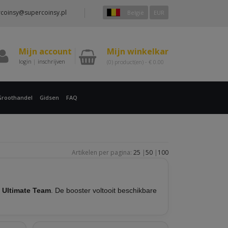
coinsy@supercoinsy.pl
België
EUR
Mijn account
Mijn winkelkar
login
|
inschrijven
(0)
product(en) -
€
0.00
Groothandel
Gidsen
FAQ
Artikelen per pagina:
25
|
50
|
100
 Ultimate Team
. De booster voltooit beschikbare