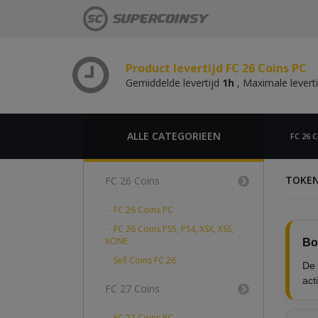
Gemiddelde levertijd
1h
, Maximale levert
Product levertijd FC 26 Coins PS,
Gemiddelde levertijd
1h
, Maximale levert
Product levertijd FC 26 Coins PC
Gemiddelde levertijd
1h
, Maximale levert
Product levertijd FC 26 Coins PS,
Gemiddelde levertijd
1h
, Maximale levert
ALLE CATEGORIEEN
FC 26 C
TOKE
FC 26 Coins
FC 26 Coins PC
FC 26 Coins PS5, PS4, XSX, XSS,
XONE
Bo
Sell Coins FC 26
De 
act
FC 27 Coins
FC 27 Coins PC