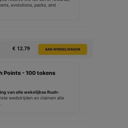
okens, evolutions, packs, and
€
12.79
AAN WINKELWAGEN
TOEVOEGEN
h Points - 100 tokens
ing van alle wekelijkse Rush-
iste wedstrijden en claimen alle
.