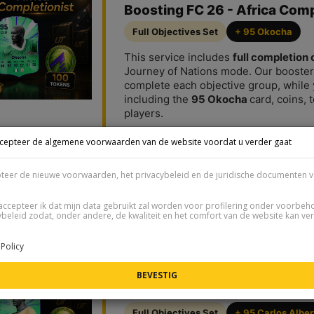
Boosting FC 26 - Africa Comp
Full Objectives Set
+ 95 Okocha
This service includes
full completion 
Journey of Nations mode. Our booster
complete each objective group, while y
including the
95 Okocha
card, coins, 
players.
ccepteer de algemene voorwaarden van de website voordat u verder gaat
pteer de nieuwe voorwaarden, het privacybeleid en de juridische documenten v
uth America Completionist - Carlos
accepteer ik dat mijn data gebruikt zal worden voor profilering onder voorbe
berto - 100 Tokens
ybeleid zodat, onder andere, de kwaliteit en het comfort van de website kan ve
Policy
Boosting FC 26 - South Amer
Tokens
Full Objectives Set
+ 95 Carlos Alber