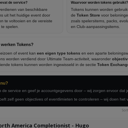
evat de service?
Waarvoor worden tokens gebruikt?
verdienen van beschikbare
Tokens kunnen worden gebruikt
ns uit het huidige event door
de
Token Store
voor beloning
en te voltooien en de vereiste
zoals spelersitems, packs, evol
 te spelen.
en Club-aanpassingsitems.
 werken Tokens?
seizoen of event kan
een eigen type tokens
en een aparte beloningsw
ns worden verdiend door Ultimate Team-activiteit, waaronder
objecti
iende tokens kunnen worden ingewisseld in de sectie
Token Exchang
 nu?
 de service en geef je accountgegevens door – wij zorgen ervoor dat je
oeft zelf geen objectives of eventlimieten te controleren – wij doen het v
Sor
rth America Completionist - Hugo