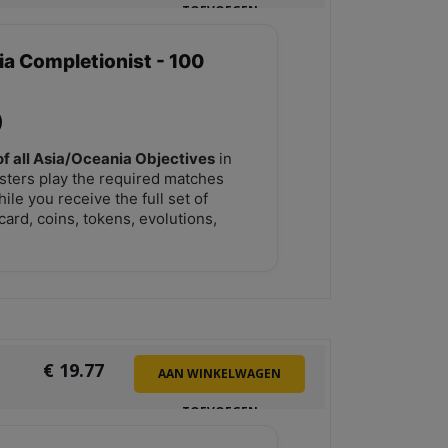
TOEVOEGEN
ia Completionist - 100
of all Asia/Oceania Objectives
in
sters play the required matches
le you receive the full set of
card, coins, tokens, evolutions,
€
19.77
AAN WINKELWAGEN
TOEVOEGEN