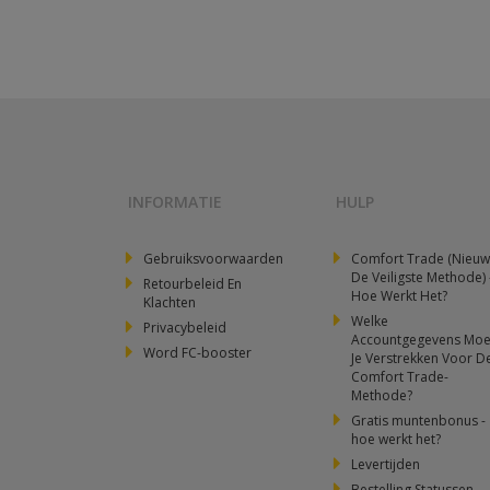
INFORMATIE
HULP
Gebruiksvoorwaarden
Comfort Trade (Nieuw
De Veiligste Methode) 
Retourbeleid En
Hoe Werkt Het?
Klachten
Welke
Privacybeleid
Accountgegevens Moe
Word FC-booster
Je Verstrekken Voor D
Comfort Trade-
Methode?
Gratis muntenbonus -
hoe werkt het?
Levertijden
Bestelling Statussen -