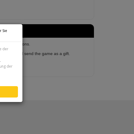
r Sie
her instructions.
e der
 on Steam and send the game as a gift.
r
zung der