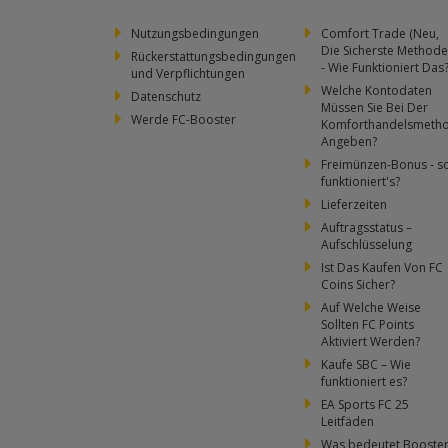
Nutzungsbedingungen
Comfort Trade (Neu,
Die Sicherste Methode
Rückerstattungsbedingungen
- Wie Funktioniert Das
und Verpflichtungen
Welche Kontodaten
Datenschutz
Müssen Sie Bei Der
Werde FC-Booster
Komforthandelsmeth
Angeben?
Freimünzen-Bonus - s
funktioniert's?
Lieferzeiten
Auftragsstatus –
Aufschlüsselung
Ist Das Kaufen Von FC
Coins Sicher?
Auf Welche Weise
Sollten FC Points
Aktiviert Werden?
Kaufe SBC – Wie
funktioniert es?
EA Sports FC 25
Leitfäden
Was bedeutet Booste