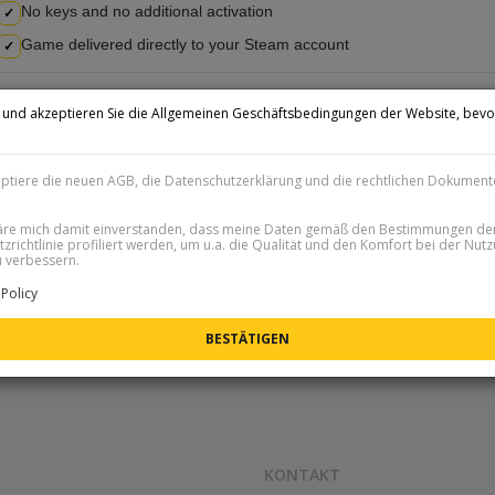
No keys and no additional activation
✓
Game delivered directly to your Steam account
✓
n und akzeptieren Sie die Allgemeinen Geschäftsbedingungen der Website, bevo
How delivery works
.
Once your payment is confirmed, we will send you an email with furt
1
eptiere die neuen AGB, die Datenschutzerklärung und die rechtlichen Dokument
You will receive a unique link that allows us to add you as a friend
2
läre mich damit einverstanden, dass meine Daten gemäß den Bestimmungen de
zrichtlinie profiliert werden, um u.a. die Qualität und den Komfort bei der Nut
Detailed instructions
 verbessern.
Policy
KONTAKT