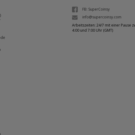
FB: SuperCoinsy
)
info@supercoinsy.com
?
Arbeitszeiten: 24/7 mit einer Pause 
4:00 und 7:00 Uhr (GMT)
ode
o
n