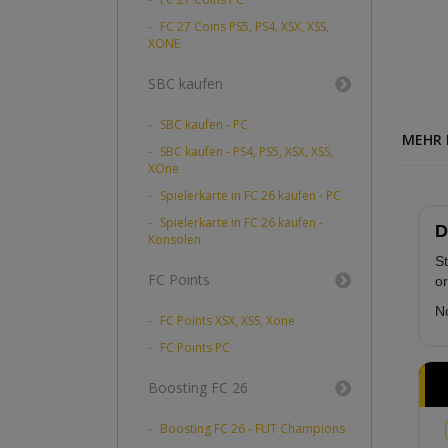
FC 27 Coins PS5, PS4, XSX, XSS,
XONE
SBC kaufen
SBC kaufen - PC
MEHR 
SBC kaufen - PS4, PS5, XSX, XSS,
XOne
Spielerkarte in FC 26 kaufen - PC
Spielerkarte in FC 26 kaufen -
D
Konsolen
St
FC Points
or
No
FC Points XSX, XSS, Xone
FC Points PC
Boosting FC 26
Boosting FC 26 - FUT Champions