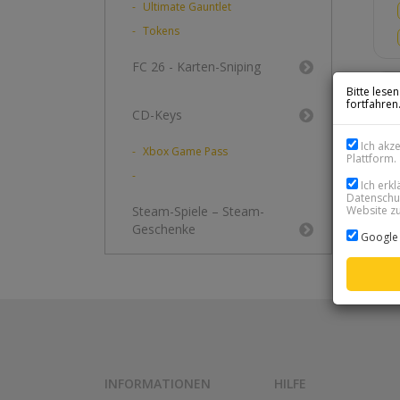
Ultimate Gauntlet
Tokens
FC 26 - Karten-Sniping
Bitte lese
fortfahren
CD-Keys
Ich akz
Xbox Game Pass
Plattform.
Ich erk
Datenschut
Website zu
Steam-Spiele – Steam-
Geschenke
Google 
INFORMATIONEN
HILFE