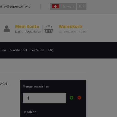
oinsy@supercoinsy.pl
Schweiz
EUR
Mein Konto
Warenkorb
Login
|
Registrieren
(0)
Produkt(e) -
€
0.00
tion
Großhandel
Leitfäden
FAQ
ACH -
Menge auswählen
Bezahlen