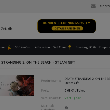
 Zeit
6h
superc
S, XBOX
 Zeit
6h
KUNDEN-BELOHNUNGSSYSTEM
 Zeit
6h
DETAILS ANSEHEN
S, XBOX
 Zeit
6h
oins
SBC kaufen
Lieferzeiten
Sell Coins
Boosting FC 26
Koopera
 STRANDING 2: ON THE BEACH - STEAM GIFT
DEATH STRANDING 2: ON THE BE
Produktname:
Steam Gift
Preis:
€
63.01
/ Paket
Verfügbarkeit:
Verfügbar
Maximale
6h
Lieferfrist: