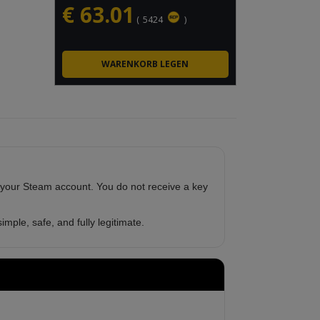
€
63.01
(
5424
)
 your Steam account. You do not receive a key
imple, safe, and fully legitimate.