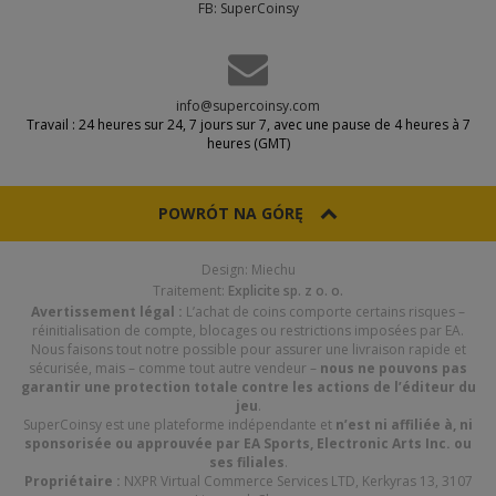
FB: SuperCoinsy
info@supercoinsy.com
Travail : 24 heures sur 24, 7 jours sur 7, avec une pause de 4 heures à 7
heures (GMT)
Fournissez au moins 3 codes valides
Les commandes comportant un seul code ne peuvent pas être
traitées : nous devrons en demander d’autres, ce qui retardera
POWRÓT NA GÓRĘ
l’exécution. Les codes sont à usage unique, générez donc un
nouveau jeu pour chaque nouvelle commande.
Design: Miechu
Traitement:
Explicite sp. z o. o.
Avertissement légal :
L’achat de coins comporte certains risques –
réinitialisation de compte, blocages ou restrictions imposées par EA.
Nous faisons tout notre possible pour assurer une livraison rapide et
sécurisée, mais – comme tout autre vendeur –
nous ne pouvons pas
garantir une protection totale contre les actions de l’éditeur du
jeu
.
SuperCoinsy est une plateforme indépendante et
n’est ni affiliée à, ni
sponsorisée ou approuvée par EA Sports, Electronic Arts Inc. ou
ses filiales
.
Propriétaire :
NXPR Virtual Commerce Services LTD, Kerkyras 13, 3107