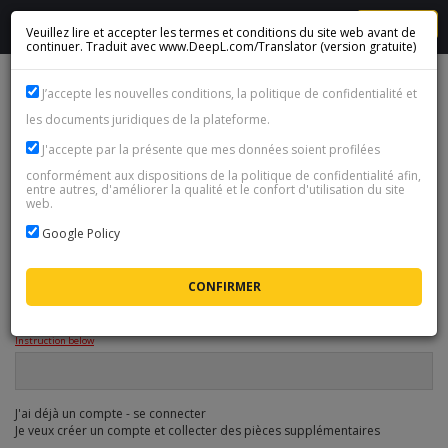
MENU
Veuillez lire et accepter les termes et conditions du site web avant de
continuer. Traduit avec www.DeepL.com/Translator (version gratuite)
1
Select coins
J’accepte les nouvelles conditions, la politique de confidentialité et
les documents juridiques de la plateforme.
2
Provide data
J'accepte par la présente que mes données soient profilées
3
Cart & summary
conformément aux dispositions de la politique de confidentialité afin,
entre autres, d'améliorer la qualité et le confort d'utilisation du site
web.
4
Payment method
Google Policy
DONNÉES DE LA COMMANDE
Adresse e-mail du client
*
Instruction below
J'ai déjà un compte - se connecter
Je veux créer un compte et collecter des pièces supplémentaires