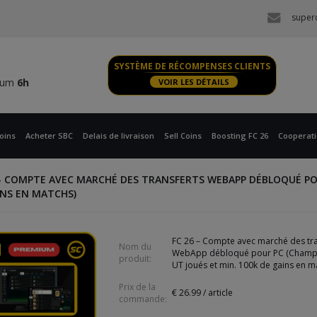
imum
6h
super
 XBOX
imum
6h
SYSTÈME DE RÉCOMPENSES CLIENTS
imum
6h
VOIR LES DÉTAILS
 XBOX
imum
6h
oins
Acheter SBC
Delais de livraison
Sell Coins
Boosting FC 26
Cooperat
 – COMPTE AVEC MARCHÉ DES TRANSFERTS WEBAPP DÉBLOQUÉ PO
INS EN MATCHS)
FC 26 – Compte avec marché des tra
Nom du
WebApp débloqué pour PC (Champ
produit:
UT joués et min. 100k de gains en m
Prix de la
€
26.99
/ article
commande: