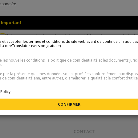
associée.
Important
Si le compte acheté est récupéré après 10 jours à compter de la da
1
ire et accepter les termes et conditions du site web avant de continuer. Traduit a
Les comptes sont achetés directement auprès de joueurs et les vend
com/Translator (version gratuite)
tenter une récupération du compte.
EA a mis en place des mesures de sécurité supplémentaires. En ca
2
e les nouvelles conditions, la politique de confidentialité et les documents jurid
recommandons d’utiliser un VPN et de changer d’IP avant de mettre à 
e.
d’éventuelles sanctions.
te par la présente que mes données soient profilées conformément aux dispos
e de confidentialité afin, entre autres, d'améliorer la qualité et le confort d'utili
Policy
CONTACT