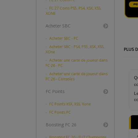
FC 27 Coins PS5, PS4, XSX, XSS,
XONE
Acheter SBC
Acheter SBC - PC
Acheter SBC - PS4, PS5, XSX, XSS,
PLUS D
XOne
Acheter une carte de joueur dans
FC 26 - PC
Acheter une carte de joueur dans
Q
FC 26 - Consoles
co
FC Points
Le
c
FC Points XSX, XSS, Xone
FC Points PC
Boosting FC 26
Boosting FC 26 - FUT Champions