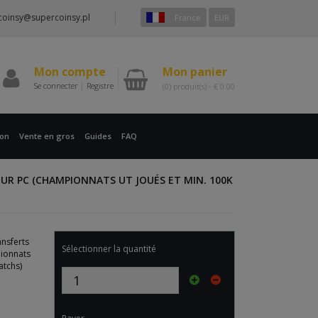
coinsy@supercoinsy.pl
France
EUR
Mon compte
Mon panier
Se connecter
|
Registre
(0)
produit(s) -
€
0.00
ion
Vente en gros
Guides
FAQ
UR PC (CHAMPIONNATS UT JOUÉS ET MIN. 100K
nsferts
Sélectionner la quantité
ionnats
atchs)