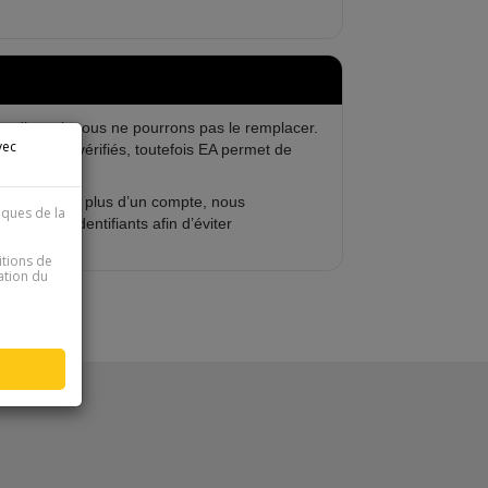
te d’envoi, nous ne pourrons pas le remplacer.
vec
eurs sont vérifiés, toutefois EA permet de
s d’achat de plus d’un compte, nous
iques de la
jour les identifiants afin d’éviter
itions de
sation du