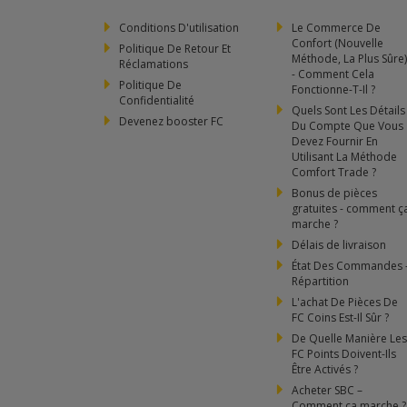
Conditions D'utilisation
Le Commerce De
Confort (Nouvelle
Politique De Retour Et
Méthode, La Plus Sûre)
Réclamations
- Comment Cela
Politique De
Fonctionne-T-Il ?
Confidentialité
Quels Sont Les Détails
Devenez booster FC
Du Compte Que Vous
Devez Fournir En
Utilisant La Méthode
Comfort Trade ?
Bonus de pièces
gratuites - comment ç
marche ?
Délais de livraison
État Des Commandes 
Répartition
L'achat De Pièces De
FC Coins Est-Il Sûr ?
De Quelle Manière Les
FC Points Doivent-Ils
Être Activés ?
Acheter SBC –
Comment ça marche ?