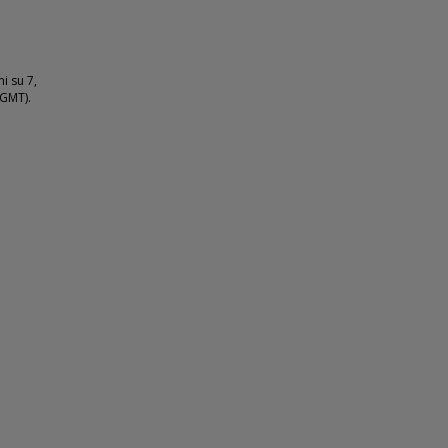
i su 7,
(GMT).