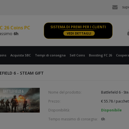
assimo
6h
sup
C 26 Coins PS, XBOX
assimo
6h
C 26 Coins PC
SISTEMA DI PREMI PER I CLIENTI
assimo
6h
VEDI DETTAGLI
C 26 Coins PS, XBOX
assimo
6h
oins
Acquista SBC
Tempi di consegna
Sell Coins
Boosting FC 26
Coopera
FIELD 6 - STEAM GIFT
Nome del prodotto:
Battlefield 6 - St
Prezzo:
€
55.78
/ pacchet
Disponibilità:
Disponibile
Tempo massimo di consegna:
6h