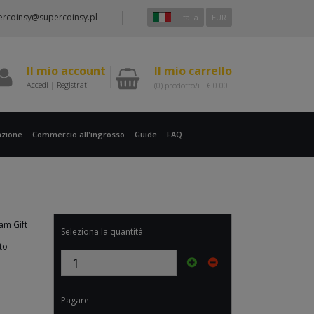
ercoinsy@supercoinsy.pl
Italia
EUR
Il mio account
Il mio carrello
Accedi
|
Registrati
(0)
prodotto/i -
€
0.00
zione
Commercio all'ingrosso
Guide
FAQ
eam Gift
Seleziona la quantità
to
Pagare