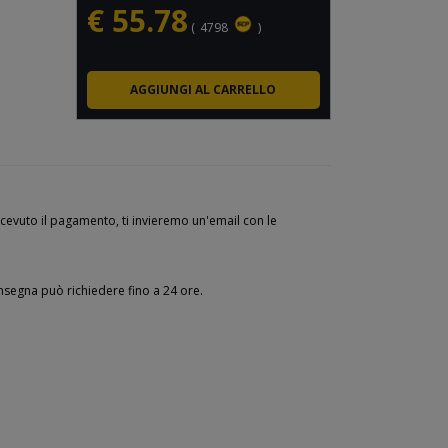
€
55.78
(
4798
)
cevuto il pagamento, ti invieremo un'email con le
onsegna può richiedere fino a 24 ore.