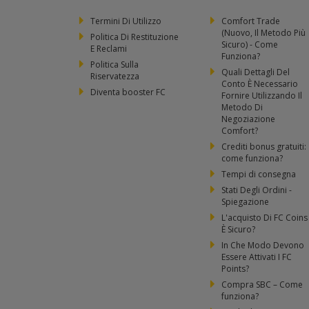
Termini Di Utilizzo
Comfort Trade
(Nuovo, Il Metodo Più
Politica Di Restituzione
Sicuro) - Come
E Reclami
Funziona?
Politica Sulla
Quali Dettagli Del
Riservatezza
Conto È Necessario
Diventa booster FC
Fornire Utilizzando Il
Metodo Di
Negoziazione
Comfort?
Crediti bonus gratuiti:
come funziona?
Tempi di consegna
Stati Degli Ordini -
Spiegazione
L'acquisto Di FC Coins
È Sicuro?
In Che Modo Devono
Essere Attivati I FC
Points?
Compra SBC – Come
funziona?