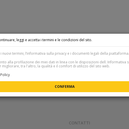
ntinuare, leggi e accetta i termini e le condizioni del sito.
i nuovi termini, l’informativa sulla privacy e i documenti legali della piattaforma
to alla profilazione dei miei dati in linea con le disposizioni dell. Informativa s
 migliorare, tra l'altro, la qualità e il comfort di utilizzo del sito web.
Policy
CONTATTI