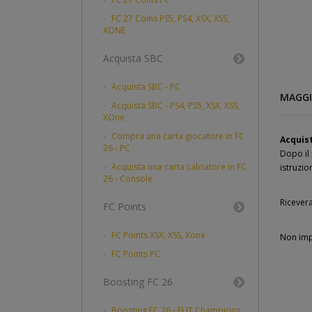
FC 27 Coins PS5, PS4, XSX, XSS,
XONE
Acquista SBC
Acquista SBC - PC
MAGGI
Acquista SBC - PS4, PS5, XSX, XSS,
XOne
Compra una carta giocatore in FC
Acquist
26 - PC
Dopo il 
Acquista una carta calciatore in FC
istruzion
26 - Console
Ricevera
FC Points
FC Points XSX, XSS, Xone
Non imp
FC Points PC
Boosting FC 26
Boosting FC 26 - FUT Champions