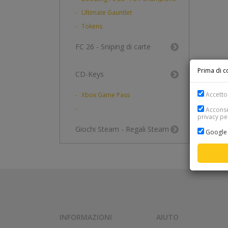
Ultimate Gauntlet
Tokens
FC 26 - Sniping di carte
Prima di co
CD-Keys
Accetto 
Xbox Game Pass
Acconsen
privacy per
Giochi Steam - Regali Steam
Google 
INFORMAZIONI
AIUTO