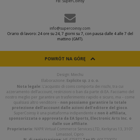
FB: SuperCoinsy
info@supercoinsy.com
Orario di lavoro: 24 ore su 24, 7 giorni su 7, con pausa dalle 4 alle 7 del
mattino (GMT).
POWRÓT NA GÓRĘ
Design: Miechu
Elaborazione:
Explicite sp. z o. o.
Nota legale:
L’acquisto di coins comporta dei rischi, tra cui
azzeramento dell’account, restrizioni o ban da parte di EA. Facciamo del
nostro meglio per garantire un trasferimento rapido e sicuro, ma – come
qualsiasi altro venditore –
non possiamo garantire la totale
protezione dell’account dalle azioni dell’editore del gioco
.
SuperCoinsy è una piattaforma indipendente e
non è affiliata,
sponsorizzata o approvata da EA Sports, Electronic Arts Inc. o
dalle sue affiliate
.
Proprietario:
NXPR Virtual Commerce Services LTD, Kerkyras 13, 3107
Limassol, Cipro
N. di registrazione:
HE 475872
Tax ID:
60177007V