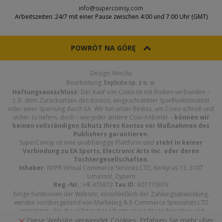
info@supercoinsy.com
Arbeitszeiten: 24/7 mit einer Pause zwischen 4:00 und 7:00 Uhr (GMT)
POWRÓT NA GÓRĘ
Design: Miechu
Bearbeitung:
Explicite sp. z o. o.
Haftungsausschluss:
Der Kauf von Coins ist mit Risiken verbunden –
z. B. dem Zurücksetzen des Kontos, eingeschränkter Spielfunktionalität
oder einer Sperrung durch EA. Wir tun unser Bestes, um Coins schnell und
sicher zu liefern, doch – wie jeder andere Coin-Anbieter –
können wir
keinen vollständigen Schutz Ihres Kontos vor Maßnahmen des
Publishers garantieren
.
SuperCoinsy ist eine unabhängige Plattform und
steht in keiner
Verbindung zu EA Sports, Electronic Arts Inc. oder deren
Tochtergesellschaften
.
Inhaber:
NXPR Virtual Commerce Services LTD, Kerkyras 13, 3107
Limassol, Zypern
Reg.-Nr.:
HE 475872
Tax ID:
60177007V
Einige Funktionen der Website, einschließlich der Zahlungsabwicklung,
werden vorübergehend von Marketing & E-Commerce Specialists LTD
unterstützt - bis die vollständige Übertragung der technischen und
Zahlungsinfrastruktur auf NXPR Virtual Commerce Services LTD
Diese Website verwendet Cookies. Erfahren Sie mehr über