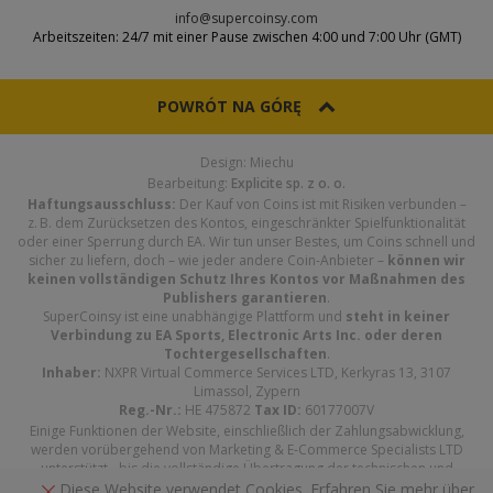
info@supercoinsy.com
Arbeitszeiten: 24/7 mit einer Pause zwischen 4:00 und 7:00 Uhr (GMT)
POWRÓT NA GÓRĘ
Design: Miechu
Bearbeitung:
Explicite sp. z o. o.
Haftungsausschluss:
Der Kauf von Coins ist mit Risiken verbunden –
z. B. dem Zurücksetzen des Kontos, eingeschränkter Spielfunktionalität
oder einer Sperrung durch EA. Wir tun unser Bestes, um Coins schnell und
sicher zu liefern, doch – wie jeder andere Coin-Anbieter –
können wir
keinen vollständigen Schutz Ihres Kontos vor Maßnahmen des
Publishers garantieren
.
SuperCoinsy ist eine unabhängige Plattform und
steht in keiner
Verbindung zu EA Sports, Electronic Arts Inc. oder deren
Tochtergesellschaften
.
Inhaber:
NXPR Virtual Commerce Services LTD, Kerkyras 13, 3107
Limassol, Zypern
Reg.-Nr.:
HE 475872
Tax ID:
60177007V
Einige Funktionen der Website, einschließlich der Zahlungsabwicklung,
werden vorübergehend von Marketing & E-Commerce Specialists LTD
unterstützt - bis die vollständige Übertragung der technischen und
Zahlungsinfrastruktur auf NXPR Virtual Commerce Services LTD
Diese Website verwendet Cookies. Erfahren Sie mehr über