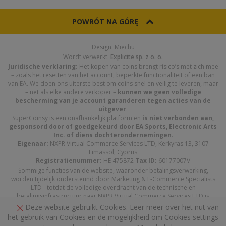
POWRÓT NA GÓRĘ
Design: Miechu
Wordt verwerkt:
Explicite sp. z o. o.
Juridische verklaring:
Het kopen van coins brengt risico’s met zich mee
– zoals het resetten van het account, beperkte functionaliteit of een ban
van EA. We doen ons uiterste best om coins snel en veilig te leveren, maar
– net als elke andere verkoper –
kunnen we geen volledige
bescherming van je account garanderen tegen acties van de
uitgever
.
SuperCoinsy is een onafhankelijk platform en
is niet verbonden aan,
gesponsord door of goedgekeurd door EA Sports, Electronic Arts
Inc. of diens dochterondernemingen
.
Eigenaar:
NXPR Virtual Commerce Services LTD, Kerkyras 13, 3107
Limassol, Cyprus
Registratienummer:
HE 475872
Tax ID:
60177007V
Sommige functies van de website, waaronder betalingsverwerking,
worden tijdelijk ondersteund door Marketing & E-Commerce Specialists
LTD - totdat de volledige overdracht van de technische en
betalingsinfrastructuur naar NXPR Virtual Commerce Services LTD is
afgerond.
Deze website gebruikt Cookies. Leer meer over het nut van
het gebruik van Cookies en de mogelijkheid om Cookies settings