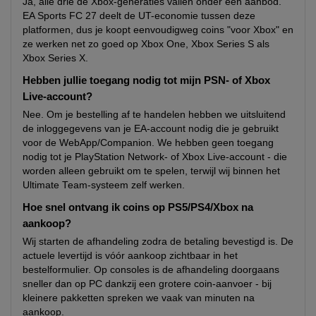
Ja, alle drie de Xbox-generaties vallen onder één aanbod.
EA Sports FC 27 deelt de UT-economie tussen deze
platformen, dus je koopt eenvoudigweg coins "voor Xbox" en
ze werken net zo goed op Xbox One, Xbox Series S als
Xbox Series X.
Hebben jullie toegang nodig tot mijn PSN- of Xbox
Live-account?
Nee. Om je bestelling af te handelen hebben we uitsluitend
de inloggegevens van je EA-account nodig die je gebruikt
voor de WebApp/Companion. We hebben geen toegang
nodig tot je PlayStation Network- of Xbox Live-account - die
worden alleen gebruikt om te spelen, terwijl wij binnen het
Ultimate Team-systeem zelf werken.
Hoe snel ontvang ik coins op PS5/PS4/Xbox na
aankoop?
Wij starten de afhandeling zodra de betaling bevestigd is. De
actuele levertijd is vóór aankoop zichtbaar in het
bestelformulier. Op consoles is de afhandeling doorgaans
sneller dan op PC dankzij een grotere coin-aanvoer - bij
kleinere pakketten spreken we vaak van minuten na
aankoop.