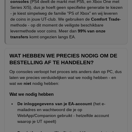
consoles
(PS4 deelt de markt met PS5, en Xbox One met
Series X/S), dus je hoeft geen specifieke generatie te kiezen
- je kiest simpelweg de familie "PS of Xbox" en wij leveren
de coins in jouw UT-club. We gebruiken de
Comfort Trade
-
methode - op dit moment de veiligste beschikbare
levermethode voor coins. Meer dan
99% van onze
transfers
komt ongezien langs EA.
WAT HEBBEN WE PRECIES NODIG OM DE
BESTELLING AF TE HANDELEN?
Op consoles verloopt het proces iets anders dan op PC, dus
laten we precies verduidelijken wat we nodig hebben - en
wat we
niet
nodig hebben:
Wat we nodig hebben
De inloggegevens van je EA-account
(het e-
mailadres en wachtwoord die je op
WebApp/Companion gebruikt - hetzelfde account
waarop je UT speelt)