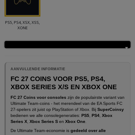
PS5, PS4, XSX, XSS,
XONE
AANVULLENDE INFORMATIE
FC 27 COINS VOOR PS5, PS4,
XBOX SERIES X/S EN XBOX ONE
FC 27 Coins voor consoles
zijn de populairste variant van
Ultimate Team-coins - het merendeel van de EA Sports FC
27-spelers zit juist op PlayStation of Xbox. Bij
SuperCoinsy
bedienen we alle consolegeneraties:
PS5
,
PS4
,
Xbox
Series X
,
Xbox Series S
en
Xbox One
.
De Ultimate Team-economie is
gedeeld over alle