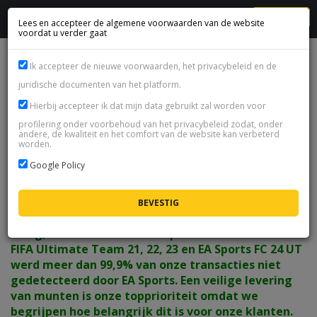
MENU
Lees en accepteer de algemene voorwaarden van de website
voordat u verder gaat
FC 24 Coins Playstation 5 (PS5)-Playstation 4 (PS4)-xsx-xss-
Ik accepteer de nieuwe voorwaarden, het privacybeleid en de
xone
juridische documenten van het platform.
beschikbaarheid:
onbeschikbaar
Hierbij accepteer ik dat mijn data gebruikt zal worden voor
profilering onder voorbehoud van het privacybeleid zodat, onder
andere, de kwaliteit en het comfort van de website kan verbeterd
SELECTEER LEVERINGSMETHODE
worden.
Google Policy
Onze UT munten leveringsmethode is extreem
veilig, met minimale kans op detectie door EA. In
FIFA Ultimate Team 21, 22, 23 en EA Sports FC 24 UT
werd meer dan 99,9% van onze transacties niet
gedetecteerd door EA Sports. Een veilige levering
van munten is onze topprioriteit omdat we
begrijpen hoe belangrijk dit is voor onze klanten.