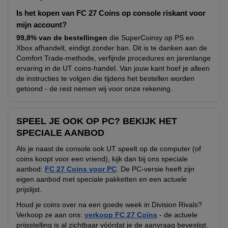
Is het kopen van FC 27 Coins op console riskant voor
mijn account?
99,8% van de bestellingen
die SuperCoinsy op PS en
Xbox afhandelt, eindigt zonder ban. Dit is te danken aan de
Comfort Trade-methode, verfijnde procedures en jarenlange
ervaring in de UT coins-handel. Van jouw kant hoef je alleen
de instructies te volgen die tijdens het bestellen worden
getoond - de rest nemen wij voor onze rekening.
SPEEL JE OOK OP PC? BEKIJK HET
SPECIALE AANBOD
Als je naast de console ook UT speelt op de computer (of
coins koopt voor een vriend), kijk dan bij ons speciale
aanbod:
FC 27 Coins voor PC
. De PC-versie heeft zijn
eigen aanbod met speciale pakketten en een actuele
prijslijst.
Houd je coins over na een goede week in Division Rivals?
Verkoop ze aan ons:
verkoop FC 27 Coins
- de actuele
prijsstelling is al zichtbaar vóórdat je de aanvraag bevestigt.